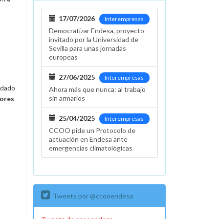
17/07/2026
Interempresas
Democratizar Endesa, proyecto
invitado por la Universidad de
Sevilla para unas jornadas
europeas
27/06/2025
Interempresas
uidado
Ahora más que nunca: al trabajo
sin armarios
dores
25/04/2025
Interempresas
CCOO pide un Protocolo de
actuación en Endesa ante
emergencias climatológicas
Tweets por @ccooendesa