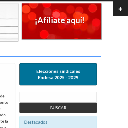
¡Afíliate aquí!
Elecciones sindicales
Endesa 2025 - 2029
Buscar
 de
iento
e
tado
te la
Destacados
ión
a