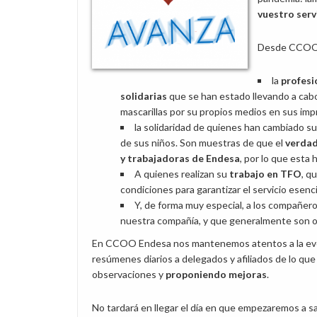
vuestro serv
Desde CCOO 
la
profesi
solidarias
que se han estado llevando a ca
mascarillas por su propios medios en sus imp
la solidaridad de quienes han cambiado sus 
de sus niños. Son muestras de que el
verdad
y trabajadoras de Endesa
, por lo que esta
A quienes realizan su
trabajo en TFO
, q
condiciones para garantizar el servicio esenci
Y, de forma muy especial, a los compañero
nuestra compañía, y que generalmente son o
En CCOO Endesa nos mantenemos atentos a la evol
resúmenes diarios a delegados y afiliados de lo qu
observaciones y
proponiendo mejoras
.
No tardará en llegar el día en que empezaremos a s