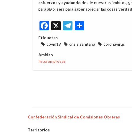
esfuerzos y ayudando
desde nuestros ámbitos, 
para algo, será para saber apreciar las cosas
verdad
Facebook
X
Telegram
Share
Etiquetas
covid19
crisis sanitaria
coronavirus
Ámbito
Interempresas
Confederación Sindical de Comisiones Obreras
Territorios