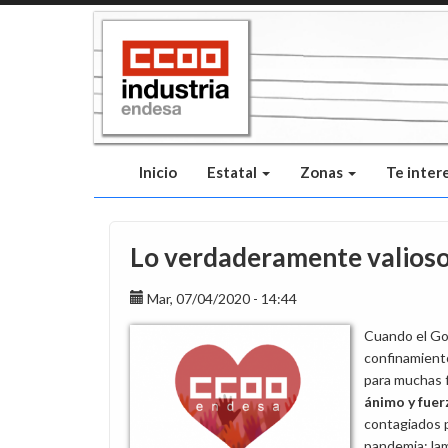
Pasar
al
contenido
principal
Inicio
Estatal
Zonas
Te inter
Lo verdaderamente valioso d
Mar, 07/04/2020 - 14:44
Cuando el Gob
confinamiento
para muchas 
ánimo y fuer
contagiados 
pandemia: la