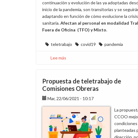
continuación y evolución de las ya adoptadas desd
inicio de la pandemia, son transitorias y se seguirá
adaptando en función de cómo evolucione la crisis
sanitaria.
Afectan al personal en modalidad Tra
Fuera de Oficina
(TFO) y Mixto
.
teletrabajo
covid19
pandemia
Lee más
sobre
Ampliamos
información
sobre
Propuesta de teletrabajo de
las
Comisiones Obreras
medidas
Mar, 22/06/2021 - 10:17
preventivas
por
La propuest
la
CCOO mejora
vuelta
condiciones
a
planteadas p
centros
dirección, p