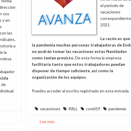
e forma
el período de
dirección
vacaciones
n sus
correspondiente
 y en
2021.
s
con las
La razón es que
ndicales,
la pandemia muchas personas trabajadoras de End
nsitoria a
no podrán tomar las vacaciones estas Navidades
de la
como tenían previsto
. De esta forma la empresa
 Endesa
facilitaría tanto que estos trabajadores puedan
disponer de tiempo suficiente, así como la
rabajador
organización de los equipos
.
cida
 de
dividual.
Puedes acceder al escrito registrado en esta entrada.
vacaciones
RRLL
covid19
pandemia
Lee más
sobre
CCOO