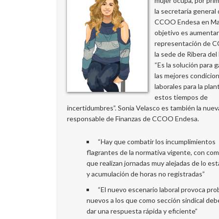
mujer ocupa, por prim
la secretaría general
CCOO Endesa en Mad
objetivo es aumentar
representación de 
la sede de Ribera del 
“Es la solución para g
las mejores condicio
laborales para la plant
estos tiempos de
incertidumbres”. Sonia Velasco es también la nuev
responsable de Finanzas de CCOO Endesa.
“Hay que combatir los incumplimientos
flagrantes de la normativa vigente, con co
que realizan jornadas muy alejadas de lo es
y acumulación de horas no registradas”
“El nuevo escenario laboral provoca pr
nuevos a los que como sección sindical de
dar una respuesta rápida y eficiente”