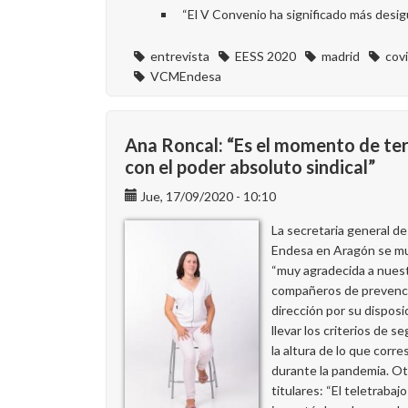
“El V Convenio ha significado más desig
entrevista
EESS 2020
madrid
cov
VCMEndesa
Ana Roncal: “Es el momento de te
con el poder absoluto sindical”
Jue, 17/09/2020 - 10:10
La secretaria general 
Endesa en Aragón se m
“muy agradecida a nues
compañeros de prevenció
dirección por su disposi
llevar los criterios de s
la altura de lo que corre
durante la pandemia. O
titulares: “El teletrabaj