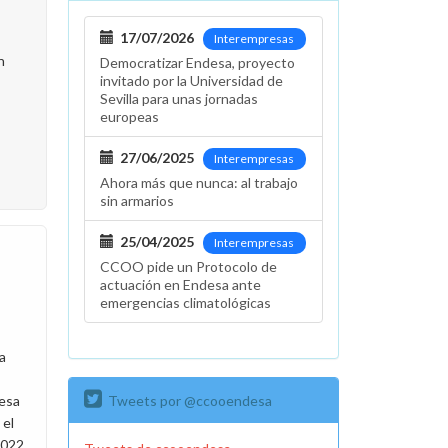
17/07/2026
Interempresas
n
Democratizar Endesa, proyecto
invitado por la Universidad de
Sevilla para unas jornadas
europeas
27/06/2025
Interempresas
Ahora más que nunca: al trabajo
sin armarios
25/04/2025
Interempresas
CCOO pide un Protocolo de
actuación en Endesa ante
emergencias climatológicas
a
desa
Tweets por @ccooendesa
 el
2022