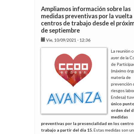
a
Ampliamos información sobre las
las
medidas preventivas por la vuelta
oficinas
centros de trabajo desde el próxi
mañana
de septiembre
miércoles
es
Vie, 10/09/2021 - 12:36
voluntaria
La reunión 
ayer de la C
de Participa
(máximo órg
materia de
prevención 
riesgos labo
Endesa) tuv
único punto
orden del d
medidas
preventivas por la presencialidad en los centro
trabajo a partir del día 15
. Estas medidas son u