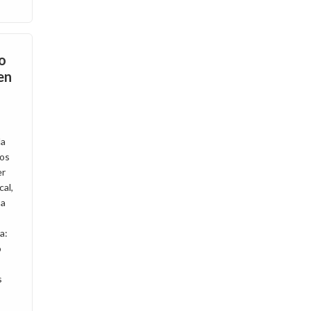
o
en
da
sos
er
cal,
sa
a:
o
s