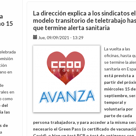
pide
ampliar
La dirección explica a los sindicatos el
 a
el
modelo transitorio de teletrabajo ha
mo 15
período
que termine alerta sanitaria
de
vacaciones
Jue, 09/09/2021 - 13:29
hasta
La vuelta a las
el
celebrada
oficinas, hasta q
31
omisión
se termine la ale
de
ción
sanitaria en Espa
marzo
ano en
está prevista a
partir del próx
de
miércoles 15 de
rales en
septiembre, ser
o como
temporal y
 del
voluntaria por
ía las
parte de cada
persona trabajadora, y para acceder a la misma ser
s de
necesario el Green Pass (o certificado
de vacunaci
na
Covid), o bien un test PCR o test de antígenos con