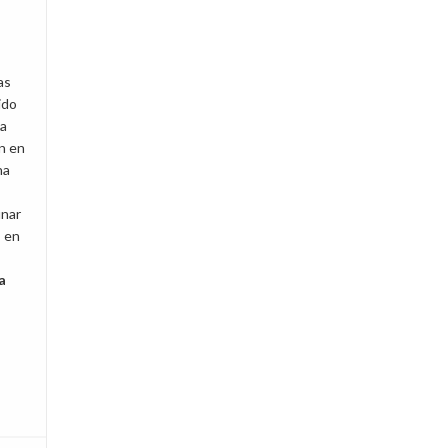
as
ido
a
ón en
na
nar
, en
a