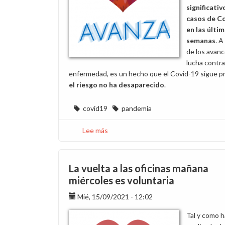
significativ
casos de C
en las últi
semanas
. A
de los avanc
lucha contra
enfermedad, es un hecho que el Covid-19 sigue p
el riesgo no ha desaparecido
.
covid19
pandemia
Lee más
sobre
Protégete,
protégelos,
sigue
La vuelta a las oficinas mañana
haciendo
miércoles es voluntaria
un
Mié, 15/09/2021 - 12:02
uso
responsable
Tal y como h
de