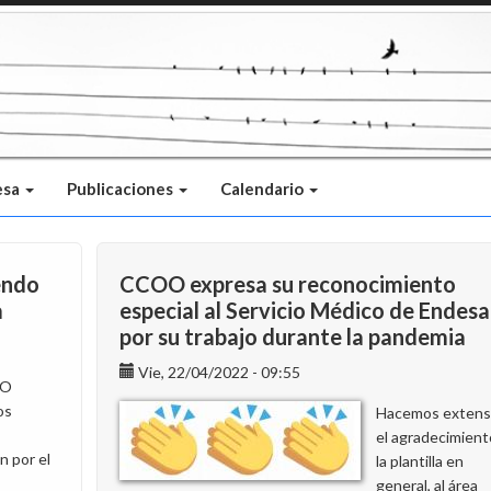
esa
Publicaciones
Calendario
endo
CCOO expresa su reconocimiento
a
especial al Servicio Médico de Endesa
por su trabajo durante la pandemia
Vie, 22/04/2022 - 09:55
OO
os
Hacemos extens
el agradecimient
n por el
la plantilla en
general, al área