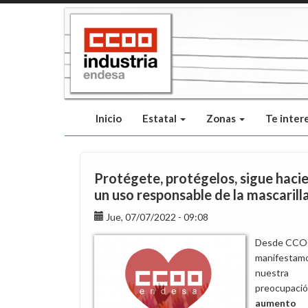
Pasar
al
contenido
principal
Inicio
Estatal
Zonas
Te inter
Protégete, protégelos, sigue haci
un uso responsable de la mascarill
Jue, 07/07/2022 - 09:08
Desde CC
manifestam
nuestra
preocupació
aumento