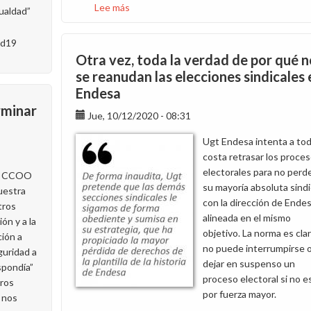
Lee más
sobre
ualdad”
Sin
indicios
id19
por
Otra vez, toda la verdad de por qué n
ahora
se reanudan las elecciones sindicales 
de
Endesa
una
rminar
campaña
Jue, 10/12/2020 - 08:31
de
Ugt Endesa intenta a to
vacunación
costa retrasar los proce
en
electorales para no perd
de CCOO
Endesa
su mayoría absoluta sindi
uestra
con la dirección de Ende
tros
alineada en el mismo
n y a la
objetivo. La norma es clar
ción a
no puede interrumpirse 
eguridad a
dejar en suspenso un
spondía”
proceso electoral si no e
tros
por fuerza mayor.
o nos