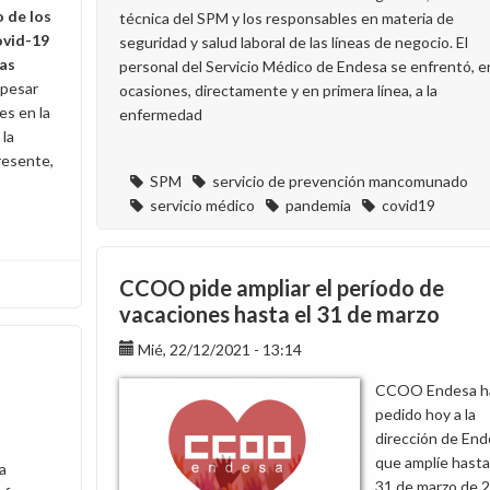
o de los
técnica del SPM y los responsables en materia de
ovid-19
seguridad y salud laboral de las líneas de negocio. El
mas
personal del Servicio Médico de Endesa se enfrentó, e
 pesar
ocasiones, directamente y en primera línea, a la
es en la
enfermedad
 la
resente,
SPM
servicio de prevención mancomunado
servicio médico
pandemia
covid19
CCOO pide ampliar el período de
vacaciones hasta el 31 de marzo
Mié, 22/12/2021 - 13:14
CCOO Endesa h
pedido hoy a la
dirección de En
que amplíe hasta
a
31 de marzo de 