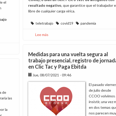
e el
resultado negativo
, que garantice que el trabajador 
n
libre de cualquier carga vírica.
bajo
teletrabajo
covid19
pandemia
Lee más
sobre
La
dirección
explica
Medidas para una vuelta segura al
a
trabajo presencial, registro de jornad
los
en Clic Tac y Paga Ebitda
sindicatos
el
Jue, 08/07/2021 - 09:46
modelo
El pasado vierne
transitorio
de julio desde
de
a de
CCOO volvimos 
teletrabajo
ría las
insistir, una vez 
hasta
en dos temas qu
que
or la
nos parecen mu
termine
or