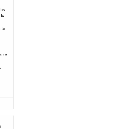
dos
 la
sta
e se
n
c
a