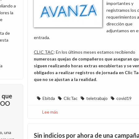
importantes y
alerta
liando a
registramos los 
sanitaria
ores la
requerimientos a
de
dirección que
adjuntamos en e
ta de
entrada.
 esta
CLIC TAC
: En los últimos meses estamos recibiendo
numerosas quejas de compañeros que aseguran qu
ia
siguen realizando horas extras encubiertas y se ve
obligados a realizar registros de jornada
en Clic Ta
que
no se ajustan a la realidad
.
a que
Ebitda
ClicTac
teletrabajo
covid19
CCOO
Lee más
sobre
Medidas
para
o, una
una
Sin indicios por ahora de una campañ