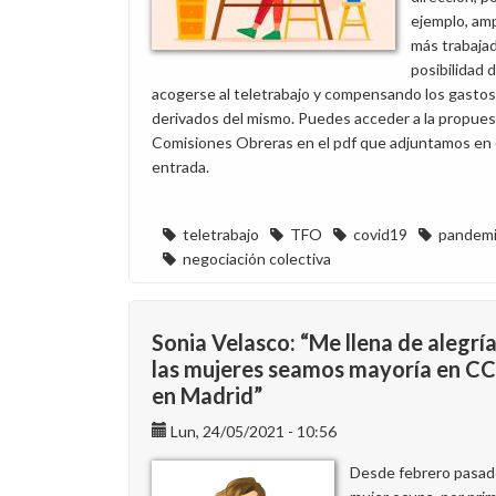
de
ejemplo, amp
trabajo
más trabajad
desde
posibilidad 
el
acogerse al teletrabajo y compensando los gastos
próximo
derivados del mismo. Puedes acceder a la propues
15
Comisiones Obreras en el pdf que adjuntamos en
de
entrada.
septiembre
teletrabajo
TFO
covid19
pandem
negociación colectiva
Sonia Velasco: “Me llena de alegrí
las mujeres seamos mayoría en 
en Madrid”
Lun, 24/05/2021 - 10:56
Desde febrero pasad