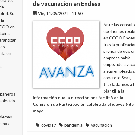
era vez,
vuelta
de vacunación en Endesa
 de
segura
rid. Su
Vie, 14/05/2021 - 11:50
al
 la
trabajo
Ante las consult
CCOO en
presencial,
que hemos recib
Loira.
registro
en CCOO Endes
arantizar
de
tras la publicaci
nes
jornada
prensa de que u
illa en
en
empresa había
Clic
empezado a vacu
a
Tac
a sus empleados
y
concreto Seat,
Paga
trasladamos a l
Ebitda
plantilla la
mpañeros
información que la dirección nos facilitó en la
tablecido
Comisión de Participación celebrada el jueves 6 de
mayo
.
oblemas
bemos
covid19
pandemia
vacunación