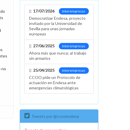
a
17/07/2026
ndo
Interempresas
@s
Democratizar Endesa, proyecto
invitado por la Universidad de
Sevilla para unas jornadas
d
europeas
27/06/2025
Interempresas
as
Ahora más que nunca: al trabajo
ntes
sin armarios
e no
25/04/2025
Interempresas
CCOO pide un Protocolo de
actuación en Endesa ante
emergencias climatológicas
Tweets por @ccooendesa