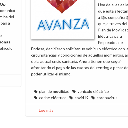
 Op
Una de ellas es l
 comunicó
que está afecta
mina del
a l@s compañer
iban a
que, a través del
Plan de Movilida
 a
Eléctrica para
rsonas
Empleados de
ehículo
Endesa, decidieron solicitar un vehículo eléctrico con l
circunstancias y condiciones de aquellos momentos, a
de la actual crisis sanitaria. Ahora tienen que seguir
afrontando el pago de las cuotas del renting a pesar d
poder utilizar el mismo.
plan de movilidad
vehículo eléctrico
coche eléctrico
covid19
coronavirus
Lee más
sobre
Pedimos
soluciones