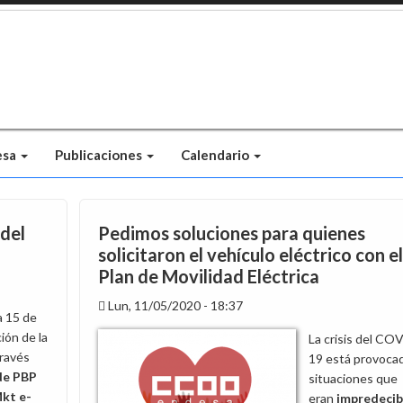
esa
Publicaciones
Calendario
 del
Pedimos soluciones para quienes
solicitaron el vehículo eléctrico con el
Plan de Movilidad Eléctrica
Lun, 11/05/2020 - 18:37
a 15 de
ción de la
La crisis del CO
través
19 está provoca
de PBP
situaciones que
kt e-
eran
impredecib