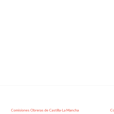
para
quienes
solicitaron
el
vehículo
eléctrico
con
el
Plan
de
Movilidad
Eléctrica
Comisiones Obreras de Castilla-La Mancha
Co