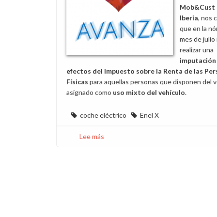
Mob&Cust
Iberia
, nos
que en la nó
mes de julio 
realizar una
imputación
efectos del Impuesto sobre la Renta de las Pe
Físicas
para aquellas personas que disponen del v
asignado como
uso mixto del vehículo
.
coche eléctrico
Enel X
Lee más
sobre
Pago
retroactivo
por
el
uso
mixto
del