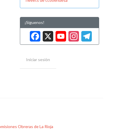
Tweets de ccooendesa
¡Síguenos!
Facebook
X
YouTube
Instag
Tele
Iniciar sesión
misiones Obreras de La Rioja