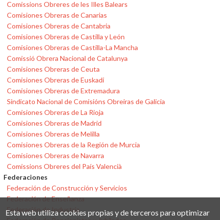
Comissions Obreres de les Illes Balears
Comisiones Obreras de Canarias
Comisiones Obreras de Cantabria
Comisiones Obreras de Castilla y León
Comisiones Obreras de Castilla-La Mancha
Comissió Obrera Nacional de Catalunya
Comisiones Obreras de Ceuta
Comisiones Obreras de Euskadi
Comisiones Obreras de Extremadura
Sindicato Nacional de Comisións Obreiras de Galicia
Comisiones Obreras de La Rioja
Comisiones Obreras de Madrid
Comisiones Obreras de Melilla
Comisiones Obreras de la Región de Murcia
Comisiones Obreras de Navarra
Comissions Obreres del País Valencià
Federaciones
Federación de Construcción y Servicios
Federación de Enseñanza
Federación de Industria
Esta web utiliza cookies propias y de terceros para optimizar