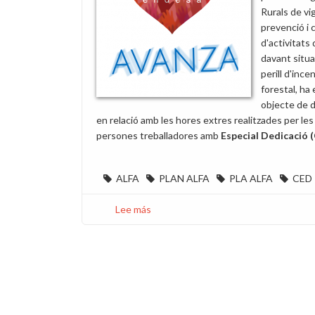
Rurals de vig
prevenció i 
d'activitats 
davant situ
perill d'ince
forestal, ha
objecte de d
en relació amb les hores extres realitzades per les
persones treballadores amb
Especial Dedicació 
ALFA
PLAN ALFA
PLA ALFA
CED
Lee más
sobre
Abonament
d'hores
extres
en
el
Pla