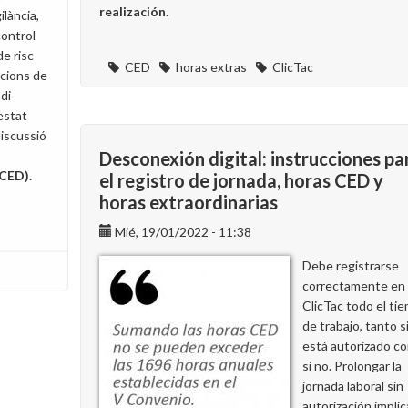
realización.
ilància,
control
de risc
CED
horas extras
ClicTac
acions de
ndi
 estat
iscussió
Desconexión digital: instrucciones pa
(CED).
el registro de jornada, horas CED y
horas extraordinarias
Mié, 19/01/2022 - 11:38
Debe registrarse
correctamente en
ClicTac todo el ti
de trabajo, tanto s
está autorizado c
si no. Prolongar la
jornada laboral sin
autorización implic