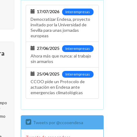
17/07/2026
Interempresas
Democratizar Endesa, proyecto
invitado por la Universidad de
Sevilla para unas jornadas
europeas
27/06/2025
Interempresas
ra
Ahora más que nunca: al trabajo
sin armarios
25/04/2025
Interempresas
CCOO pide un Protocolo de
actuación en Endesa ante
emergencias climatológicas
empo
i
omo
Tweets por @ccooendesa
a