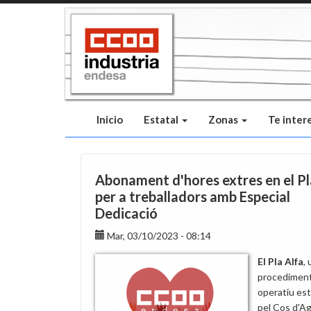
Pasar
al
contenido
principal
Inicio
Estatal
Zonas
Te inter
Abonament d'hores extres en el Pl
per a treballadors amb Especial
Dedicació
Mar, 03/10/2023 - 08:14
El Pla Alfa
, 
procedimen
operatiu est
pel Cos d'A