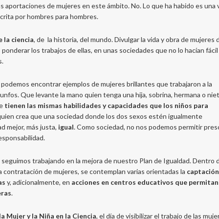
mas aportaciones de mujeres en este ámbito. No. Lo que ha habido es una 
escrita por hombres para hombres.
e la ciencia
, de la historia, del mundo. Divulgar la vida y obra de mujeres 
 ponderar los trabajos de ellas, en unas sociedades que no lo hacían fácil
s.
tra, podemos encontrar ejemplos de mujeres brillantes que trabajaron a la
iunfos. Que levante la mano quien tenga una hija, sobrina, hermana o niet
ue
tienen las mismas habilidades y capacidades que los niños para
quien crea que una sociedad donde los dos sexos estén igualmente
d mejor, más justa,
igual
. Como sociedad, no nos podemos permitir presc
responsabilidad.
seguimos trabajando en la mejora de nuestro Plan de Igualdad. Dentro d
ontratación de mujeres, se contemplan varias orientadas la
captación
as
y, adicionalmente, en
acciones en centros educativos que permitan
eras
.
a Mujer y la Niña en la Ciencia
, el día de visibilizar el trabajo de las muj