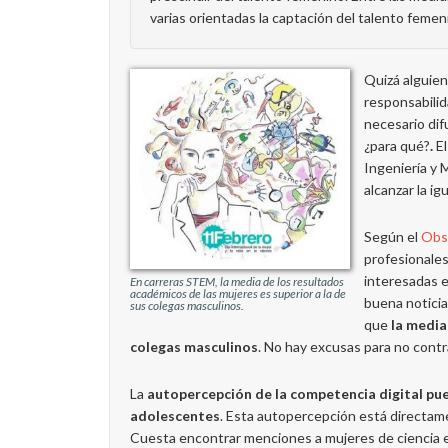
varias orientadas la captación del talento femen
Quizá alguie
responsabilida
necesario difu
¿para qué?
.
E
Ingeniería y 
alcanzar la i
Según el
Obse
profesionales
interesadas e
En carreras STEM, la media de los resultados
académicos de las mujeres es superior a la de
buena noticia
sus colegas masculinos.
que
la media 
colegas masculinos
. No hay excusas para no contr
La
autopercepción de la competencia digital pue
adolescentes
. Esta autopercepción está directam
Cuesta encontrar menciones a mujeres de ciencia en 