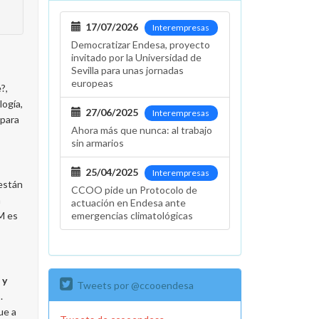
17/07/2026
Interempresas
Democratizar Endesa, proyecto
invitado por la Universidad de
Sevilla para unas jornadas
europeas
?,
logía,
27/06/2025
Interempresas
 para
Ahora más que nunca: al trabajo
sin armarios
25/04/2025
Interempresas
 están
CCOO pide un Protocolo de
a
actuación en Endesa ante
M es
emergencias climatológicas
 y
Tweets por @ccooendesa
.
ue a