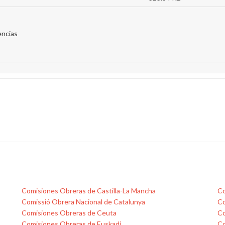
encias
Comisiones Obreras de Castilla-La Mancha
Co
Comissió Obrera Nacional de Catalunya
Co
Comisiones Obreras de Ceuta
Co
Comisiones Obreras de Euskadi
Co