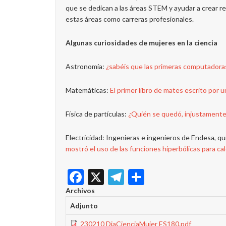
que se dedican a las áreas STEM y ayudar a crear re
estas áreas como carreras profesionales.
Algunas curiosidades de mujeres en la ciencia
Astronomía:
¿sabéis que las primeras computadora
Matemáticas:
El primer libro de mates escrito por u
Física de partículas:
¿Quién se quedó, injustamente,
Electricidad: Ingenieras e ingenieros de Endesa, qu
mostró el uso de las funciones hiperbólicas para cal
Facebook
X
Telegram
Share
Archivos
Adjunto
230210 DiaCienciaMujer ES180.pdf