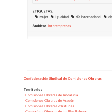
ETIQUETAS:
mujer
Igualdad
día internacional
ci
Ámbito
Interempresas
Confederación Sindical de Comisiones Obreras
Territorios
Comisiones Obreras de Andalucía
Comisiones Obreras de Aragón
Comisiones Obreres d'Asturies
Comissions Obreres de les Illes Balears