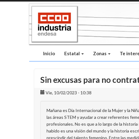
Pasar
al
contenido
principal
Inicio
Estatal
Zonas
Te inter
Sin excusas para no contra
Vie, 10/02/2023 - 10:38
Mañana es Día Internacional de la Mujer y la Niña 
las áreas STEM y ayudar a crear referentes feme
profesionales. No es que a lo largo de la histor
habido es una visión del mundo y la historia e
prescindir del talento femenino. Entre las med