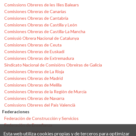
Comissions Obreres de les Illes Balears
Comisiones Obreras de Canarias
Comisiones Obreras de Cantabria
Comisiones Obreras de Castilla y León
Comisiones Obreras de Castilla-La Mancha
Comissió Obrera Nacional de Catalunya
Comisiones Obreras de Ceuta
Comisiones Obreras de Euskadi
Comisiones Obreras de Extremadura
Sindicato Nacional de Comisións Obreiras de Galicia
Comisiones Obreras de La Rioja
Comisiones Obreras de Madrid
Comisiones Obreras de Melilla
Comisiones Obreras de la Región de Murcia
Comisiones Obreras de Navarra
Comissions Obreres del País Valencià
Federaciones
Federación de Construcción y Servicios
Federación de Enseñanza
Federación de Industria
Esta web utiliza cookies propias y de terceros para optimizar