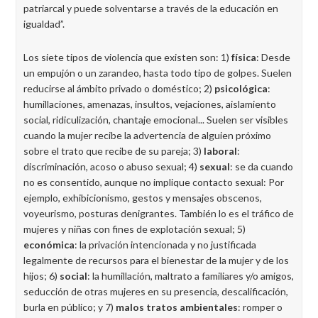
patriarcal y puede solventarse a través de la educación en
igualdad”.
Los siete tipos de violencia que existen son: 1)
física
: Desde
un empujón o un zarandeo, hasta todo tipo de golpes. Suelen
reducirse al ámbito privado o doméstico; 2)
psicológica
:
humillaciones, amenazas, insultos, vejaciones, aislamiento
social, ridiculización, chantaje emocional... Suelen ser visibles
cuando la mujer recibe la advertencia de alguien próximo
sobre el trato que recibe de su pareja; 3)
laboral
:
discriminación, acoso o abuso sexual; 4)
sexual
: se da cuando
no es consentido, aunque no implique contacto sexual: Por
ejemplo, exhibicionismo, gestos y mensajes obscenos,
voyeurismo, posturas denigrantes. También lo es el tráfico de
mujeres y niñas con fines de explotación sexual; 5)
económica
: la privación intencionada y no justificada
legalmente de recursos para el bienestar de la mujer y de los
hijos; 6)
social
: la humillación, maltrato a familiares y/o amigos,
seducción de otras mujeres en su presencia, descalificación,
burla en público; y 7)
malos tratos ambientales
: romper o