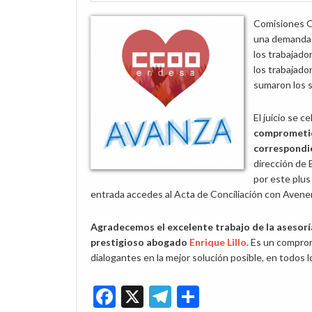
Comisiones O
una demanda e
los trabajado
los trabajado
sumaron los s
El juicio se 
comprometido
correspondie
dirección de 
por este plus
entrada accedes al Acta de Conciliación con Avenenci
Agradecemos el excelente trabajo de la asesorí
prestigioso abogado
Enrique Lillo
. Es un comprom
dialogantes en la mejor solución posible, en todos l
Facebook
X
Telegram
Share