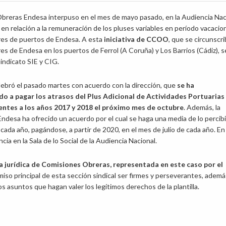
breras Endesa interpuso en el mes de mayo pasado, en la Audiencia Nac
n relación a la remuneración de los pluses variables en período vacacio
res de puertos de Endesa. A esta
iniciativa de CCOO
, que se circunscri
res de Endesa en los puertos de Ferrol (A Coruña) y Los Barrios (Cádiz), s
indicato SIE y CIG.
celebró el pasado martes con acuerdo con la dirección, que
se ha
 a pagar los atrasos del Plus Adicional de Actividades Portuarias
ntes a los años 2017 y 2018 el próximo mes de octubre
. Además, la
Endesa ha ofrecido un acuerdo por el cual se haga una media de lo percib
 cada año, pagándose, a partir de 2020, en el mes de julio de cada año. En
a en la Sala de lo Social de la Audiencia Nacional.
a jurídica de Comisiones Obreras, representada en este caso por el
iso principal de esta sección sindical ser firmes y perseverantes, adem
os asuntos que hagan valer los legítimos derechos de la plantilla.