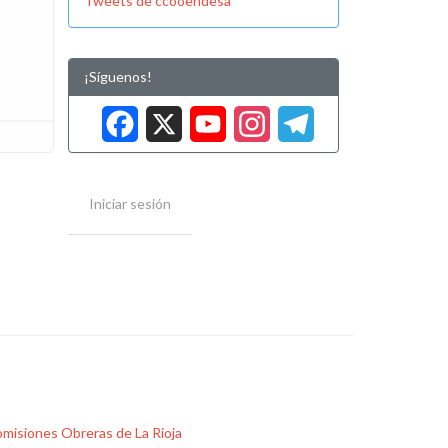
Tweets de ccooendesa
¡Síguenos!
Facebook
X
YouTube
Instag
Tele
Iniciar sesión
misiones Obreras de La Rioja