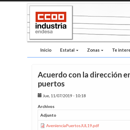
Pasar
al
contenido
principal
Inicio
Estatal
Zonas
Te inter
Acuerdo con la dirección en 
puertos
Jue, 11/07/2019 - 10:18
Archivos
Adjunto
AvenienciaPuertosJUL19.pdf