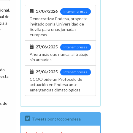
ional,
17/07/2026
Interempresas
nal de
Democratizar Endesa, proyecto
bía a
invitado por la Universidad de
Sevilla para unas jornadas
e
europeas
27/06/2025
Interempresas
Ahora más que nunca: al trabajo
sin armarios
ido
25/04/2025
Interempresas
 esta
CCOO pide un Protocolo de
actuación en Endesa ante
emergencias climatológicas
ás de
Tweets por @ccooendesa