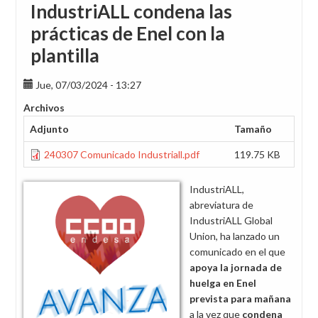
IndustriALL condena las
prácticas de Enel con la
plantilla
Jue, 07/03/2024 - 13:27
Archivos
Adjunto
Tamaño
240307 Comunicado Industriall.pdf
119.75 KB
IndustriALL,
abreviatura de
IndustriALL Global
Union, ha lanzado un
comunicado en el que
apoya la jornada de
huelga en Enel
prevista para mañana
a la vez que
condena