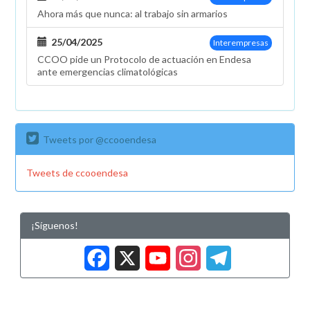
Ahora más que nunca: al trabajo sin armarios
25/04/2025
Interempresas
CCOO pide un Protocolo de actuación en Endesa
ante emergencias climatológicas
Tweets por @ccooendesa
Tweets de ccooendesa
¡Síguenos!
Facebook
X
YouTub
Insta
Tele