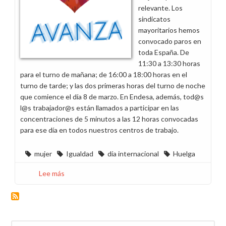
Día
relevante. Los
Internacional
sindicatos
mayoritarios hemos
convocado paros en
toda España. De
11:30 a 13:30 horas
para el turno de mañana; de 16:00 a 18:00 horas en el
turno de tarde; y las dos primeras horas del turno de noche
que comience el día 8 de marzo. En Endesa, además, tod@s
l@s trabajador@s están llamados a participar en las
concentraciones de 5 minutos a las 12 horas convocadas
para ese día en todos nuestros centros de trabajo.
mujer
Igualdad
día internacional
Huelga
Lee más
sobre
Haz
visible
tu
apoyo
Buscar