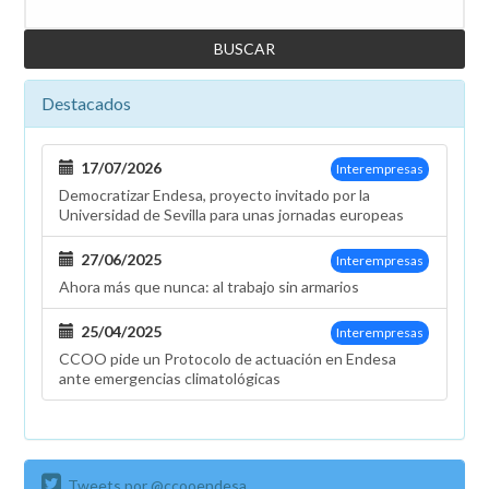
a
las
mujeres
en
su
Destacados
Día
Internacional
17/07/2026
Interempresas
Democratizar Endesa, proyecto invitado por la
Universidad de Sevilla para unas jornadas europeas
27/06/2025
Interempresas
Ahora más que nunca: al trabajo sin armarios
25/04/2025
Interempresas
CCOO pide un Protocolo de actuación en Endesa
ante emergencias climatológicas
Tweets por @ccooendesa