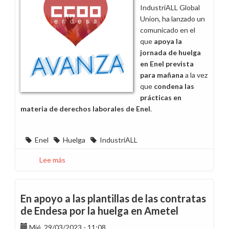
el
IndustriALL Global
país
Union, ha lanzado un
comunicado en el
que
apoya la
jornada de huelga
en Enel
prevista
para mañana
a la vez
que
condena las
prácticas en
materia de derechos laborales de Enel
.
Enel
Huelga
IndustriALL
Lee más
sobre
La
unión
de
En apoyo a las plantillas de las contratas
sindicatos
de Endesa por la huelga en Ametel
global
Mié, 29/03/2023 - 11:08
IndustriALL