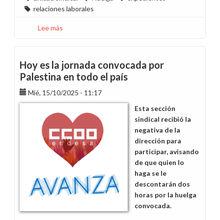
relaciones laborales
Lee más
sobre
Memoria,
coherencia
y
Hoy es la jornada convocada por
unidad
Palestina en todo el país
sindical
Mié, 15/10/2025 - 11:17
Esta sección
sindical recibió la
negativa de la
dirección para
participar, avisando
de que quien lo
haga se le
descontarán dos
horas por la huelga
convocada.