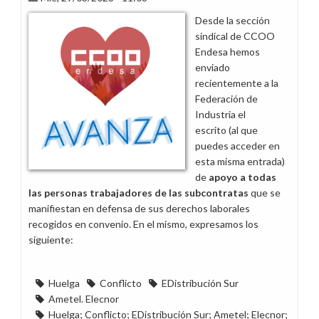
condena
Desde la sección
las
sindical de CCOO
prácticas
Endesa hemos
de
enviado
Enel
recientemente a la
con
Federación de
la
Industria el
plantilla
escrito (al que
puedes acceder en
esta misma entrada)
de
apoyo a todas
las personas trabajadores de las subcontratas
que se
manifiestan en defensa de sus derechos laborales
recogidos en convenio. En el mismo, expresamos los
siguiente:
Huelga
Conflicto
EDistribución Sur
Ametel. Elecnor
Huelga; Conflicto; EDistribución Sur; Ametel; Elecnor;