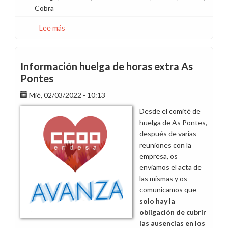
Cobra
Lee más
sobre
En
apoyo
a
Información huelga de horas extra As
las
Pontes
plantillas
Mié, 02/03/2022 - 10:13
de
las
Desde el comité de
contratas
huelga de As Pontes,
de
después de varias
Endesa
reuniones con la
por
empresa, os
la
enviamos el acta de
huelga
las mismas y os
en
comunicamos que
Ametel
solo hay la
obligación de cubrir
las ausencias en los