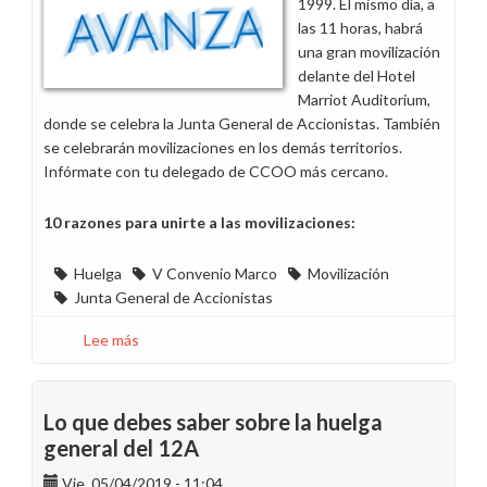
1999. El mismo día, a
las 11 horas, habrá
una gran movilización
delante del Hotel
Marriot Auditorium,
donde se celebra la Junta General de Accionistas. También
se celebrarán movilizaciones en los demás territorios.
Infórmate con tu delegado de CCOO más cercano.
10 razones para unirte a las movilizaciones:
Huelga
V Convenio Marco
Movilización
Junta General de Accionistas
Lee más
sobre
Huelga
Endesa
12
Lo que debes saber sobre la huelga
de
general del 12A
abril:
Vie, 05/04/2019 - 11:04
Información