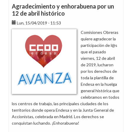
los
Agradecimiento y enhorabuena por un
trabajadores
12 de abril histórico
y
Lun, 15/04/2019 - 11:53
trabajadoras
de
Comisiones Obreras
Nissan
quiere agradecer la
participación de l@s
que el pasado
viernes, 12 de abril
de 2019, lucharon
por los derechos de
toda la plantilla de
Endesa en la huelga
general histórica que
celebramos en todos
los centros de trabajo, las principales ciudades de los
territorios donde opera Endesa y en la Junta General de
Accionistas, celebrada en Madrid. Los derechos se
conquistan luchando. ¡Enhorabuena!