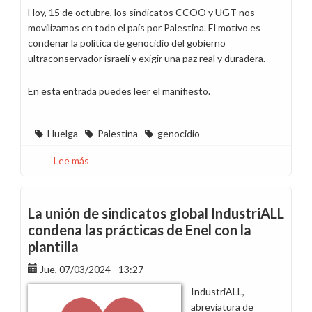
Hoy, 15 de octubre, los sindicatos CCOO y UGT nos
movilizamos en todo el país por Palestina. El motivo es
condenar la política de genocidio del gobierno
ultraconservador israelí y exigir una paz real y duradera.
En esta entrada puedes leer el manifiesto.
Huelga
Palestina
genocidio
Lee más
sobre
Hoy
es
la
La unión de sindicatos global IndustriALL
jornada
condena las prácticas de Enel con la
convocada
plantilla
por
Palestina
Jue, 07/03/2024 - 13:27
en
IndustriALL,
todo
abreviatura de