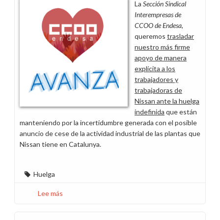
La
Sección Sindical
Interempresas de
CCOO de Endesa,
queremos
trasladar
nuestro más firme
apoyo de manera
explícita a los
trabajadores y
trabajadoras de
Nissan ante la huelga
indefinida
que están
manteniendo por la incertidumbre generada con el posible
anuncio de cese de la actividad industrial de las plantas que
Nissan tiene en Catalunya.
Huelga
Lee más
sobre
Apoyo
a