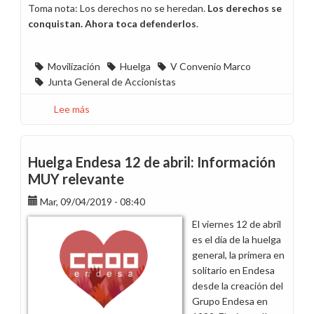
Toma nota: Los derechos no se heredan.
Los derechos se
conquistan. Ahora toca defenderlos
.
Movilización
Huelga
V Convenio Marco
Junta General de Accionistas
Lee más
sobre
¿Aún
dudas
si
Huelga Endesa 12 de abril: Información
unirte
MUY relevante
a
Mar, 09/04/2019 - 08:40
la
huelga?
El viernes 12 de abril
es el día de la huelga
general, la primera en
solitario en Endesa
desde la creación del
Grupo Endesa en