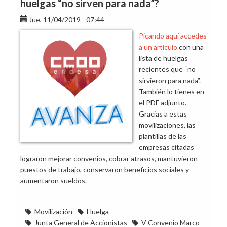
huelgas “no sirven para nada”?
grande
Jue, 11/04/2019 - 07:44
para
Endesa.
Picando aquí accedes
De
a un artículo
con una
ti
lista de huelgas
depende
recientes que “no
hacerlo
sirvieron para nada”.
histórico
También lo tienes en
el PDF adjunto.
Gracias a estas
movilizaciones, las
plantillas de las
empresas citadas
lograron mejorar convenios, cobrar atrasos, mantuvieron
puestos de trabajo, conservaron beneficios sociales y
aumentaron sueldos.
Movilización
Huelga
Junta General de Accionistas
V Convenio Marco