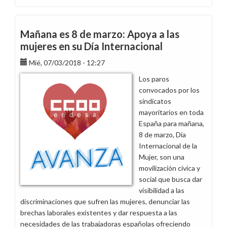
Agradecimiento
por
el
Mañana es 8 de marzo: Apoya a las
éxito
mujeres en su Día Internacional
del
Mié, 07/03/2018 - 12:27
Día
Internacional
Los paros
de
convocados por los
la
sindicatos
Mujer
mayoritarios en toda
y
España para mañana,
el
8 de marzo, Día
convenio
Internacional de la
como
Mujer, son una
nuevo
movilización cívica y
reto
social que busca dar
visibilidad a las
discriminaciones que sufren las mujeres, denunciar las
brechas laborales existentes y dar respuesta a las
necesidades de las trabajadoras españolas ofreciendo