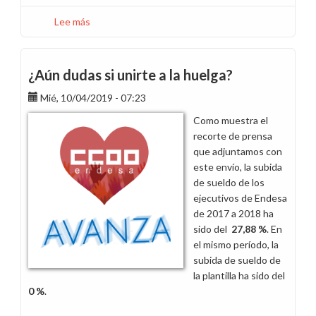
Lee más
sobre
¿Para
qué
vas
¿Aún dudas si unirte a la huelga?
a
Mié, 10/04/2019 - 07:23
movilizarte,
si
Como muestra el
las
recorte de prensa
huelgas
que adjuntamos con
“no
este envío, la subida
sirven
de sueldo de los
para
ejecutivos de Endesa
nada”?
de 2017 a 2018 ha
sido del
27,88 %
. En
el mismo período, la
subida de sueldo de
la plantilla ha sido del
0 %
.