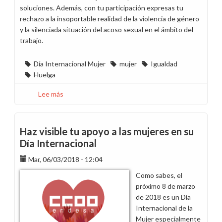
soluciones. Además, con tu participación expresas tu
rechazo a la insoportable realidad de la violencia de género
y la silenciada situación del acoso sexual en el ámbito del
trabajo.
Día Internacional Mujer
mujer
Igualdad
Huelga
Lee más
sobre
Mañana
es
8
Haz visible tu apoyo a las mujeres en su
de
Día Internacional
marzo:
Mar, 06/03/2018 - 12:04
Apoya
a
Como sabes, el
las
próximo 8 de marzo
mujeres
de 2018 es un Día
en
Internacional de la
su
Mujer especialmente