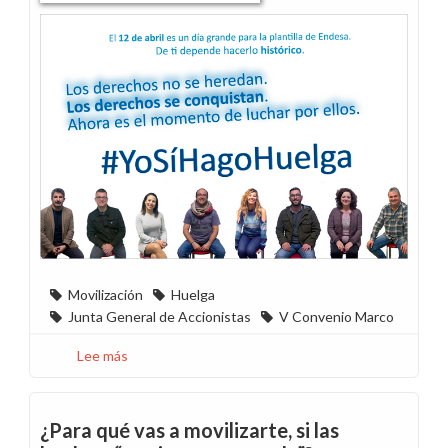
Movilización
Huelga
Junta General de Accionistas
V Convenio Marco
Lee más
sobre
Mañana
es
un
¿Para qué vas a movilizarte, si las
día