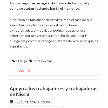
turnos según se recoge en la norma de turno, tal y
como se venían haciendo hasta el momento
.
Si se trata de una ausencia prevista, y en el caso de que
esa cobertura planificada se realice con horas
extraordinarias, el trabajador podría no aceptar esa
cobertura por acogerse a su derecho de secundar la
huelga, tal y como se recoge en el acta de la reunión que os
adjuntamos.
Huelga
horas extras
Lee más
sobre
Información
huelga
de
Apoyo a los trabajadores y trabajadoras
horas
de Nissan
extra
Lun, 18/05/2020 - 13:05
As
Pontes