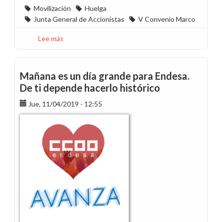
Movilización
Huelga
Junta General de Accionistas
V Convenio Marco
Lee más
sobre
Agradecimiento
y
enhorabuena
Mañana es un día grande para Endesa.
por
De ti depende hacerlo histórico
un
Jue, 11/04/2019 - 12:55
12
de
abril
histórico