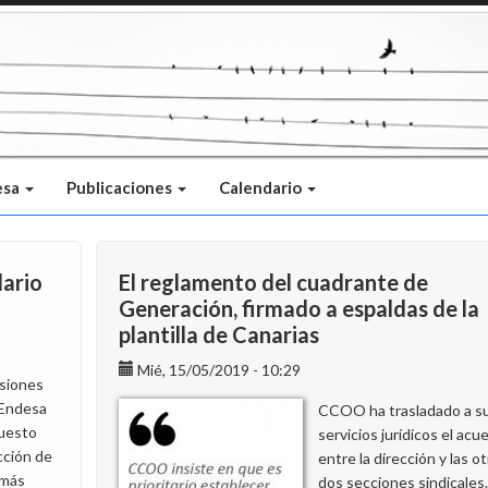
esa
Publicaciones
Calendario
dario
El reglamento del cuadrante de
Generación, firmado a espaldas de la
plantilla de Canarias
Mié, 15/05/2019 - 10:29
siones
 Endesa
CCOO ha trasladado a s
uesto
servicios jurídicos el acu
ección de
entre la dirección y las o
emás
dos secciones sindicales.