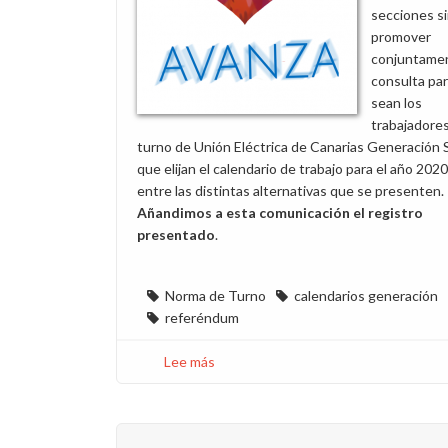
secciones si
promover
conjuntame
consulta pa
sean los
trabajadore
turno de Unión Eléctrica de Canarias Generación S
que elijan el calendario de trabajo para el año 202
entre las distintas alternativas que se presenten.
Añandimos a esta comunicación el registro
presentado
.
Norma de Turno
calendarios generación
referéndum
Lee más
sobre
CCOO
propone
consultar