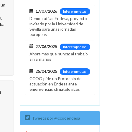
 un
17/07/2026
n
Interempresas
o,
Democratizar Endesa, proyecto
invitado por la Universidad de
aba
Sevilla para unas jornadas
europeas
27/06/2025
Interempresas
Ahora más que nunca: al trabajo
sin armarios
25/04/2025
Interempresas
CCOO pide un Protocolo de
actuación en Endesa ante
emergencias climatológicas
n
Tweets por @ccooendesa