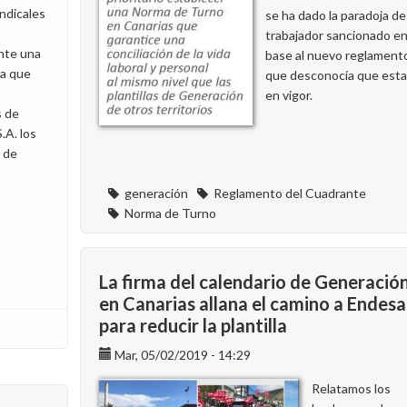
ndicales
se ha dado la paradoja de
trabajador sancionado e
nte una
base al nuevo reglament
ra que
que desconocía que est
en vigor.
s de
.A. los
0 de
generación
Reglamento del Cuadrante
Norma de Turno
La firma del calendario de Generació
en Canarias allana el camino a Endesa
para reducir la plantilla
Mar, 05/02/2019 - 14:29
Relatamos los