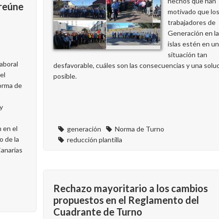
hechos que han
reúne
motivado que lo
trabajadores de
Generación en l
islas estén en u
situación tan
laboral
desfavorable, cuáles son las consecuencias y una solu
el
posible.
Norma de
y
n en el
generación
Norma de Turno
o de la
reducción plantilla
Canarias
Rechazo mayoritario a los cambios
propuestos en el Reglamento del
Cuadrante de Turno