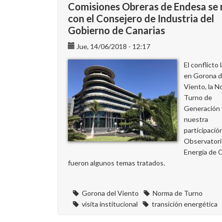
el
Comisiones Obreras de Endesa se 
calendario
con el Consejero de Industria del
de
Gobierno de Canarias
turno
de
Jue, 14/06/2018 - 12:17
2020
El conflicto 
en
en Gorona d
Canarias
Viento, la 
Turno de
Generación 
nuestra
participació
Observatori
Energía de 
fueron algunos temas tratados.
Gorona del Viento
Norma de Turno
visita institucional
transición energética