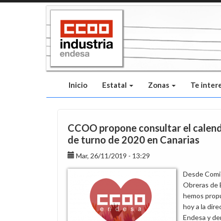
Pasar
al
contenido
principal
Inicio
Estatal
Zonas
Te inter
CCOO propone consultar el calen
de turno de 2020 en Canarias
Mar, 26/11/2019 - 13:29
Desde Comi
Obreras de
hemos prop
hoy a la dir
Endesa y d