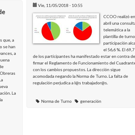
Vie, 11/05/2018 - 10:55
de
CCOO realizó e
abril una consult
telemática a la
plantilla de turno
s que, a
participación alc
no se han
el 56,6 %. El 69,
vances, a
de los participantes ha manifestado estar en contra d
buena
firmar el Reglamento de Funcionamiento del Cuadrant
de
con los cambios propuestos. La dirección sigue
 Obreras
acomodada negando la Norma de Turno. La falta de
La
regulación perjudica a l@s trabajador@s.
nueva
ación. La
la
Norma de Turno
generación