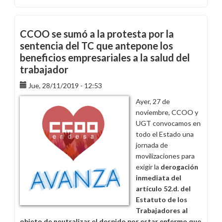
Despido
improcedente
en
CCOO se sumó a la protesta por la
la
sentencia del TC que antepone los
central
beneficios empresariales a la salud del
térmica
trabajador
de
Ibiza
Jue, 28/11/2019 - 12:53
Ayer, 27 de
noviembre, CCOO y
UGT convocamos en
todo el Estado una
jornada de
movilizaciones para
exigir la
derogación
inmediata del
artículo 52.d. del
Estatuto de los
Trabajadores al
objeto de neutralizar el despido por estar enfermo que