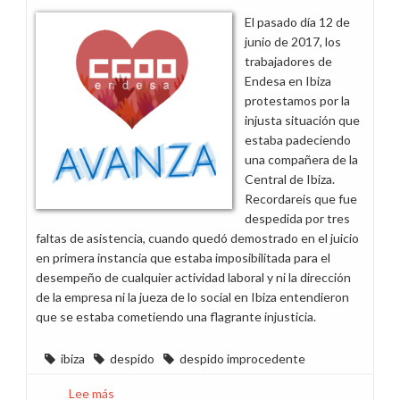
El pasado día 12 de
junio de 2017, los
trabajadores de
Endesa en Ibiza
protestamos por la
injusta situación que
estaba padeciendo
una compañera de la
Central de Ibiza.
Recordareis que fue
despedida por tres
faltas de asistencia, cuando quedó demostrado en el juicio
en primera instancia que estaba imposibilitada para el
desempeño de cualquier actividad laboral y ni la dirección
de la empresa ni la jueza de lo social en Ibiza entendieron
que se estaba cometiendo una flagrante injusticia.
ibiza
despido
despido improcedente
Lee más
sobre