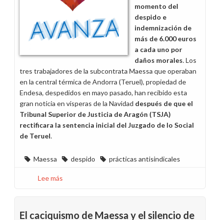
que
momento del
antepone
despido e
los
indemnización de
beneficios
más de 6.000 euros
empresariales
a cada uno por
a
daños morales
. Los
la
tres trabajadores de la subcontrata Maessa que operaban
salud
en la central térmica de Andorra (Teruel), propiedad de
del
Endesa, despedidos en mayo pasado, han recibido esta
trabajador
gran noticia en vísperas de la Navidad
después de que el
Tribunal Superior de Justicia de Aragón (TSJA)
rectificara la sentencia inicial del Juzgado de lo Social
de Teruel
.
Maessa
despido
prácticas antisindicales
Lee más
sobre
Tomemos
ejemplo
del
El caciquismo de Maessa y el silencio de