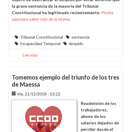
la grave sentencia de la mayoría del Tribunal
Constitucional ha legitimado recientemente
.
Pincha
aquí para saber más de la misma
.
Tribunal Constitucional
sentencia
Incapacidad Temporal
despido
Lee más
sobre
CCOO
se
sumó
Tomemos ejemplo del triunfo de los tres
a
de Maessa
la
Vie, 21/12/2018 - 13:22
protesta
por
Readmisión de los
la
trabajadores,
sentencia
abono de los
del
salarios dejados de
TC
percibir desde el