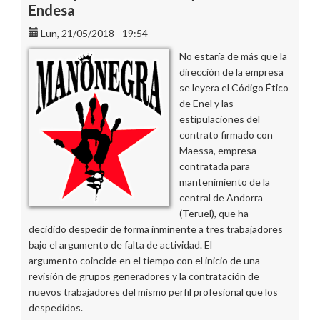
triunfo
Endesa
de
Lun, 21/05/2018 - 19:54
los
tres
No estaría de más que la
de
dirección de la empresa
Maessa
se leyera el Código Ético
de Enel y las
estipulaciones del
contrato firmado con
Maessa, empresa
contratada para
mantenimiento de la
central de Andorra
(Teruel), que ha
decidido despedir de forma inminente a tres trabajadores
bajo el argumento de falta de actividad. El
argumento coincide en el tiempo con el inicio de una
revisión de grupos generadores y la contratación de
nuevos trabajadores del mismo perfil profesional que los
despedidos.