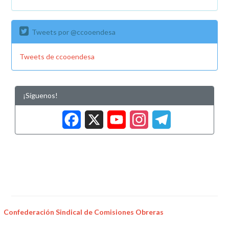
Tweets por @ccooendesa
Tweets de ccooendesa
¡Síguenos!
Facebook
X
YouTub
Insta
Tele
Confederación Sindical de Comisiones Obreras