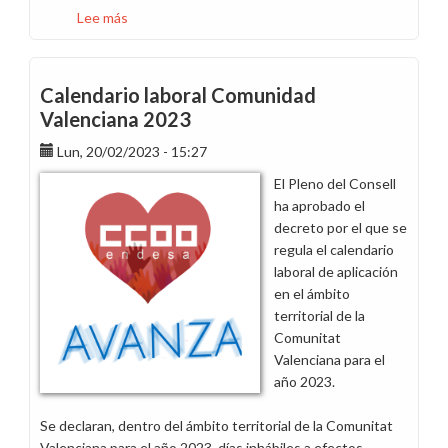
Lee más
sobre
Una
empresa
solidaria,
Calendario laboral Comunidad
también
Valenciana 2023
debería
serlo
Lun, 20/02/2023 - 15:27
con
El Pleno del Consell
sus
ha aprobado el
trabajadores
decreto por el que se
regula el calendario
laboral de aplicación
en el ámbito
territorial de la
Comunitat
Valenciana para el
año 2023.
Se declaran, dentro del ámbito territorial de la Comunitat
Valenciana para el año 2023, días inhábiles a efectos