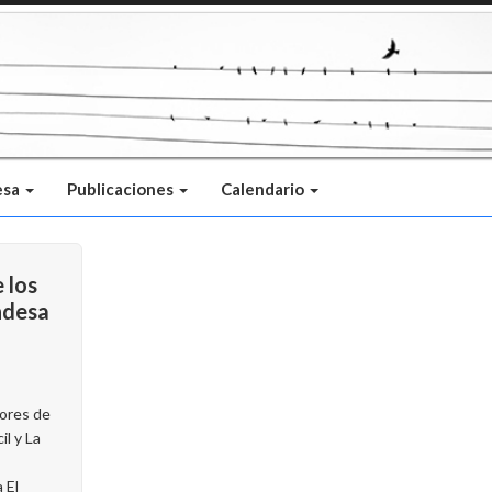
esa
Publicaciones
Calendario
 los
ndesa
dores de
il y La
 El