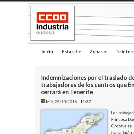
Pasar
al
contenido
principal
Inicio
Estatal
Zonas
Te inter
Indemnizaciones por el traslado de
trabajadores de los centros que E
cerrará en Tenerife
Mié, 05/10/2016 - 11:37
Los trabaja
Princesa Dác
Orotava se
trasladarán a