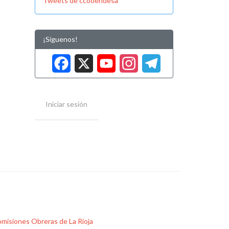
Tweets de ccooendesa
¡Síguenos!
Facebook
X
YouTube
Instag
Tele
Iniciar sesión
misiones Obreras de La Rioja