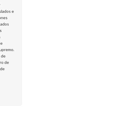
y
slados e
ones
cados
as
s
de
Supremo.
a de
tro de
 de