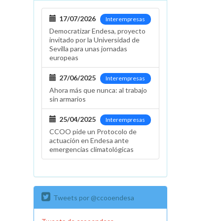
17/07/2026
Interempresas
Democratizar Endesa, proyecto
invitado por la Universidad de
Sevilla para unas jornadas
europeas
27/06/2025
Interempresas
Ahora más que nunca: al trabajo
sin armarios
25/04/2025
Interempresas
CCOO pide un Protocolo de
actuación en Endesa ante
emergencias climatológicas
Tweets por @ccooendesa