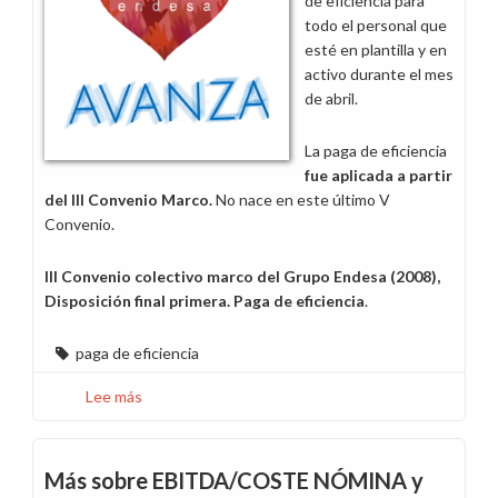
de eficiencia para
todo el personal que
esté en plantilla y en
activo durante el mes
de abril.
La paga de eficiencia
fue aplicada a partir
del III Convenio Marco.
No nace en este último V
Convenio.
III Convenio colectivo marco del Grupo Endesa (2008),
Disposición final primera. Paga de eficiencia
.
paga de eficiencia
Lee más
sobre
Paga
de
eficiencia
Más sobre EBITDA/COSTE NÓMINA y
2023