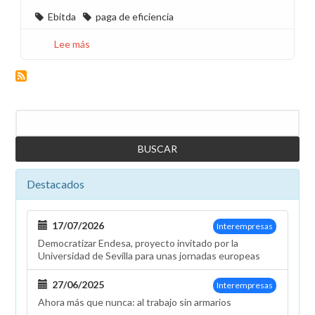
Ebitda
paga de eficiencia
Lee más
sobre
Más
sobre
EBITDA/COSTE
NÓMINA
Buscar
y
paga
de
Eficiencia
Destacados
17/07/2026
Interempresas
Democratizar Endesa, proyecto invitado por la
Universidad de Sevilla para unas jornadas europeas
27/06/2025
Interempresas
Ahora más que nunca: al trabajo sin armarios