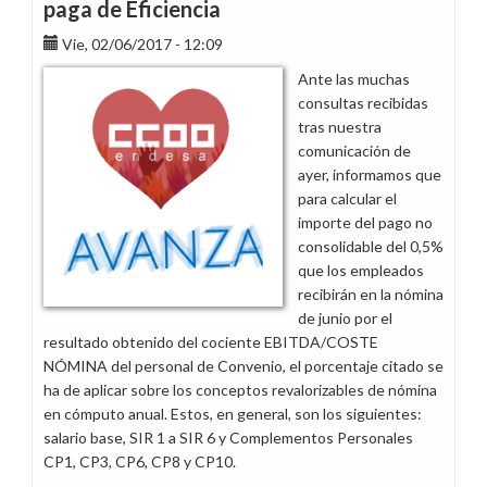
paga de Eficiencia
consolidada
Vie, 02/06/2017 - 12:09
desde
el
Ante las muchas
III
consultas recibidas
Convenio
tras nuestra
Marco
comunicación de
ayer, informamos que
para calcular el
importe del pago no
consolidable del 0,5%
que los empleados
recibirán en la nómina
de junio por el
resultado obtenido del cociente EBITDA/COSTE
NÓMINA del personal de Convenio, el porcentaje citado se
ha de aplicar sobre los conceptos revalorizables de nómina
en cómputo anual. Estos, en general, son los siguientes:
salario base, SIR 1 a SIR 6 y Complementos Personales
CP1, CP3, CP6, CP8 y CP10.