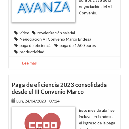
puntos clave de la
sayo!
negociación del VI
Convenio.
vídeo
revalorización salarial
Negociación VI Convenio Marco Endesa
paga de eficiencia
paga de 1.500 euros
productividad
Lee más
sobre
Vídeo
sobre
la
Paga de eficiencia 2023 consolidada
revalorización
desde el III Convenio Marco
salarial
Lun, 24/04/2023 - 09:24
en
Endesa
Este mes de abril se
incluye en la nómina
el ingreso de la paga