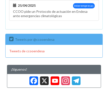
25/04/2025
Interempresas
CCOO pide un Protocolo de actuación en Endesa
ante emergencias climatológicas
Tweets por @ccooendesa
Tweets de ccooendesa
¡Síguenos!
Facebook
X
YouTub
Insta
Tele