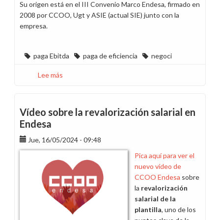
Su origen está en el III Convenio Marco Endesa, firmado en
2008 por CCOO, Ugt y ASIE (actual SIE) junto con la
empresa.
paga Ebitda
paga de eficiencia
negoci
Lee más
sobre
En
abril,
alegrías
Vídeo sobre la revalorización salarial en
mil
Endesa
y
Jue, 16/05/2024 - 09:48
en
mayo,
Pica aquí para ver el
¡quién
nuevo vídeo de
sabe
CCOO Endesa
sobre
si
la
revalorización
tendremos
salarial de la
para
plantilla
, uno de los
un