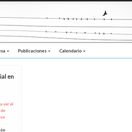
esa
Publicaciones
Calendario
ial en
a ver el
 de
sa
ión