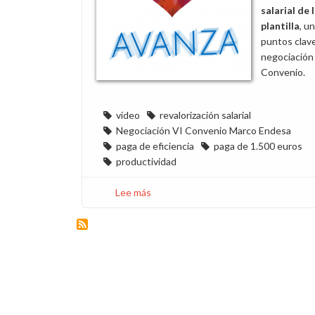
salarial de 
plantilla
, u
puntos clave
negociación 
Convenio.
vídeo
revalorización salarial
Negociación VI Convenio Marco Endesa
paga de eficiencia
paga de 1.500 euros
productividad
Lee más
sobre
Vídeo
sobre
la
revalorización
salarial
en
Endesa