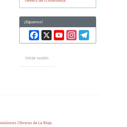
Tweets de ccooendesa
¡Síguenos!
Facebook
X
YouTube
Instag
Tele
Iniciar sesión
misiones Obreras de La Rioja