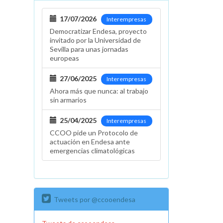
17/07/2026
Interempresas
Democratizar Endesa, proyecto
invitado por la Universidad de
Sevilla para unas jornadas
europeas
27/06/2025
Interempresas
Ahora más que nunca: al trabajo
sin armarios
25/04/2025
Interempresas
CCOO pide un Protocolo de
actuación en Endesa ante
emergencias climatológicas
Tweets por @ccooendesa