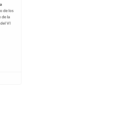
la
no de los
 de la
del VI