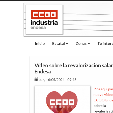
Pasar
al
contenido
principal
Inicio
Estatal
Zonas
Te inter
Vídeo sobre la revalorización salar
Endesa
Jue, 16/05/2024 - 09:48
Pica aquí par
nuevo vídeo
CCOO Ende
sobre la
revalorizac