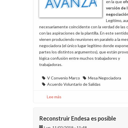
en la que
of
Convenio
versión de 
Marco
negociació
Legítimo, a
necesariamente coincidente con la verdad de las c
con las aspiraciones de la plantilla. En este sentido
vienen produciendo reuniones en paralelo a la me
negociadora (el único lugar legítimo donde expone
partes los distintos argumentos), que están prov
lógica confusión entre muchos trabajadores y
trabajadoras.
V Convenio Marco
Mesa Negociadora
Acuerdo Voluntario de Salidas
Lee más
sobre
Negociamos
sin
rebajas
Reconstruir Endesa es posible
Lun, 11/02/2019 - 11:48