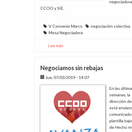
negociadora
CCOO y SIE.
V Convenio Marco
negociación colectiva
Mesa Negociadora
Lee más
sobre
Carta
posición
CCOO
Negociamos sin rebajas
y
Jue, 07/03/2019 - 14:07
SIE
respecto
En las últim
al
semanas, la
arbitraje
dirección d
en
está envian
la
comunicados
negociación
plantilla bajo
del
de Hecho re
V