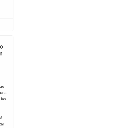
po
n
que
 una
 las
tá
zar