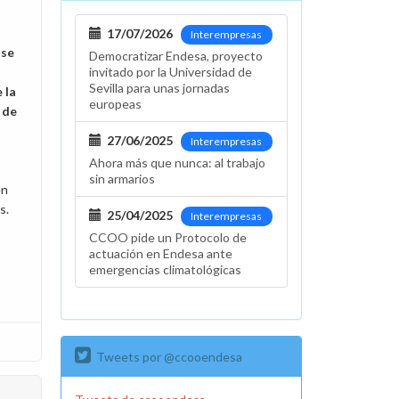
17/07/2026
Interempresas
 se
Democratizar Endesa, proyecto
invitado por la Universidad de
Sevilla para unas jornadas
 la
europeas
 de
27/06/2025
Interempresas
Ahora más que nunca: al trabajo
sin armarios
en
s.
25/04/2025
Interempresas
CCOO pide un Protocolo de
actuación en Endesa ante
emergencias climatológicas
Tweets por @ccooendesa