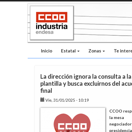
Pasar
al
contenido
principal
Inicio
Estatal
Zonas
Te inter
La dirección ignora la consulta a la
plantilla y busca excluirnos del ac
final
Vie, 31/01/2025 - 10:19
CCOO resp
la mesa
negociadora
presidencia