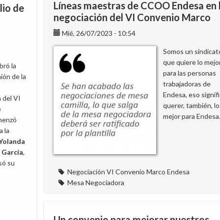
a
Líneas maestras de CCOO Endesa en 
lio de
la
negociación del VI Convenio Marco
sección
Mié, 26/07/2023 - 10:54
sindical
de
Somos un sindicat
Ugt
que quiere lo mejo
bró la
para las personas
ión de la
trabajadoras de
Endesa, eso signif
 del VI
querer, también, lo
e
mejor para Endesa
menzó
 la
Yolanda
 García
,
só su
Negociación VI Convenio Marco Endesa
Mesa Negociadora
Un convenio para mejorar nuestros