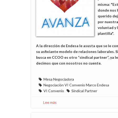
misma: "Es
donde nos 
querido dej
por nuestr
voluntad y l
plantilla".
A la dirección de Endesa le asusta que se le co
su asfixiante modelo de relaciones laborales. S
busca en CCOO es otro “sindical partner”, ya le
decimos que con nosotros no cuente.
Mesa Negociadora
Negociación VI Convenio Marco Endesa
VI Convenio
Sindical Partner
Lee más
sobre
La
dirección