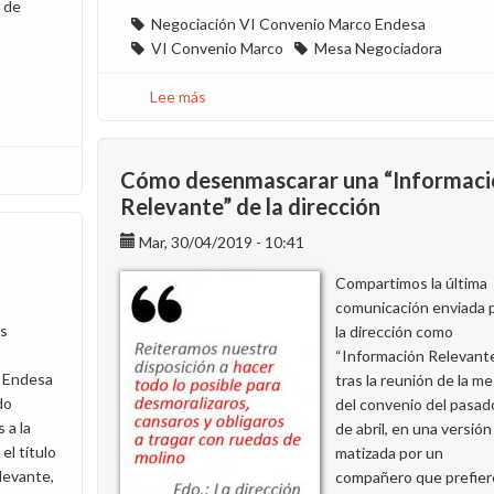
 de
Negociación VI Convenio Marco Endesa
VI Convenio Marco
Mesa Negociadora
Lee más
sobre
Un
convenio
para
Cómo desenmascarar una “Informaci
mejorar
Relevante” de la dirección
nuestros
Mar, 30/04/2019 - 10:41
derechos
Compartimos la última
comunicación enviada 
as
la dirección como
“Información Relevant
e Endesa
tras la reunión de la m
do
del convenio del pasad
 a la
de abril, en una versión
 el título
matizada por un
levante,
compañero que prefier