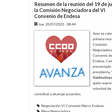
ignora
Resumen de la reunión del 19 de ju
la
la Comisión Negociadora del VI
consulta
Convenio de Endesa
a
la
Jue, 20/07/2023 - 08:44
plantilla
Ayer se cele
y
primera reun
busca
Comisión
excluirnos
Negociadora
del
Convenio d
acuerdo
Endesa. Co
final
presentado a
presidenta,
Valdeolivas
quien expre
voluntad de
contribuir a alcanzar acuerdos.
Negociación VI Convenio Marco Endesa
Mesa Negociadora