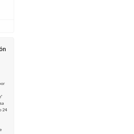
ón
por
e”
esa
o 24
e