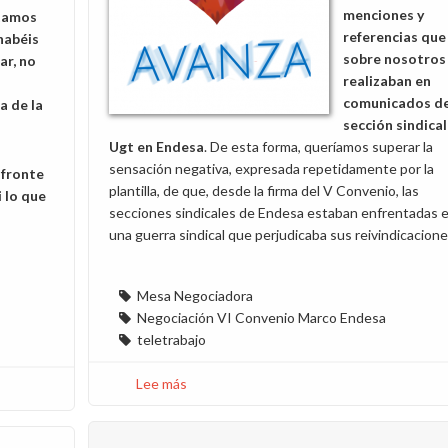
menciones y
tamos
referencias que
habéis
sobre nosotros
ar, no
realizaban en
a
comunicados de
a de la
sección sindical
Ugt en Endesa
. De esta forma, queríamos superar la
sensación negativa, expresada repetidamente por la
nfronte
plantilla, de que, desde la firma del V Convenio, las
i lo que
secciones sindicales de Endesa estaban enfrentadas 
una guerra sindical que perjudicaba sus reivindicacione
Mesa Negociadora
Negociación VI Convenio Marco Endesa
teletrabajo
Lee más
sobre
Carta
abierta