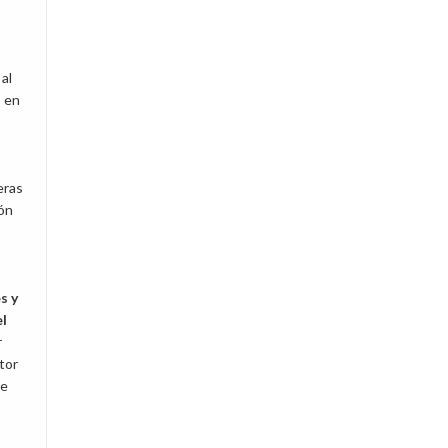
al
o en
eras
ión
s y
el
r
tor
ce