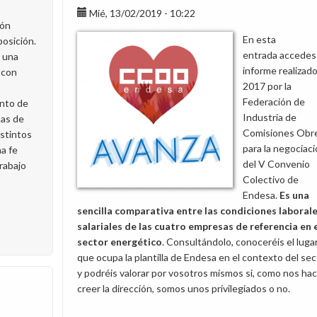
Mié, 13/02/2019 - 10:22
ión
En esta
osición.
entrada accedes 
a una
informe realizad
 con
2017 por la
Federación de
nto de
Industria de
tas de
Comisiones Obr
istintos
para la negociac
na fe
del V Convenio
rabajo
Colectivo de
Endesa.
Es una
sencilla comparativa entre las condiciones laborale
salariales de las cuatro empresas de referencia en 
sector energético
. Consultándolo, conoceréis el luga
que ocupa la plantilla de Endesa en el contexto del sec
y podréis valorar por vosotros mismos si, como nos ha
creer la dirección, somos unos privilegiados o no.