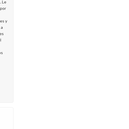
. Le
 por
es y
 a
des
l
os