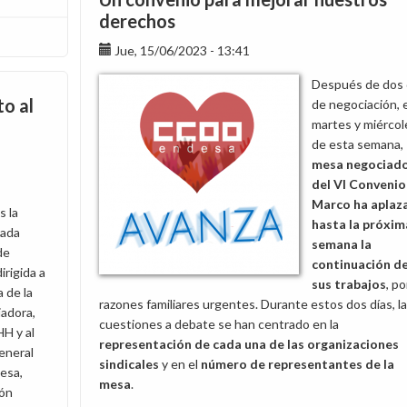
derechos
Jue, 15/06/2023 - 13:41
Después de dos 
o al
de negociación, e
martes y miércol
de esta semana,
mesa negociad
del VI Convenio
Marco ha aplaz
 la
hasta
la próxim
rada
semana la
de
continuación d
irigida a
sus trabajos
, po
a de la
razones familiares urgentes. Durante estos dos días, l
adora,
cuestiones a debate se han centrado en la
H y al
representación de cada una de las organizaciones
eneral
sindicales
y en el
número de representantes de la
esa,
mesa
.
ión