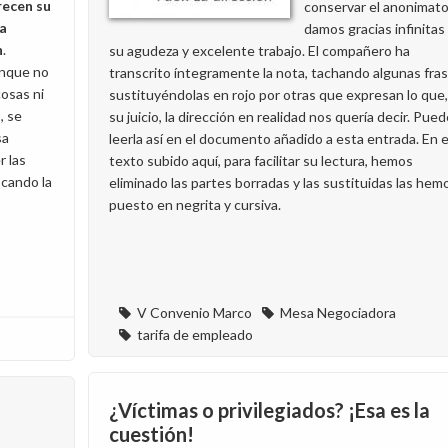
recen su
conservar el anonimato
la
damos gracias infinitas
n
.
su agudeza y excelente trabajo. El compañero ha
unque no
transcrito íntegramente la nota, tachando algunas fras
osas ni
sustituyéndolas en rojo por otras que expresan lo que,
, se
su juicio, la dirección en realidad nos quería decir. Pue
sa
leerla así en el documento añadido a esta entrada. En e
r las
texto subido aquí, para facilitar su lectura, hemos
ocando la
eliminado las partes borradas y las sustituidas las hem
puesto en negrita y cursiva.
V Convenio Marco
Mesa Negociadora
tarifa de empleado
¿Víctimas o privilegiados? ¡Esa es la
cuestión!