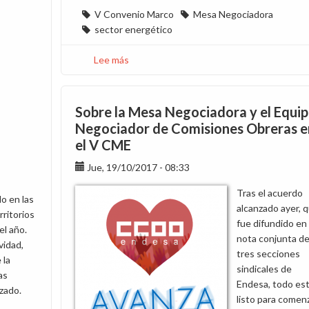
V Convenio Marco
Mesa Negociadora
sector energético
Lee más
sobre
¿Víctimas
o
privilegiados?
Sobre la Mesa Negociadora y el Equi
¡Esa
Negociador de Comisiones Obreras e
es
el V CME
la
cuestión!
Jue, 19/10/2017 - 08:33
Tras el acuerdo
o en las
alcanzado ayer, 
rritorios
fue difundido en
el año.
nota conjunta de
vidad,
tres secciones
 la
sindicales de
as
Endesa, todo es
izado.
listo para comen