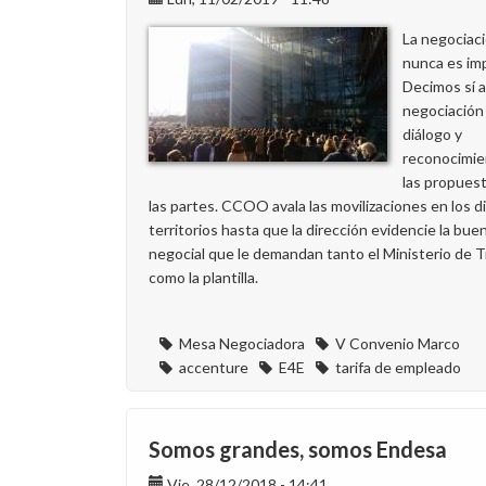
La negociac
nunca es imp
Decimos sí 
negociación
diálogo y
reconocimie
las propues
las partes. CCOO avala las movilizaciones en los d
territorios hasta que la dirección evidencie la bue
negocial que le demandan tanto el Ministerio de T
como la plantilla.
Mesa Negociadora
V Convenio Marco
accenture
E4E
tarifa de empleado
Somos grandes, somos Endesa
Vie, 28/12/2018 - 14:41