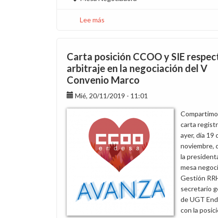
Lee más
sobre
Resumen
de
la
Carta posición CCOO y SIE respect
reunión
arbitraje en la negociación del V
del
Convenio Marco
19
de
Mié, 20/11/2019 - 11:01
julio
Compartimos
de
carta regist
la
ayer, día 19 
Comisión
noviembre, d
Negociadora
la president
del
mesa negoci
VI
Gestión RRH
Convenio
secretario g
de
de UGT End
Endesa
con la posic