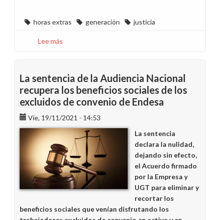
horas extras
generación
justicia
Lee más
sobre
La
justicia
reconoce
La sentencia de la Audiencia Nacional
el
recupera los beneficios sociales de los
derecho
excluidos de convenio de Endesa
al
descanso
Vie, 19/11/2021 - 14:53
entre
La sentencia
jornadas
declara la nulidad,
en
dejando sin efecto,
Illes
el Acuerdo firmado
Balears
por la Empresa y
UGT para eliminar y
recortar los
beneficios sociales que venían disfrutando los
trabajadores excluidos de convenio en activo y en