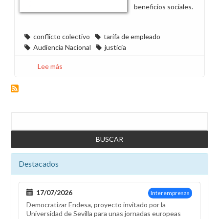
beneficios sociales.
conflicto colectivo
tarifa de empleado
Audiencia Nacional
justicia
Lee más
sobre
La
justicia,
en
entredicho
Buscar
en
el
conflicto
de
Destacados
Endesa
17/07/2026
Interempresas
Democratizar Endesa, proyecto invitado por la
Universidad de Sevilla para unas jornadas europeas