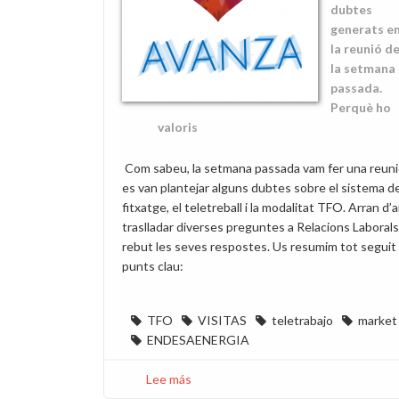
dubtes
generats e
la reunió d
la setmana
passada.
Perquè ho
valoris
Com sabeu, la setmana passada vam fer una reun
es van plantejar alguns dubtes sobre el sistema d
fitxatge, el teletreball i la modalitat TFO. Arran d’
traslladar diverses preguntes a Relacions Laborals
rebut les seves respostes. Us resumim tot seguit 
punts clau:
TFO
VISITAS
teletrabajo
market
ENDESAENERGIA
Lee más
sobre
Aclariments