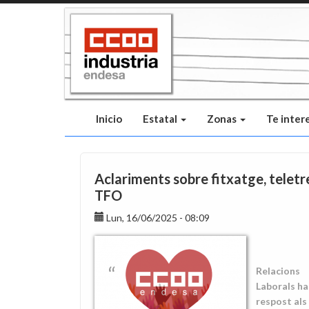
Pasar
al
contenido
principal
Inicio
Estatal
Zonas
Te inter
Aclariments sobre fitxatge, teletre
TFO
Lun, 16/06/2025 - 08:09
Relacions
Laborals ha
respost als