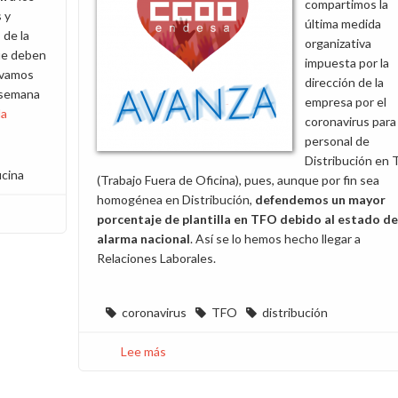
compartimos la
 y
última medida
 de la
organizativa
ue deben
impuesta por la
levamos
dirección de la
 semana
empresa por el
la
coronavirus para 
personal de
Distribución en
icina
(Trabajo Fuera de Oficina), pues, aunque por fin sea
homogénea en Distribución,
defendemos un mayor
porcentaje de plantilla en TFO debido al estado de
alarma nacional
. Así se lo hemos hecho llegar a
Relaciones Laborales.
coronavirus
TFO
distribución
Lee más
sobre
Respuesta
en