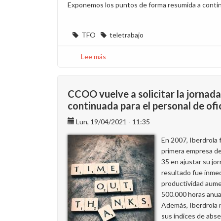
Exponemos los puntos de forma resumida a conti
TFO
teletrabajo
Lee más
sobre
Presentamos
la
ampliación
CCOO vuelve a solicitar la jornada
de
continuada para el personal de ofi
la
Lun, 19/04/2021 - 11:35
propuesta
de
En 2007, Iberdrola f
teletrabajo
primera empresa de
35 en ajustar su jor
resultado fue inmed
productividad aum
500.000 horas anua
Además, Iberdrola 
sus índices de abs