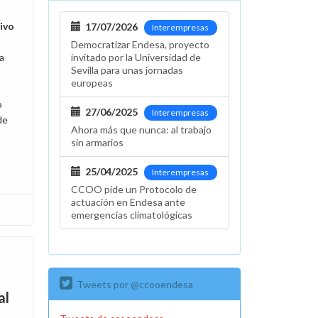
ivo
17/07/2026
Interempresas
Democratizar Endesa, proyecto
la
invitado por la Universidad de
Sevilla para unas jornadas
europeas
o
27/06/2025
Interempresas
de
Ahora más que nunca: al trabajo
sin armarios
25/04/2025
Interempresas
CCOO pide un Protocolo de
actuación en Endesa ante
emergencias climatológicas
Tweets por @ccooendesa
al