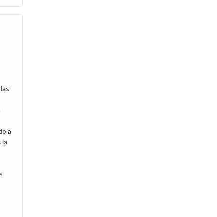
las
a
do a
 la
e