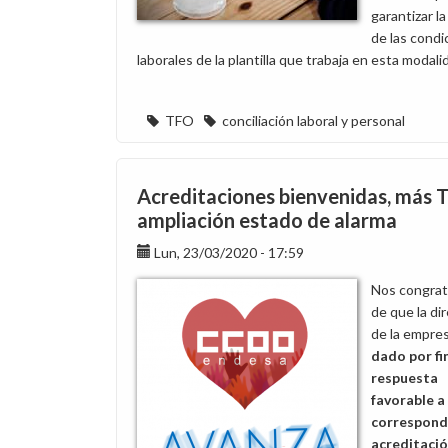
garantizar la
de las condi
laborales de la plantilla que trabaja en esta modali
TFO
conciliación laboral y personal
Acreditaciones bienvenidas, más 
ampliación estado de alarma
Lun, 23/03/2020 - 17:59
Nos congra
de que la di
de la empre
dado por fi
respuesta
favorable a 
correspond
acreditaci