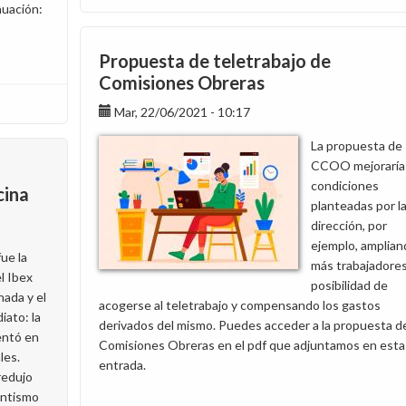
nuación:
Se
dice,
se
Propuesta de teletrabajo de
rumorea:
Comisiones Obreras
Teletrabajo,
Mar, 22/06/2021 - 10:17
la
empresa
La propuesta de
deja
CCOO mejoraría 
caer
condiciones
cina
su
planteadas por l
intención
dirección, por
de
ejemplo, amplian
ampliar
ue la
más trabajadores
a
l Ibex
posibilidad de
tres
nada y el
acogerse al teletrabajo y compensando los gastos
días
iato: la
derivados del mismo. Puedes acceder a la propuesta d
el
entó en
Comisiones Obreras en el pdf que adjuntamos en esta
trabajo
les.
entrada.
presencial
redujo
entismo