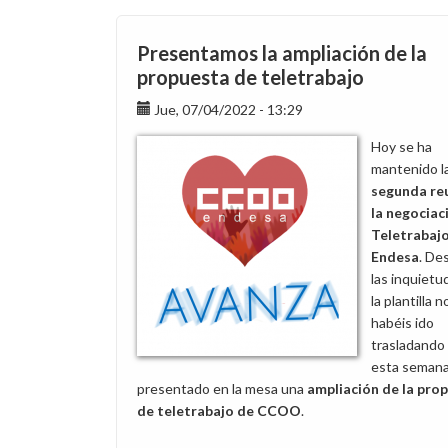
sobre
fitxatge,
Presentamos la ampliación de la
teletreball
propuesta de teletrabajo
i
Jue, 07/04/2022 - 13:29
TFO
Hoy se ha
mantenido l
segunda re
la negociac
Teletrabajo
Endesa
. De
las inquiet
la plantilla n
habéis ido
trasladando
esta seman
presentado en la mesa una
ampliación de la pro
de teletrabajo de CCOO
.