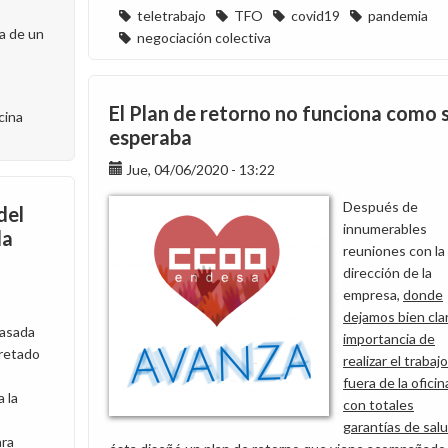
teletrabajo
TFO
covid19
pandemia
a de un
negociación colectiva
El Plan de retorno no funciona como 
cina
esperaba
Jue, 04/06/2020 - 13:22
Después de
del
innumerables
la
reuniones con la
dirección de la
empresa,
donde
dejamos bien clar
asada
importancia de
retado
realizar el trabajo
fuera de la oficin
 la
con totales
s
garantías de sal
ara