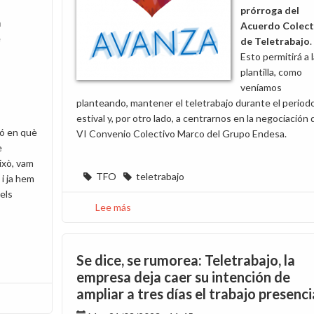
prórroga del
n
Acuerdo Colect
e
de Teletrabajo
.
Esto permitirá a 
plantilla, como
veníamos
planteando, mantener el teletrabajo durante el period
estival y, por otro lado, a centrarnos en la negociación 
ió en què
VI Convenio Colectivo Marco del Grupo Endesa.
e
això, vam
TFO
teletrabajo
 i ja hem
els
Lee más
sobre
CCOO
formaliza
la
Se dice, se rumorea: Teletrabajo, la
prórroga
empresa deja caer su intención de
del
ampliar a tres días el trabajo presenci
teletrabajo