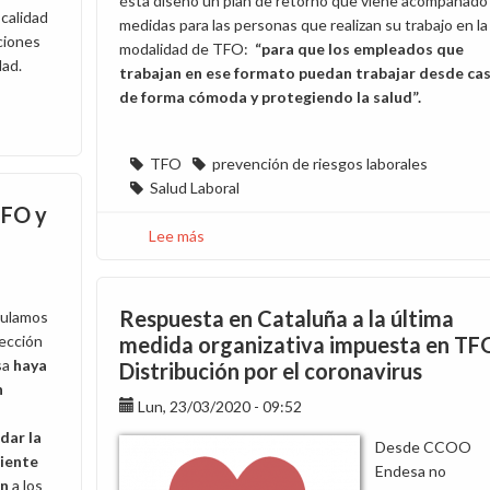
ésta diseñó un plan de retorno que viene acompañado
 calidad
medidas para las personas que realizan su trabajo en la
ciones
modalidad de TFO:
“para que los empleados que
dad.
trabajan en ese formato puedan trabajar desde ca
de forma cómoda y protegiendo la salud”.
TFO
prevención de riesgos laborales
Salud Laboral
TFO y
Lee más
sobre
El
Plan
de
Respuesta en Cataluña a la última
tulamos
retorno
rección
medida organizativa impuesta en TF
no
sa
haya
Distribución por el coronavirus
funciona
n
como
Lun, 23/03/2020 - 09:52
se
dar la
Desde CCOO
esperaba
iente
Endesa no
ón
a los