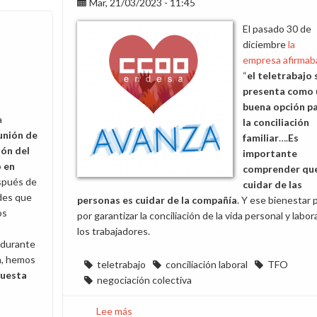
hasta
Mar, 21/03/2023 - 11:45
el
El pasado 30 de
de
diciembre
la
31
empresa afirmab
octubre
“
el teletrabajo 
presenta como 
buena opción p
a
la conciliación
unión
de
familiar
….
Es
ión del
importante
 en
comprender qu
spués de
cuidar de las
udes que
personas es cuidar de la compañía
. Y ese bienestar 
os
por garantizar la conciliación de la vida personal y labor
los trabajadores.
 durante
a, hemos
teletrabajo
conciliación laboral
TFO
puesta
negociación colectiva
Lee más
sobre