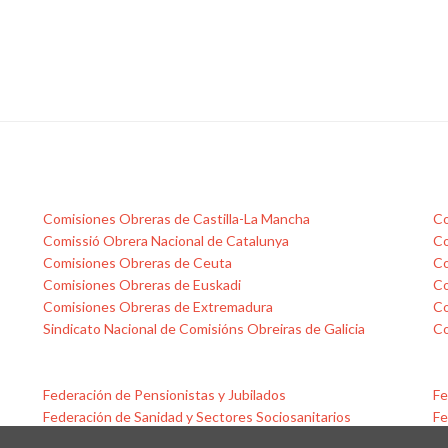
Cataluña
a
la
última
medida
organizativa
impuesta
en
TFO
Distribución
Comisiones Obreras de Castilla-La Mancha
Co
por
Comissió Obrera Nacional de Catalunya
Co
el
Comisiones Obreras de Ceuta
Co
coronavirus
Comisiones Obreras de Euskadi
Co
Comisiones Obreras de Extremadura
Co
Sindicato Nacional de Comisións Obreiras de Galicia
Co
Federación de Pensionistas y Jubilados
Fe
Federación de Sanidad y Sectores Sociosanitarios
Fe