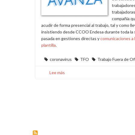
trabajadores
trabajadoras
compañía q
acudir de forma presencial al trabajo, tal y como l
insistiendo desde CCOO Endesa durante toda la
pasada en gestiones directas y
comunicaciones a 
plantilla
.
coronavirus
TFO
Trabajo Fuera de Of
Lee más
sobre
Acreditaciones
bienvenidas,
más
TFO
y
ampliación
estado
de
alarma