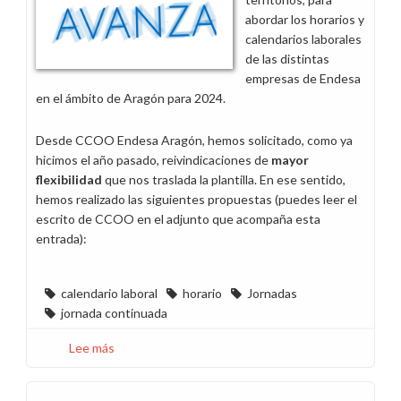
tiempo
abordar los horarios y
de
calendarios laborales
trabajo
de las distintas
empresas de Endesa
en el ámbito de Aragón para 2024.
Desde CCOO Endesa Aragón, hemos solicitado, como ya
hicimos el año pasado, reivindicaciones de
mayor
flexibilidad
que nos traslada la plantilla. En ese sentido,
hemos realizado las siguientes propuestas (puedes leer el
escrito de CCOO en el adjunto que acompaña esta
entrada):
calendario laboral
horario
Jornadas
jornada continuada
Lee más
sobre
Horarios
y