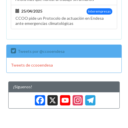
25/04/2025
Interempresas
CCOO pide un Protocolo de actuación en Endesa
ante emergencias climatológicas
Tweets por @ccooendesa
Tweets de ccooendesa
¡Síguenos!
Facebook
X
YouTub
Insta
Tele