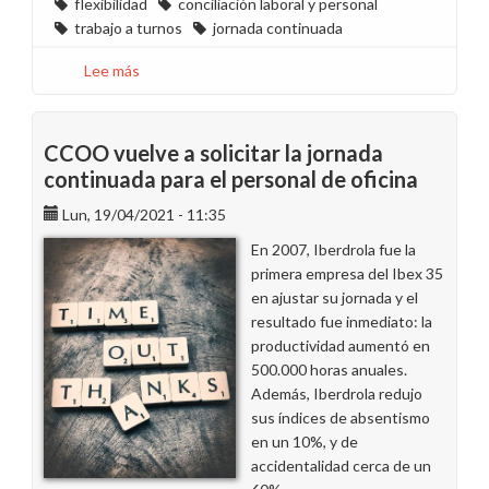
flexibilidad
conciliación laboral y personal
trabajo a turnos
jornada continuada
Lee más
sobre
La
plantilla
de
CCOO vuelve a solicitar la jornada
Endesa
continuada para el personal de oficina
reclama
Lun, 19/04/2021 - 11:35
una
mayor
En 2007, Iberdrola fue la
flexibilidad
primera empresa del Ibex 35
para
en ajustar su jornada y el
2023
resultado fue inmediato: la
productividad aumentó en
500.000 horas anuales.
Además, Iberdrola redujo
sus índices de absentismo
en un 10%, y de
accidentalidad cerca de un