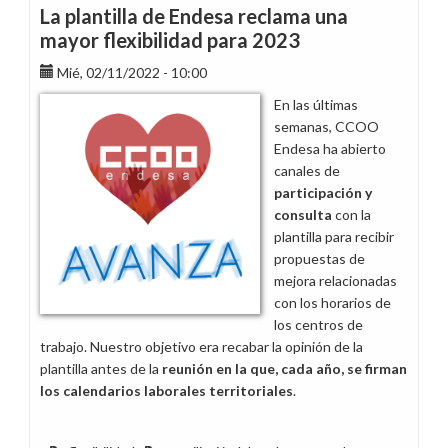
calendarios
La plantilla de Endesa reclama una
laborales
mayor flexibilidad para 2023
de
Mié, 02/11/2022 - 10:00
2024
en
En las últimas
Aragón
semanas, CCOO
Endesa ha abierto
canales de
participación y
consulta
con la
plantilla para recibir
propuestas de
mejora relacionadas
con los horarios de
los centros de
trabajo. Nuestro objetivo era recabar la opinión de la
plantilla antes de la
reunión en la que, cada año, se firman
los calendarios laborales territoriales
.