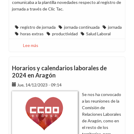
comunicaba a la plantilla novedades respecto al registro de
jornada a través de Clic Tac.
registro de jornada
jornada continuada
jornada
horas extras
productividad
Salud Laboral
Lee más
sobre
CCOO
defiende
en
Horarios y calendarios laborales de
los
2024 en Aragón
tribunales
Jue, 14/12/2023 - 09:14
que
la
Se nos ha convocado
pausa
a las reuniones de la
para
Comisión de
desayuno
Relaciones Laborales
siga
de Aragón, como en
contando
el resto de los
como
territorios, para