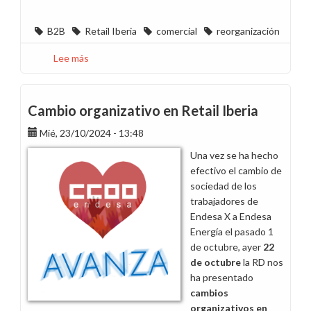
B2B
Retail Iberia
comercial
reorganización
Lee más
sobre
Decepcionante
posición
de
Cambio organizativo en Retail Iberia
la
Mié, 23/10/2024 - 13:48
dirección
en
Una vez se ha hecho
la
efectivo el cambio de
reorganización
sociedad de los
comercial
trabajadores de
B2B
Endesa X a Endesa
Energía el pasado 1
de octubre, ayer
22
de octubre
la RD nos
ha presentado
cambios
organizativos
en