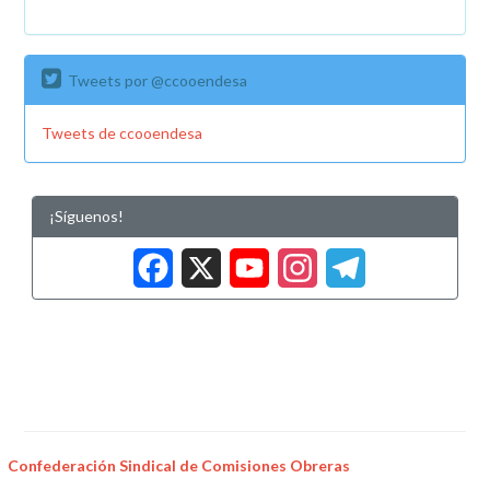
Tweets por @ccooendesa
Tweets de ccooendesa
¡Síguenos!
Facebook
X
YouTub
Insta
Tele
Confederación Sindical de Comisiones Obreras