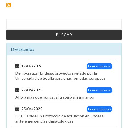
Retail
Iberia
de
Buscar
la
fusión
de
Market,
Destacados
Endesa
X
y
17/07/2026
Interempresas
E-
Democratizar Endesa, proyecto invitado por la
Mobility
Universidad de Sevilla para unas jornadas europeas
27/06/2025
Interempresas
Ahora más que nunca: al trabajo sin armarios
25/04/2025
Interempresas
CCOO pide un Protocolo de actuación en Endesa
ante emergencias climatológicas