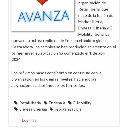
organización de
Retail Iberia, que
nace de la fusión de
Market Iberia,
Endesa X Iberia y E-
Mobility Iberia. La
nueva estructura replica la de Enel en el ámbito global.
Hasta ahora, los cambios se han producido solamente en
el
primer nivel
, su aplicación ha comenzado el
1 de abril
2024
.
Los próximos pasos consistirán en continuar con la
organización en los
demás niveles
, haciendo las
asignaciones adaptándose los territorios.
Retail Iberia
Endesa X
E-Mobility
Endesa Energía
reorganización
Lee más
sobre
Nace