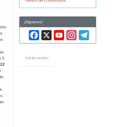
Tweets de ccooendesa
¡Síguenos!
Facebook
X
YouTube
Instag
Tele
echo
io
os
sa
Iniciar sesión
o 1
22
D
do
n
os
an