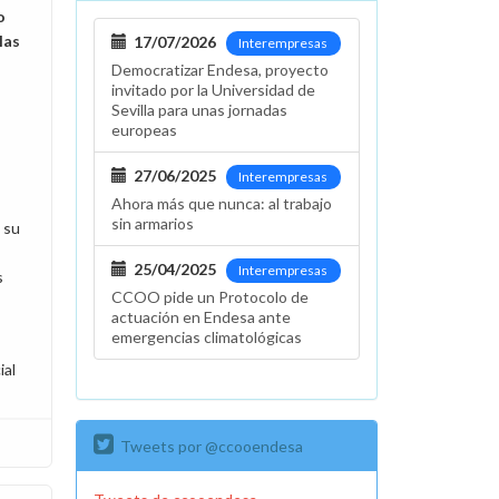
o
las
17/07/2026
Interempresas
Democratizar Endesa, proyecto
invitado por la Universidad de
Sevilla para unas jornadas
europeas
27/06/2025
Interempresas
Ahora más que nunca: al trabajo
sin armarios
 su
25/04/2025
Interempresas
s
CCOO pide un Protocolo de
actuación en Endesa ante
emergencias climatológicas
ial
Tweets por @ccooendesa