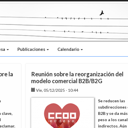
esa
Publicaciones
Calendario
bre la
Reunión sobre la reorganización del
modelo comercial B2B/B2G
Vie, 05/12/2025 - 10:44
n
Se reducen las
subdirecciones
 clave,
B2B y se da más
l
peso a los cana
eclamar.
indirectos. Aún