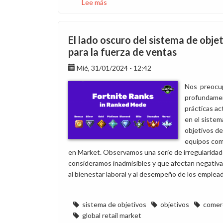
Lee más
sobre
Una
reunión
más
El lado oscuro del sistema de obje
sin
para la fuerza de ventas
respuestas
Mié, 31/01/2024 - 12:42
sobre
la
Nos preocu
reorganización
profundamen
B2B/B2C
prácticas ac
en el sistem
objetivos de
equipos com
en Market. Observamos una serie de irregularida
consideramos inadmisibles y que afectan negati
al bienestar laboral y al desempeño de los emplea
sistema de objetivos
objetivos
comerc
global retail market