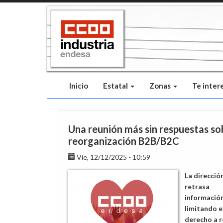
Pasar
al
contenido
principal
Inicio
Estatal
Zonas
Te inter
Una reunión más sin respuestas so
reorganización B2B/B2C
Vie, 12/12/2025 - 10:59
La direcció
retrasa
información
limitando e
derecho a r