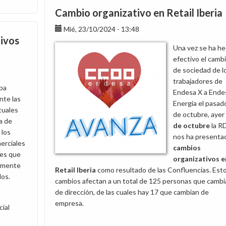
la
Cambio organizativo en Retail Iberia
reorganización
Mié, 23/10/2024 - 13:48
del
tivos
modelo
Una vez se ha h
comercial
efectivo el camb
B2B/B2G
de sociedad de l
trabajadores de
pa
Endesa X a Ende
te las
Energía el pasad
tuales
de octubre, ayer
a de
de octubre
la R
 los
nos ha presenta
erciales
cambios
des que
organizativos
e
vamente
Retail Iberia
como resultado de las Confluencias. Est
dos.
cambios afectan a un total de 125 personas que cambi
de dirección, de las cuales hay 17 que cambian de
empresa.
ial