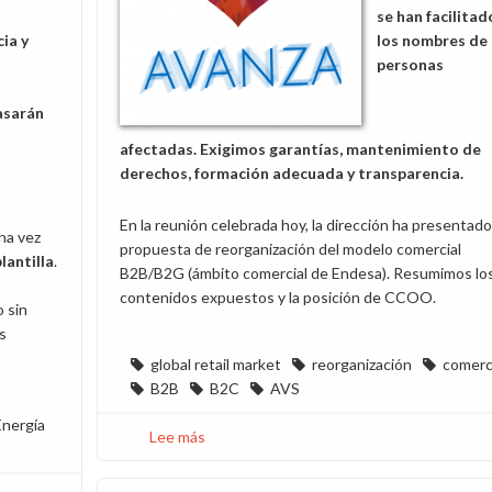
se han facilitad
ia y
los nombres de 
personas
asarán
afectadas. Exigimos garantías, mantenimiento de
derechos, formación adecuada y transparencia.
En la reunión celebrada hoy, la dirección ha presentado
na vez
propuesta de reorganización del modelo comercial
plantilla
.
B2B/B2G (ámbito comercial de Endesa). Resumimos lo
contenidos expuestos y la posición de CCOO.
o sin
s
global retail market
reorganización
comerc
B2B
B2C
AVS
nergía
Lee más
sobre
Reunión
sobre