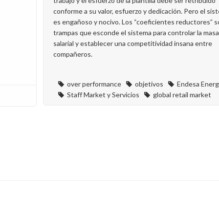
trabajo y el esfuerzo de la plantilla debe ser retribuido
conforme a su valor, esfuerzo y dedicación. Pero el sis
es engañoso y nocivo. Los “coeficientes reductores” 
trampas que esconde el sistema para controlar la masa
salarial y establecer una competitividad insana entre
compañeros.
over performance
objetivos
Endesa Energ
Staff Market y Servicios
global retail market