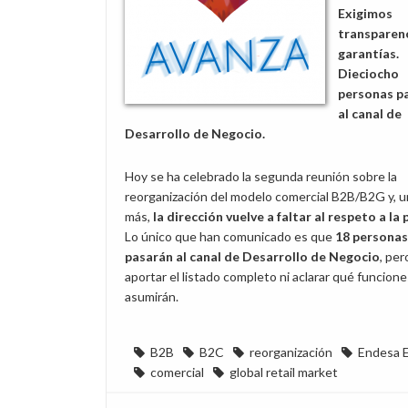
Exigimos
transparenc
garantías.
Dieciocho
personas p
al canal de
Desarrollo de Negocio.
Hoy se ha celebrado la segunda reunión sobre la
reorganización del modelo comercial B2B/B2G y, u
más,
la dirección vuelve a faltar al respeto a la 
Lo único que han comunicado es que
18 personas
pasarán al canal de Desarrollo de Negocio
, per
aportar el listado completo ni aclarar qué funcione
asumirán.
B2B
B2C
reorganización
Endesa E
comercial
global retail market