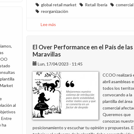
global retail market
Retail Iberia
comercial
reorganización
Lee más
sobre
Cambio
organizativo
en
iamos,
El Over Performance en el País de las
Retail
as
Maravillas
Iberia
COO
Lun, 17/04/2023 - 11:45
stado
onsultas
CCOO realizará 
plantilla
abril asambleas 
 Market
todos los territo
convocando a la
de
plantilla del área
lación al
comercial afecta
objetivos
Queremos que
. Entre
conozcas nuestr
 ha
posicionamiento y escuchar tu opinión y propuestas. E