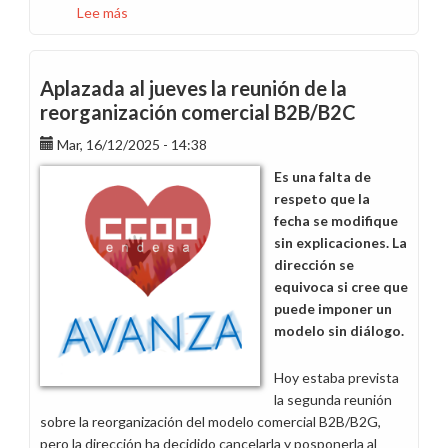
Lee más
sobre
Esta
gente
no
Aplazada al jueves la reunión de la
negocia,
reorganización comercial B2B/B2C
impone
Mar, 16/12/2025 - 14:38
Es una falta de
respeto que la
fecha se modifique
sin explicaciones. La
dirección se
equivoca si cree que
puede imponer un
modelo sin diálogo.
Hoy estaba prevista
la segunda reunión
sobre la reorganización del modelo comercial B2B/B2G,
pero la dirección ha decidido cancelarla y posponerla al