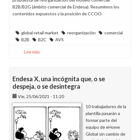
B2B/B2G (ámbito comercial de Endesa). Resumimos los
contenidos expuestos y la posición de CCOO.
global retail market
reorganización
comercial
B2B
B2C
AVS
Lee más
sobre
Reunión
sobre
la
Endesa X, una incógnita que, o se
reorganización
despeja, o se desintegra
del
modelo
Vie, 25/06/2021 - 11:20
comercial
10 trabajadores de la
B2B/B2G
plantilla pasarán a
formar parte del
equipo de eHome
Global sin cambio de