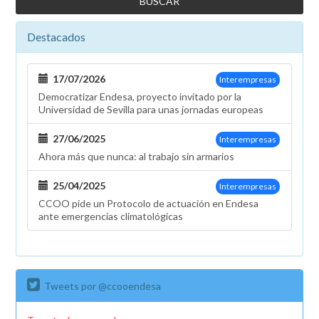
continúa
Destacados
17/07/2026
Interempresas
Democratizar Endesa, proyecto invitado por la
Universidad de Sevilla para unas jornadas europeas
27/06/2025
Interempresas
Ahora más que nunca: al trabajo sin armarios
25/04/2025
Interempresas
CCOO pide un Protocolo de actuación en Endesa
ante emergencias climatológicas
Tweets por @ccooendesa