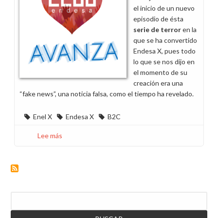
el inicio de un nuevo
episodio de ésta
serie de terror
en la
que se ha convertido
Endesa X, pues todo
lo que se nos dijo en
el momento de su
creación era una
“fake news”, una noticia falsa, como el tiempo ha revelado.
Enel X
Endesa X
B2C
Lee más
sobre
Endesa
X,
B2C
y
la
Buscar
pesadilla
que