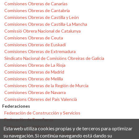
Comisiones Obreras de Canarias
Comisiones Obreras de Cantabria
Comisiones Obreras de Castilla y León
Comisiones Obreras de Castilla-La Mancha
Comissió Obrera Nacional de Catalunya
Comisiones Obreras de Ceuta
Comisiones Obreras de Euskadi
Comisiones Obreras de Extremadura
Sindicato Nacional de Comisións Obreiras de Galicia
Comisiones Obreras de La Rioja
Comisiones Obreras de Madrid
Comisiones Obreras de Melilla
Comisiones Obreras de la Región de Murcia
Comisiones Obreras de Navarra
Comissions Obreres del País Valencià
Federaciones
Federación de Construcción y Servicios
Federación de Enseñanza
Federación de Industria
Esta web utiliza cookies propias y de terceros para optimizar
Federación de Pensionistas y Jubilados
su navegación. Si continúa navegando está dando su