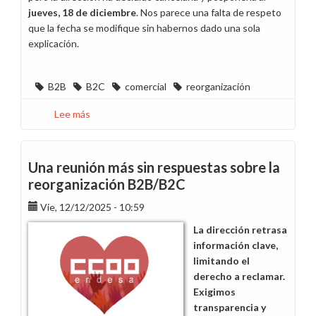
jueves, 18 de diciembre
. Nos parece una falta de respeto
que la fecha se modifique sin habernos dado una sola
explicación.
B2B
B2C
comercial
reorganización
Lee más
sobre
Aplazada
al
jueves
Una reunión más sin respuestas sobre la
la
reorganización B2B/B2C
reunión
Vie, 12/12/2025 - 10:59
de
la
La dirección retrasa
reorganización
información clave,
comercial
limitando el
B2B/B2C
derecho a reclamar.
Exigimos
transparencia y