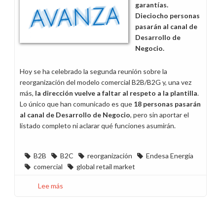
garantías.
Dieciocho personas
pasarán al canal de
Desarrollo de
Negocio.
Hoy se ha celebrado la segunda reunión sobre la
reorganización del modelo comercial B2B/B2G y, una vez
más,
la dirección vuelve a faltar al respeto a la plantilla
.
Lo único que han comunicado es que
18 personas pasarán
al canal de Desarrollo de Negocio
, pero sin aportar el
listado completo ni aclarar qué funciones asumirán.
B2B
B2C
reorganización
Endesa Energía
comercial
global retail market
Lee más
sobre
Una
reunión
más