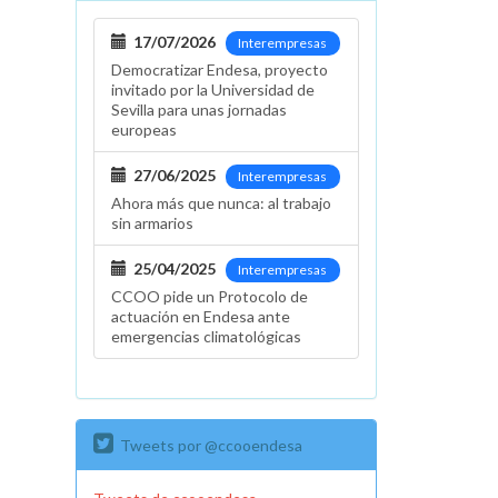
17/07/2026
Interempresas
Democratizar Endesa, proyecto
invitado por la Universidad de
Sevilla para unas jornadas
europeas
27/06/2025
Interempresas
Ahora más que nunca: al trabajo
sin armarios
25/04/2025
Interempresas
CCOO pide un Protocolo de
actuación en Endesa ante
emergencias climatológicas
Tweets por @ccooendesa