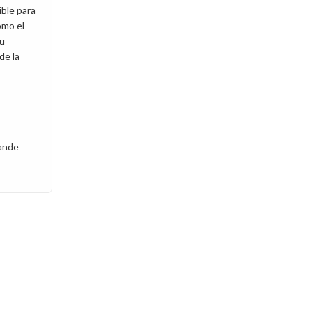
ble para
omo el
su
de la
rande