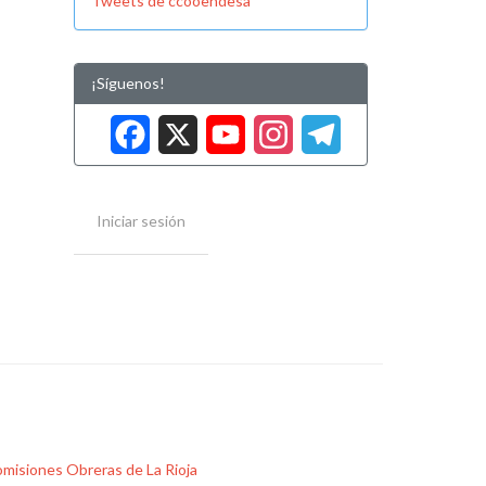
Tweets de ccooendesa
¡Síguenos!
Facebook
X
YouTube
Instag
Tele
Iniciar sesión
misiones Obreras de La Rioja