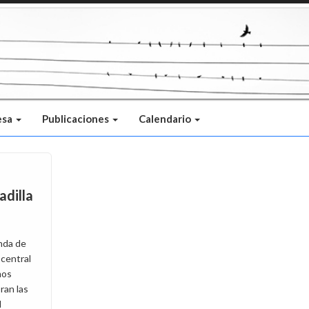
esa
Publicaciones
Calendario
adilla
nda de
 central
mos
ran las
l