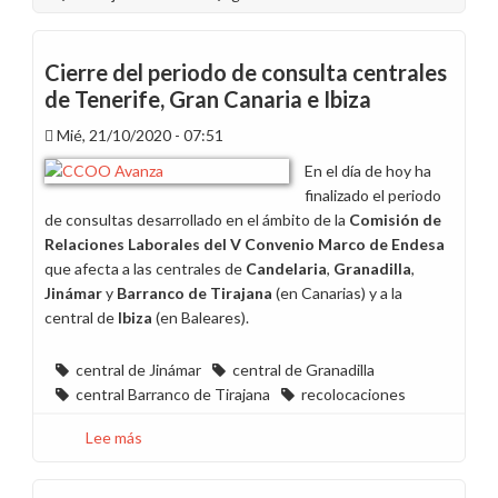
Cierre del periodo de consulta centrales
de Tenerife, Gran Canaria e Ibiza
Mié, 21/10/2020 - 07:51
En el día de hoy ha
finalizado el periodo
de consultas desarrollado en el ámbito de la
Comisión de
Relaciones Laborales del V Convenio Marco de Endesa
que afecta a las centrales de
Candelaria
,
Granadilla
,
Jinámar
y
Barranco de Tirajana
(en Canarias) y a la
central de
Ibiza
(en Baleares).
central de Jinámar
central de Granadilla
central Barranco de Tirajana
recolocaciones
Lee más
sobre
Cierre
del