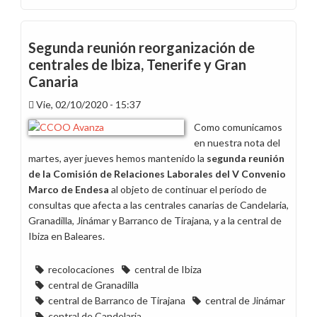
Tercera
reunión
reorganización
Segunda reunión reorganización de
de
centrales de Ibiza, Tenerife y Gran
centrales
Canaria
de
Ibiza,
Vie, 02/10/2020 - 15:37
Tenerife
Como comunicamos
y
en nuestra nota del
Gran
martes, ayer jueves hemos mantenido la
segunda reunión
Canaria
de
la Comisión de Relaciones Laborales del V Convenio
Marco de Endesa
al objeto de continuar el período de
consultas que afecta a las centrales canarias de Candelaria,
Granadilla, Jinámar y Barranco de Tirajana, y a la central de
Ibiza en Baleares.
recolocaciones
central de Ibiza
central de Granadilla
central de Barranco de Tirajana
central de Jinámar
central de Candelaria