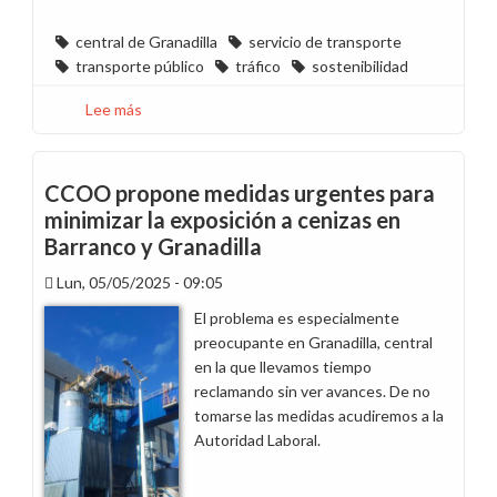
central de Granadilla
servicio de transporte
transporte público
tráfico
sostenibilidad
Lee más
sobre
CCOO
solicita
al
CCOO propone medidas urgentes para
Cabildo
minimizar la exposición a cenizas en
de
Barranco y Granadilla
Tenerife
un
Lun, 05/05/2025 - 09:05
servicio
El problema es especialmente
de
preocupante en Granadilla, central
transporte
en la que llevamos tiempo
público
reclamando sin ver avances. De no
permanente
tomarse las medidas acudiremos a la
con
Autoridad Laboral.
el
Polígono