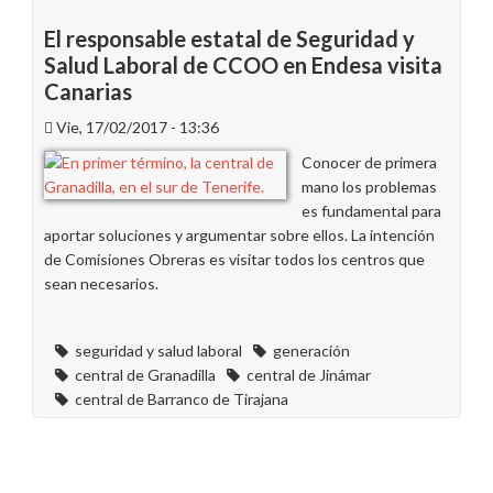
reunión
del
El responsable estatal de Seguridad y
período
Salud Laboral de CCOO en Endesa visita
de
Canarias
consultas
reorganización
Vie, 17/02/2017 - 13:36
centrales
Conocer de primera
Canarias
mano los problemas
y
es fundamental para
Baleares
aportar soluciones y argumentar sobre ellos. La intención
de Comisiones Obreras es visitar todos los centros que
sean necesarios.
seguridad y salud laboral
generación
central de Granadilla
central de Jinámar
central de Barranco de Tirajana