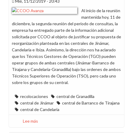
la
Mié, 11/12/2019 - 20:43
reorganización
Al inicio de la reunión
de
mantenida hoy, 11 de
la
diciembre, la segunda reunión del período de consultas, la
centrales
empresa ha entregado parte de la información adicional
de
solicitada por CCOO al objeto de justificar su propuesta de
Canarias
reorganización planteada en las centrales de Jinámar,
y
Candelaria e Ibiza. Asimismo, la dirección nos ha aclarado
Baleares
que los Técnicos Gestores de Operación (TGO) pueden
operar grupos de ambas centrales (Jinámar-Barranco de
Tirajana y Candelaria-Granadilla) bajo las ordenes de ambos
Técnicos Superiores de Operación (TSO), pero cada uno
sobre los grupos de su central.
recolocaciones
central de Granadilla
central de Jinámar
central de Barranco de Tirajana
central de Candelaria
Lee más
sobre
Segunda