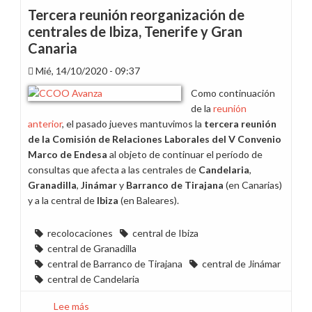
periodo
Tercera reunión reorganización de
de
centrales de Ibiza, Tenerife y Gran
consulta
Canaria
centrales
de
Mié, 14/10/2020 - 09:37
Tenerife,
Como continuación
Gran
de la
reunión
Canaria
anterior
, el pasado jueves mantuvimos la
tercera reunión
e
de la Comisión de Relaciones Laborales del V Convenio
Ibiza
Marco de Endesa
al objeto de continuar el período de
consultas que afecta a las centrales de
Candelaria
,
Granadilla
,
Jinámar
y
Barranco de Tirajana
(en Canarias)
y a la central de
Ibiza
(en Baleares).
recolocaciones
central de Ibiza
central de Granadilla
central de Barranco de Tirajana
central de Jinámar
central de Candelaria
Lee más
sobre