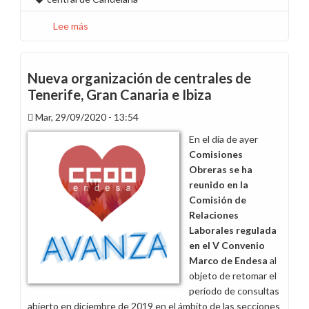
Lee más
sobre
Segunda
reunión
reorganización
Nueva organización de centrales de
de
Tenerife, Gran Canaria e Ibiza
centrales
Mar, 29/09/2020 - 13:54
de
Ibiza,
En el día de ayer
Tenerife
Comisiones
y
Obreras se ha
Gran
reunido en la
Canaria
Comisión de
Relaciones
Laborales regulada
en el V Convenio
Marco de Endesa
al
objeto de retomar el
período de consultas
abierto en diciembre de 2019 en el ámbito de las secciones