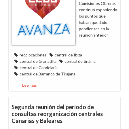
Comisiones Obreras
continuó exponiendo
los puntos que
habían quedado
pendientes en la
reunión anterior.
recolocaciones
central de Ibiza
central de Granadilla
central de Jinámar
central de Candelaria
central de Barranco de Tirajana
Lee más
sobre
Suspendido
el
período
Segunda reunión del período de
de
consultas reorganización centrales
consultas
Canarias y Baleares
de