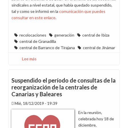
sindicales a nivel estatal, que había quedado suspendido,
tal y como se informó en la
comunicación que puedes
consultar en este enlace
.
recolocaciones
generación
central de Ibiza
central de Granadilla
central de Barranco de Tirajana
central de Jinámar
Lee más
sobre
Nueva
organización
de
Suspendido el período de consultas de la
centrales
reorganización de la centrales de
de
Canarias y Baleares
Tenerife,
Gran
Mié, 18/12/2019 - 19:39
Canaria
En la reunión,
e
celebrada hoy 18 de
Ibiza
diciembre,