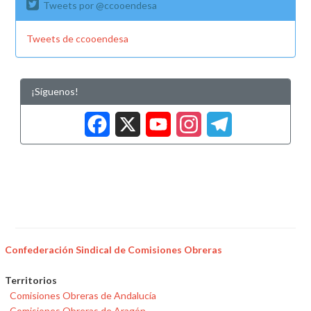
Tweets por @ccooendesa
Tweets de ccooendesa
¡Síguenos!
Facebook
X
YouTub
Insta
Tele
Confederación Sindical de Comisiones Obreras
Territorios
Comisiones Obreras de Andalucía
Comisiones Obreras de Aragón