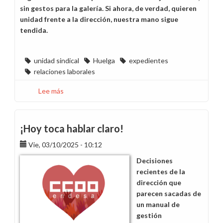
sin gestos para la galería. Si ahora, de verdad, quieren
unidad frente a la dirección, nuestra mano sigue
tendida.
unidad sindical
Huelga
expedientes
relaciones laborales
Lee más
sobre
Memoria,
coherencia
y
¡Hoy toca hablar claro!
unidad
Vie, 03/10/2025 - 10:12
sindical
Decisiones
recientes de la
dirección que
parecen sacadas de
un manual de
gestión