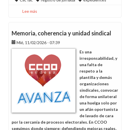
Lee más
sobre
Clic
Tac
ya
Memoria, coherencia y unidad sindical
permite
Mié, 11/02/2026 - 07:39
registrar
los
Es una
excesos
irresponsabilidad, y
de
una falta de
los
respeto a la
minutos
plantilla y demás
1
organizaciones
a
sindicales, convocar
10
de forma unilateral
como
una huelga solo por
tiempo
un afán oportunista
de
de lavado de cara
trabajo
por la cercanía de procesos electorales. En CCOO
efectivo
seguimos donde siempre: defendiendo mejoras reales,