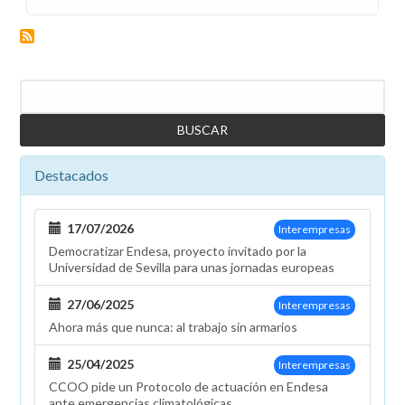
Pedimos
a
la
dirección
Buscar
que
mantenga
las
ayudas
Destacados
a
familiares
con
17/07/2026
Interempresas
discapacidad
Democratizar Endesa, proyecto invitado por la
después
Universidad de Sevilla para unas jornadas europeas
de
2020
27/06/2025
Interempresas
Ahora más que nunca: al trabajo sin armarios
25/04/2025
Interempresas
CCOO pide un Protocolo de actuación en Endesa
ante emergencias climatológicas