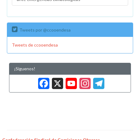
Tweets por @ccooendesa
Tweets de ccooendesa
¡Síguenos!
Facebook
X
YouTub
Insta
Tele
Confederación Sindical de Comisiones Obreras