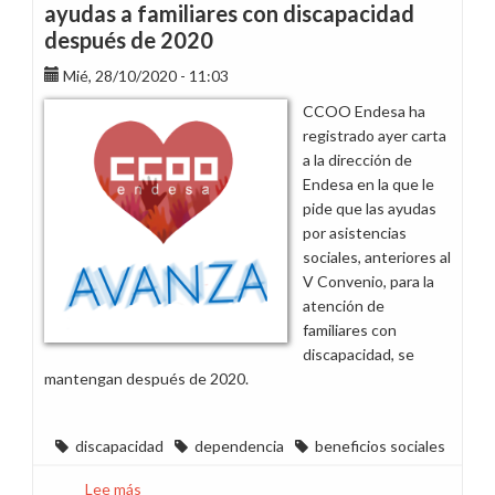
ayudas a familiares con discapacidad
después de 2020
Mié, 28/10/2020 - 11:03
CCOO Endesa ha
registrado ayer carta
a la dirección de
Endesa en la que le
pide que las ayudas
por asistencias
sociales, anteriores al
V Convenio, para la
atención de
familiares con
discapacidad, se
mantengan después de 2020.
discapacidad
dependencia
beneficios sociales
Lee más
sobre