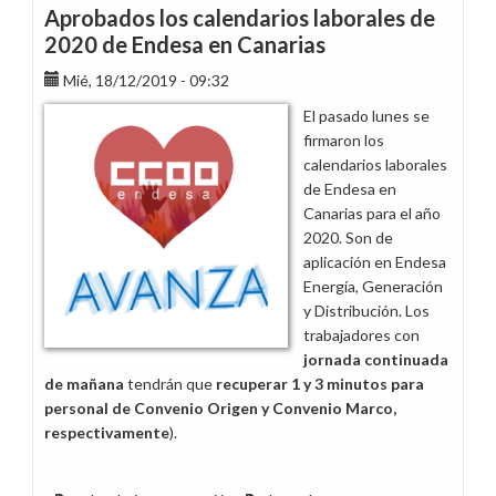
avanza
Aprobados los calendarios laborales de
en
2020 de Endesa en Canarias
la
Mié, 18/12/2019 - 09:32
implantación
de
El pasado lunes se
la
firmaron los
jornada
calendarios laborales
partida
de Endesa en
a
Canarias para el año
pesar
2020. Son de
de
aplicación en Endesa
la
Energía, Generación
oposición
y Distribución. Los
de
trabajadores con
la
jornada continuada
plantilla
de mañana
tendrán que
recuperar 1 y 3 minutos para
personal de Convenio Origen y Convenio Marco,
respectivamente
).