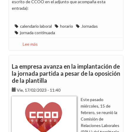
escrito de CCOO en el adjunto que acompaña esta
entrada):
calendario laboral
horario
Jornadas
jornada continuada
Lee más
sobre
Horarios
y
calendarios
La empresa avanza en la implantación de
laborales
la jornada partida a pesar de la oposición
de
de la plantilla
2024
en
Vie, 17/02/2023 - 11:40
Aragón
Este pasado
miércoles, 15 de
febrero, se reunió la
Comisión de
Relaciones Laborales
(RRLL) del
territorio