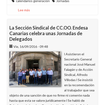
calendarios generación
Jornadas
Lee más
sobre
Aprobados
los
calendarios
La Sección Sindical de CC.OO. Endesa
laborales
Canarias celebra unas Jornadas de
de
Delegados
2020
de
Vie, 16/09/2016 - 09:48
Endesa
l
Asistieron el
en
Secretario General
Canarias
nacional José Manuel
Falagán y de Acción
Sindical, Alfredo
Villodas l Se insistió
en la recomendación
al trabajador que sea
objeto de una sanción de que no firme ni comente nada
hasta que esta se valore jurídicamente l Se habló de