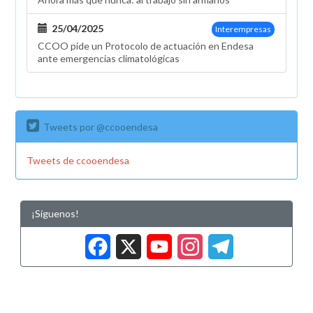
25/04/2025
Interempresas
CCOO pide un Protocolo de actuación en Endesa
ante emergencias climatológicas
Tweets por @ccooendesa
Tweets de ccooendesa
¡Síguenos!
Facebook
X
YouTub
Insta
Tele