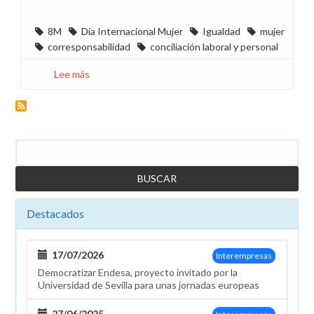
8M
Día Internacional Mujer
Igualdad
mujer
corresponsabilidad
conciliación laboral y personal
Lee más
sobre
¡Participa
en
la
encuesta
Buscar
sobre
conciliación
en
Endesa
por
Destacados
el
8M!
17/07/2026
Interempresas
Democratizar Endesa, proyecto invitado por la
Universidad de Sevilla para unas jornadas europeas
27/06/2025