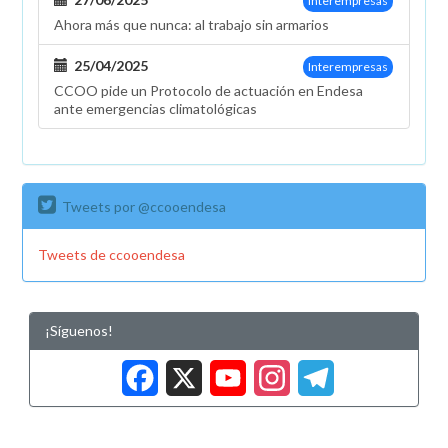
Interempresas
Ahora más que nunca: al trabajo sin armarios
25/04/2025
Interempresas
CCOO pide un Protocolo de actuación en Endesa
ante emergencias climatológicas
Tweets por @ccooendesa
Tweets de ccooendesa
¡Síguenos!
Facebook
X
YouTub
Insta
Tele