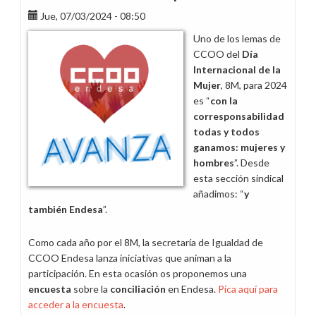
Jue, 07/03/2024 - 08:50
Uno de los lemas de
CCOO del
Día
Internacional de la
Mujer
, 8M, para 2024
es “
con la
corresponsabilidad
todas y todos
ganamos: mujeres y
hombres
”. Desde
esta sección sindical
añadimos: “
y
también Endesa
”.
Como cada año por el 8M, la secretaría de Igualdad de
CCOO Endesa lanza iniciativas que animan a la
participación. En esta ocasión os proponemos una
encuesta
sobre la
conciliación
en Endesa.
Pica aquí para
acceder a la encuesta
.