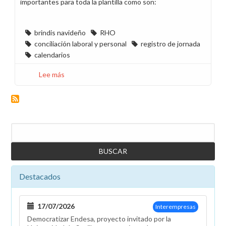
importantes para toda la plantilla como son:
brindis navideño
RHO
conciliación laboral y personal
registro de jornada
calendarios
Lee más
sobre
Hoy
CCOO
no
tiene
Buscar
nada
que
celebrar
Destacados
17/07/2026
Interempresas
Democratizar Endesa, proyecto invitado por la