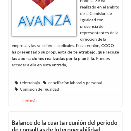
Endesa. Se ha
viernes
realizado en el ámbito
de la Comisión de
Igualdad con
presencia de
representantes de la
dirección de la
empresa y las secciones sindicales. En la reunión,
CCOO
ha presentado su propuesta de teletrabajo, que recoge
las aportaciones realizadas por la plantilla
. Puedes
acceder a ella en esta entrada,
teletrabajo
conciliación laboral y personal
Comisión de Igualdad
Lee más
sobre
CCOO
presenta
su
Balance de la cuarta reunión del período
propuesta
de consultas de Interoperabilidad