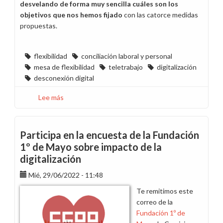
desvelando de forma muy sencilla cuáles son los
objetivos que nos hemos fijado
con las catorce medidas
propuestas.
flexibilidad
conciliación laboral y personal
mesa de flexibilidad
teletrabajo
digitalización
desconexión digital
Lee más
sobre
Hablemos
de
flexibilidad
Participa en la encuesta de la Fundación
en
1º de Mayo sobre impacto de la
teletrabajo
digitalización
(1):
objetivos
Mié, 29/06/2022 - 11:48
de
Te remitimos este
nuestras
correo de la
cinco
Fundación 1º de
primeras