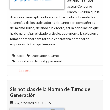
artículo 51.C. del
actual Convenio
Marco. Ocurría que la
dirección venía aplicando el citado artículo cubriendo las
ausencias de los trabajadores de turno con compañeros
del mismo turno, dejando sin efecto, así, la conciliación que
ha de garantizar el citado artículo, que orienta la solución a
formar personal para tal fin o contratar a personal de
empresas de trabajo temporal.
juicio
trabajador a turno
conciliación laboral y personal
Lee más
sobre
Victoria
Judicial
para
Sin noticias de la Norma de Turno de
las
Generación
sustituciones
Jue, 19/10/2017 - 15:36
de
los