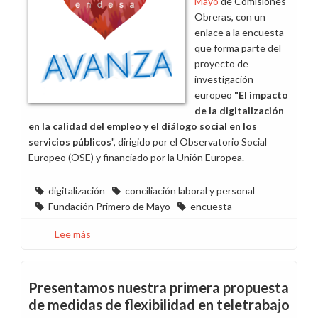
Mayo
de Comisiones
propuestas
Obreras, con un
enlace a la encuesta
que forma parte del
proyecto de
investigación
europeo
"El impacto
de la digitalización
en la calidad del empleo y el diálogo social en los
servicios públicos
", dirigido por el Observatorio Social
Europeo (OSE) y financiado por la Unión Europea.
digitalización
conciliación laboral y personal
Fundación Primero de Mayo
encuesta
Lee más
sobre
Participa
en
la
Presentamos nuestra primera propuesta
encuesta
de medidas de flexibilidad en teletrabajo
de