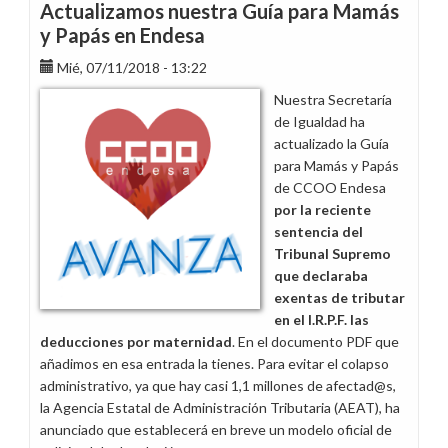
Guías
Actualizamos nuestra Guía para Mamás
de
y Papás en Endesa
Papás
Mié, 07/11/2018 - 13:22
y
Mamás
Nuestra Secretaría
y
de Igualdad ha
Conciliación
actualizado la Guía
de
para Mamás y Papás
Endesa
de CCOO Endesa
por la reciente
sentencia del
Tribunal Supremo
que declaraba
exentas de tributar
en el I.R.P.F. las
deducciones por maternidad
. En el documento PDF que
añadimos en esa entrada la tienes. Para evitar el colapso
administrativo, ya que hay casi 1,1 millones de afectad@s,
la Agencia Estatal de Administración Tributaria (AEAT), ha
anunciado que establecerá en breve un modelo oficial de