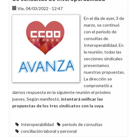
de
Vie, 04/03/2022 - 12:47
acuerdo
de
En el día de ayer, 3 de
teletrabajo
marzo, se continuó
con el periodo de
consultas de
Interoperabilidad. En
la reunión, todas las
secciones sindicales
presentamos
nuestras propuestas.
La dirección se
comprometió a
darnos respuesta en la siguiente reunión el próximo
jueves. Según manifestó,
intentará unificar las
propuestas de los tres sindicatos con la suya
.
Interoperabilidad
período de consultas
conciliación laboral y personal