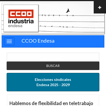
Pasar
al
contenido
principal
CCOO Endesa
Buscar
Elecciones sindicales
Endesa 2025 - 2029
Hablemos de flexibilidad en teletrabajo