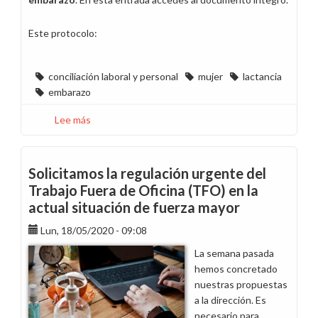
Este protocolo:
conciliación laboral y personal
mujer
lactancia
embarazo
Lee más
sobre
Actualización
del
protocolo
Solicitamos la regulación urgente del
de
Trabajo Fuera de Oficina (TFO) en la
Embarazo
actual situación de fuerza mayor
y
Lactancia
Lun, 18/05/2020 - 09:08
en
La semana pasada
Endesa
hemos concretado
nuestras propuestas
a la dirección. Es
necesario para