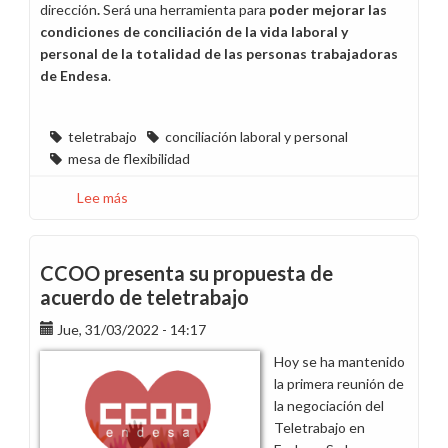
dirección
.
Será una herramienta para
poder mejorar las
condiciones de conciliación de la vida laboral y
personal de la totalidad de las personas trabajadoras
de Endesa
.
teletrabajo
conciliación laboral y personal
mesa de flexibilidad
Lee más
sobre
La
negociación
de
CCOO presenta su propuesta de
la
acuerdo de teletrabajo
flexibilidad
Jue, 31/03/2022 - 14:17
en
el
Hoy se ha mantenido
teletrabajo
la primera reunión de
comienza
la negociación del
este
Teletrabajo en
próximo