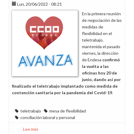
Lun, 20/06/2022 - 08:21
la
Fundación
En la primera reunión
1º
de negociación de las
de
medidas de
Mayo
flexibilidad en el
sobre
teletrabajo,
impacto
mantenida el pasado
de
viernes, la dirección
la
de Endesa
confirmó
digitalización
la vuelta a las
oficinas hoy 20 de
junio,
dando así por
finalizado el teletrabajo implantado como medida de
contención sanitaria por la pandemia del Covid-19
.
teletrabajo
mesa de flexibilidad
conciliación laboral y personal
Lee más
sobre