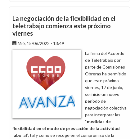
Presentamos
nuestra
primera
La negociación de la flexibilidad en el
propuesta
teletrabajo comienza este próximo
de
viernes
medidas
de
Mié, 15/06/2022 - 13:49
flexibilidad
La firma del Acuerdo
en
de Teletrabajo por
teletrabajo
parte de Comisiones
Obreras ha permitido
que este próximo
viernes, 17 de junio,
se inicie un nuevo
período de
negociación colectiva
para incorporar las
“
medidas de
flexibilidad en el modo de prestación de la actividad
laboral
”, tal y como se recoge en el compromiso de la