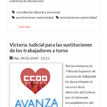
solicitud de devolución.
conciliación laboral y personal
prestaciones maternidad
prestaciones paternidad
Lee más
sobre
Actualizamos
nuestra
Guía
Victoria Judicial para las sustituciones
para
de los trabajadores a turno
Mamás
Mar, 09/01/2018 - 13:15
y
Papás
Recientemente el
en
Tribunal Superior de
Endesa
Justicia de Valladolid
ha desestimado el
recurso de la
dirección de Endesa
por el reiterado
incumplimiento del