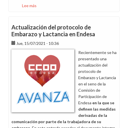
Lee más
sobre
Balance
de
la
Actualización del protocolo de
cuarta
Embarazo y Lactancia en Endesa
reunión
Jue, 15/07/2021 - 10:36
del
período
Recientemente se ha
de
presentado una
consultas
actualización del
de
protocolo de
Interoperabilidad
Embarazo y Lactancia
en el seno de la
Comisión de
Participación de
Endesa
en la que se
definen las medidas
derivadas de la
comunicación por parte de la trabajadora de su
embarazo
. En esta entrada accedes al documento íntegro.