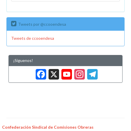
Tweets por @ccooendesa
Tweets de ccooendesa
¡Síguenos!
Facebook
X
YouTub
Insta
Tele
Confederación Sindical de Comisiones Obreras