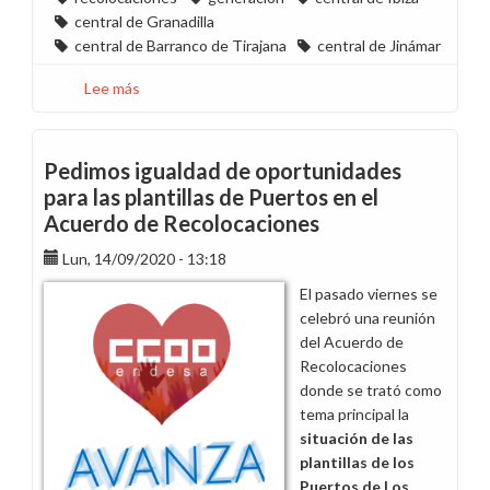
central de Granadilla
central de Barranco de Tirajana
central de Jinámar
Lee más
sobre
Nueva
organización
de
Pedimos igualdad de oportunidades
centrales
para las plantillas de Puertos en el
de
Acuerdo de Recolocaciones
Tenerife,
Gran
Lun, 14/09/2020 - 13:18
Canaria
El pasado viernes se
e
celebró una reunión
Ibiza
del Acuerdo de
Recolocaciones
donde se trató como
tema principal la
situación de las
plantillas de los
Puertos de Los