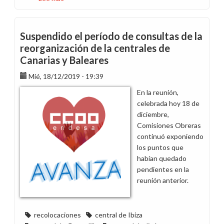
Sobre
recolocaciones
y
Suspendido el período de consultas de la
salidas
reorganización de la centrales de
en
Canarias y Baleares
Generación
Mié, 18/12/2019 - 19:39
En la reunión,
celebrada hoy 18 de
diciembre,
Comisiones Obreras
continuó exponiendo
los puntos que
habían quedado
pendientes en la
reunión anterior.
recolocaciones
central de Ibiza