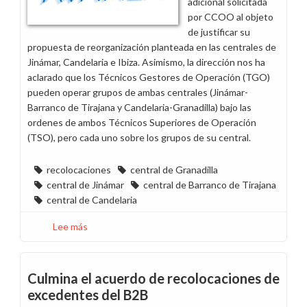
adicional solicitada
por CCOO al objeto
de justificar su
propuesta de reorganización planteada en las centrales de
Jinámar, Candelaria e Ibiza. Asimismo, la dirección nos ha
aclarado que los Técnicos Gestores de Operación (TGO)
pueden operar grupos de ambas centrales (Jinámar-
Barranco de Tirajana y Candelaria-Granadilla) bajo las
ordenes de ambos Técnicos Superiores de Operación
(TSO), pero cada uno sobre los grupos de su central.
recolocaciones
central de Granadilla
central de Jinámar
central de Barranco de Tirajana
central de Candelaria
Lee más
sobre
Segunda
reunión
del
Culmina el acuerdo de recolocaciones de
período
excedentes del B2B
de