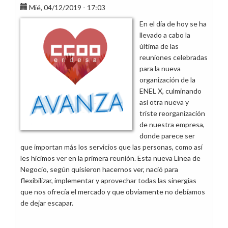
Mié, 04/12/2019 - 17:03
consultas
reorganización
En el día de hoy se ha
centrales
llevado a cabo la
Canarias
última de las
y
reuniones celebradas
Baleares
para la nueva
organización de la
ENEL X, culminando
así otra nueva y
triste reorganización
de nuestra empresa,
donde parece ser
que importan más los servicios que las personas, como así
les hicimos ver en la primera reunión. Esta nueva Línea de
Negocio, según quisieron hacernos ver, nació para
flexibilizar, implementar y aprovechar todas las sinergias
que nos ofrecía el mercado y que obviamente no debíamos
de dejar escapar.