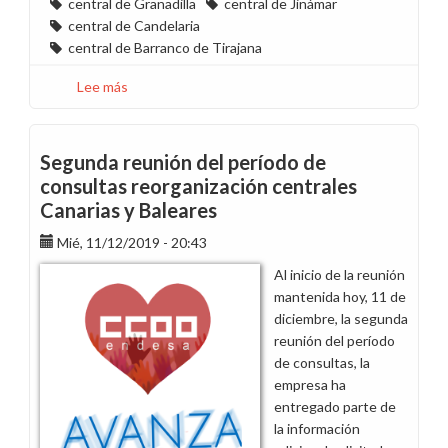
central de Granadilla
central de Jinámar
central de Candelaria
central de Barranco de Tirajana
Lee más
sobre
Suspendido
el
período
Segunda reunión del período de
de
consultas reorganización centrales
consultas
Canarias y Baleares
de
la
Mié, 11/12/2019 - 20:43
reorganización
Al inicio de la reunión
de
mantenida hoy, 11 de
la
diciembre, la segunda
centrales
reunión del período
de
de consultas, la
Canarias
empresa ha
y
entregado parte de
Baleares
la información