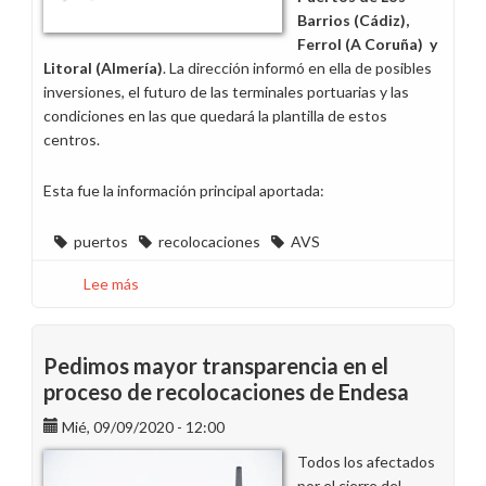
Barrios (Cádiz),
Ferrol (A Coruña) y
Litoral (Almería)
. La dirección informó en ella de posibles
inversiones, el futuro de las terminales portuarias y las
condiciones en las que quedará la plantilla de estos
centros.
Esta fue la información principal aportada:
puertos
recolocaciones
AVS
Lee más
sobre
Pedimos
igualdad
de
Pedimos mayor transparencia en el
oportunidades
proceso de recolocaciones de Endesa
para
Mié, 09/09/2020 - 12:00
las
plantillas
Todos los afectados
de
por el cierre del