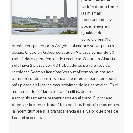
Puertos
carbón deben tener
en
las mismas
el
oportunidades y
Acuerdo
poder elegir en
de
igualdad de
Recolocaciones
condiciones. No
puede ser que en todo Aragón solamente se saquen tres
plazas. O que en Galicia se saquen 9 plazas teniendo 80
trabajadores pendientes de recolocar. O que en Almería
solo haya 2 plazas con 40 trabajadores pendientes de
recolocar. Seamos imaginativos y realicemos un estudio
pormenorizado en otras líneas de negocio para conseguir
más plazas en lugares más próximos de las centrales. Es el
momento de cuidar de estas familias, de ser
escrupulosamente respetuosos en el trato. El proceso
debe ser lo menos traumático posible. Reduciremos mucho
la incertidumbre si la transparencia es el valor que preside
todo el proceso.