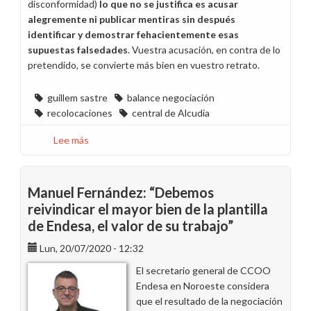
disconformidad)
lo que no se justifica es acusar
alegremente ni publicar mentiras sin después
identificar y demostrar fehacientemente esas
supuestas falsedades
. Vuestra acusación, en contra de lo
pretendido, se convierte más bien en vuestro retrato.
guillem sastre
balance negociación
recolocaciones
central de Alcudia
Lee más
sobre
La
calidad
humana
Manuel Fernández: “Debemos
de
reivindicar el mayor bien de la plantilla
Guillem
de Endesa, el valor de su trabajo”
Sastre
vs.
Lun, 20/07/2020 - 12:32
un
El secretario general de CCOO
selfie
Endesa en Noroeste considera
posvacacional
que el resultado de la negociación