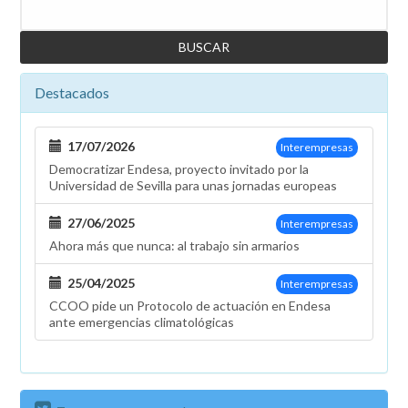
Buscar
centrales
de
Jinámar
(Gran
Destacados
Canaria),
Candelaria
(Tenerife)
17/07/2026
Interempresas
e
Democratizar Endesa, proyecto invitado por la
Ibiza
Universidad de Sevilla para unas jornadas europeas
27/06/2025
Interempresas
Ahora más que nunca: al trabajo sin armarios
25/04/2025
Interempresas
CCOO pide un Protocolo de actuación en Endesa
ante emergencias climatológicas