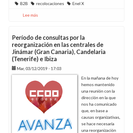
B2B
recolocaciones
Enel X
Lee más
sobre
Culmina
el
acuerdo
Período de consultas por la
de
reorganización en las centrales de
recolocaciones
Jinámar (Gran Canaria), Candelaria
de
(Tenerife) e Ibiza
excedentes
del
Mar, 03/12/2019 - 17:03
B2B
En la mañana de hoy
hemos mantenido
una reunión con la
dirección en la que
nos ha comunicado
que, en base a
causas organizativas,
se hace necesaria
una reorganización