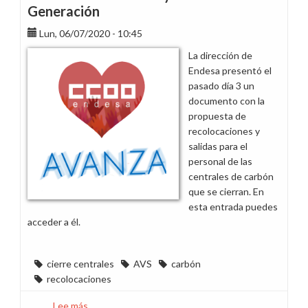
CCOO
Generación
en
Lun, 06/07/2020 - 10:45
la
reunión
La dirección de
de
Endesa presentó el
hoy
pasado día 3 un
sobre
documento con la
el
propuesta de
plan
recolocaciones y
de
salidas para el
recolocaciones
personal de las
de
centrales de carbón
las
que se cierran. En
centrales
esta entrada puedes
de
acceder a él.
carbón
cierre centrales
AVS
carbón
recolocaciones
Lee más
sobre