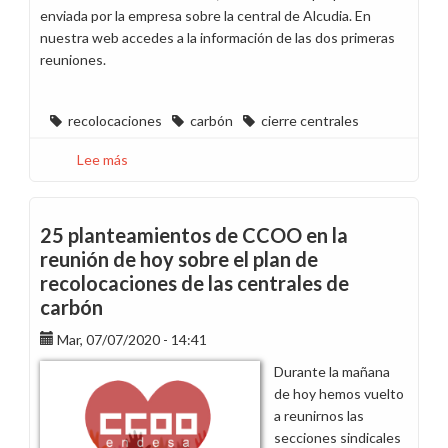
enviada por la empresa sobre la central de Alcudia. En
nuestra web accedes a la información de las dos primeras
reuniones.
recolocaciones
carbón
cierre centrales
Lee más
sobre
Acuerdo
final
del
25 planteamientos de CCOO en la
Plan
reunión de hoy sobre el plan de
de
recolocaciones de las centrales de
Recolocaciones
carbón
de
las
Mar, 07/07/2020 - 14:41
centrales
Durante la mañana
de
de hoy hemos vuelto
carbón
a reunirnos las
y
secciones sindicales
actas