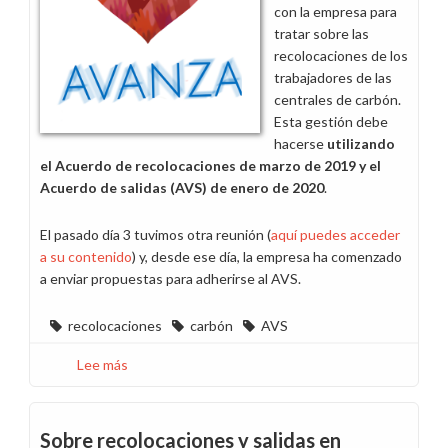
con la empresa para
correspondientes
tratar sobre las
recolocaciones de los
trabajadores de las
centrales de carbón.
Esta gestión debe
hacerse
utilizando
el Acuerdo de recolocaciones de marzo de 2019 y el
Acuerdo de salidas (AVS) de enero de 2020
.
El pasado día 3 tuvimos otra reunión (
aquí puedes acceder
a su contenido
) y, desde ese día, la empresa ha comenzado
a enviar propuestas para adherirse al AVS.
recolocaciones
carbón
AVS
Lee más
sobre
25
planteamientos
de
Sobre recolocaciones y salidas en