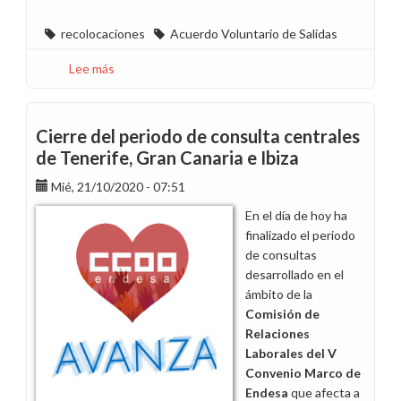
recolocaciones
Acuerdo Voluntario de Salidas
Lee más
sobre
La
dirección
de
Cierre del periodo de consulta centrales
Endesa
de Tenerife, Gran Canaria e Ibiza
hostiliza
Mié, 21/10/2020 - 07:51
a
la
En el día de hoy ha
plantilla
finalizado el periodo
de
de consultas
mayor
desarrollado en el
edad
ámbito de la
en
Comisión de
las
Relaciones
recolocaciones
Laborales del V
en
Convenio Marco de
la
Endesa
que afecta a