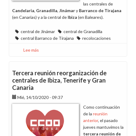
zona
las centrales de
Norte
Candelaria
,
Granadilla
,
Jinámar
y
Barranco de Tirajana
(en Canarias) y a la central de
Ibiza
(en Baleares).
central de Jinámar
central de Granadilla
central Barranco de Tirajana
recolocaciones
Lee más
sobre
Cierre
del
periodo
Tercera reunión reorganización de
de
centrales de Ibiza, Tenerife y Gran
consulta
Canaria
centrales
de
Mié, 14/10/2020 - 09:37
Tenerife,
Como continuación
Gran
de la
reunión
Canaria
anterior
, el pasado
e
jueves mantuvimos la
Ibiza
tercera reunión de