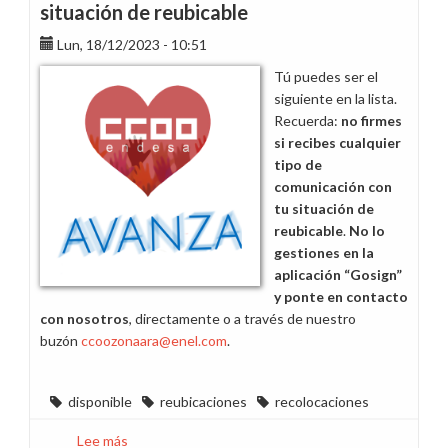
situación de reubicable
Lun, 18/12/2023 - 10:51
Tú puedes ser el
siguiente en la lista.
Recuerda:
no firmes
si recibes cualquier
tipo de
comunicación con
tu situación de
reubicable
.
No lo
gestiones en la
aplicación “Gosign”
y ponte en contacto
con nosotros
, directamente o a través de nuestro
buzón
ccoozonaara@enel.com
.
disponible
reubicaciones
recolocaciones
Lee más
sobre