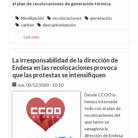
el plan de recolocaciones de generación térmica
.
Movilización
recolocaciones
generación
carbón
descarbonización
Lee más
sobre
Convocatoria
de
paro
La irresponsabilidad de la dirección de
de
Endesa en las recolocaciones provoca
5
que las protestas se intensifiquen
minutos
el
Jue, 03/12/2020 - 10:10
15
Desde CCOO lo
de
hemos intentado
diciembre
todo con el plan de
en
recolocaciones del
toda
que tanto se
Endesa
vanagloria la
por
dirección de Endesa