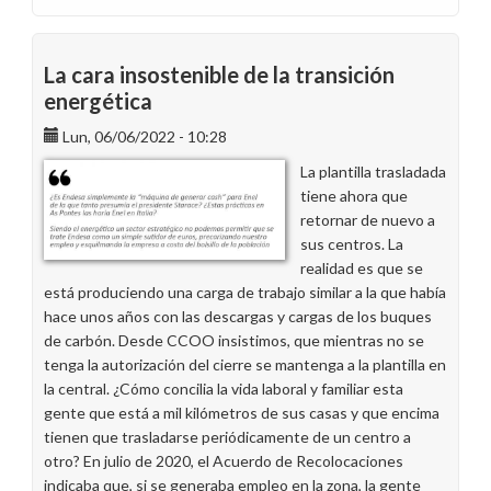
No
firmes
comunicaciones
La cara insostenible de la transición
con
energética
tu
Lun, 06/06/2022 - 10:28
situación
de
La plantilla trasladada
reubicable
tiene ahora que
retornar de nuevo a
sus centros. La
realidad es que se
está produciendo una carga de trabajo similar a la que había
hace unos años con las descargas y cargas de los buques
de carbón. Desde CCOO insistimos, que mientras no se
tenga la autorización del cierre se mantenga a la plantilla en
la central. ¿Cómo concilia la vida laboral y familiar esta
gente que está a mil kilómetros de sus casas y que encima
tienen que trasladarse periódicamente de un centro a
otro? En julio de 2020, el Acuerdo de Recolocaciones
indicaba que, si se generaba empleo en la zona, la gente