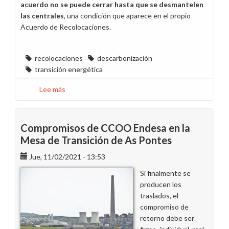
acuerdo no se puede cerrar hasta que se desmantelen
Madrid
las centrales
, una condición que aparece en el propio
Acuerdo de Recolocaciones.
recolocaciones
descarbonización
transición energética
Lee más
sobre
CCOO,
en
contra
Compromisos de CCOO Endesa en la
de
Mesa de Transición de As Pontes
dar
Jue, 11/02/2021 - 13:53
por
cerrado
Si finalmente se
el
producen los
proceso
traslados, el
de
compromiso de
recolocaciones
retorno debe ser