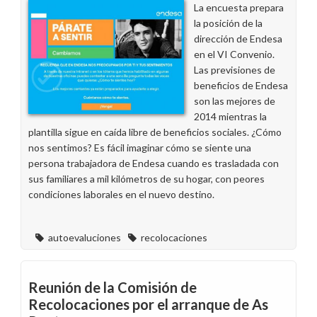
del
La encuesta prepara
Acuerdo
la posición de la
de
dirección de Endesa
Recolocaciones
en el VI Convenio.
de
Las previsiones de
Excedentes
beneficios de Endesa
de
son las mejores de
Generación
2014 mientras la
Térmica
plantilla sigue en caída libre de beneficios sociales. ¿Cómo
nos sentimos? Es fácil imaginar cómo se siente una
persona trabajadora de Endesa cuando es trasladada con
sus familiares a mil kilómetros de su hogar, con peores
condiciones laborales en el nuevo destino.
autoevaluciones
recolocaciones
Reunión de la Comisión de
Recolocaciones por el arranque de As