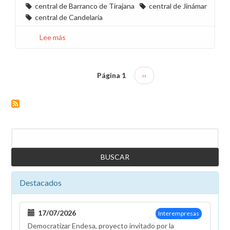
central de Barranco de Tirajana
central de Jinámar
central de Candelaria
Lee más
sobre
Segunda
reunión
reorganización
Página 1
Siguiente
››
Paginación
de
página
centrales
de
Ibiza,
Tenerife
Buscar
y
Gran
Canaria
Destacados
17/07/2026
Interempresas
Democratizar Endesa, proyecto invitado por la