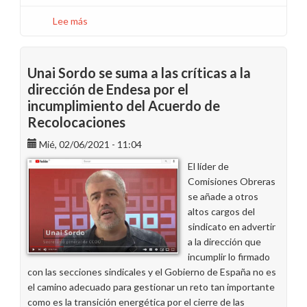
Lee más
sobre
Reunión
de
la
Unai Sordo se suma a las críticas a la
Comisión
dirección de Endesa por el
de
incumplimiento del Acuerdo de
Recolocaciones
Recolocaciones
por
el
Mié, 02/06/2021 - 11:04
arranque
El líder de
de
Comisiones Obreras
As
se añade a otros
Pontes
altos cargos del
sindicato en advertir
a la dirección que
incumplir lo firmado
con las secciones sindicales y el Gobierno de España no es
el camino adecuado para gestionar un reto tan importante
como es la transición energética por el cierre de las