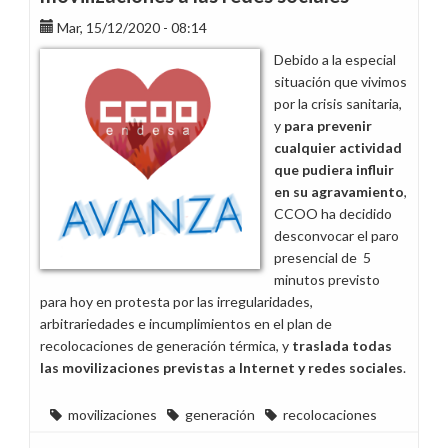
mañana
jueves
Mar, 15/12/2020 - 08:14
de
Debido a la especial
10
situación que vivimos
a
por la crisis sanitaria,
12
y
para prevenir
horas
cualquier actividad
por
que pudiera influir
el
en su agravamiento
,
incumplimiento
CCOO ha decidido
del
desconvocar el paro
acuerdo
presencial de 5
de
minutos previsto
recolocaciones
para hoy en protesta por las irregularidades,
arbitrariedades e incumplimientos en el plan de
recolocaciones de generación térmica, y
traslada todas
las movilizaciones previstas a Internet y redes sociales
.
movilizaciones
generación
recolocaciones