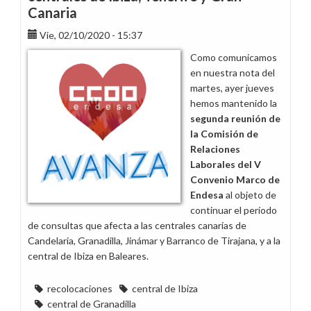
centrales
Canaria
de
Ibiza,
Vie, 02/10/2020 - 15:37
Tenerife
Como comunicamos
y
en nuestra nota del
Gran
martes, ayer jueves
Canaria
hemos mantenido la
segunda reunión de
la Comisión de
Relaciones
Laborales del V
Convenio Marco de
Endesa
al objeto de
continuar el período
de consultas que afecta a las centrales canarias de
Candelaria, Granadilla, Jinámar y Barranco de Tirajana, y a la
central de Ibiza en Baleares.
recolocaciones
central de Ibiza
central de Granadilla