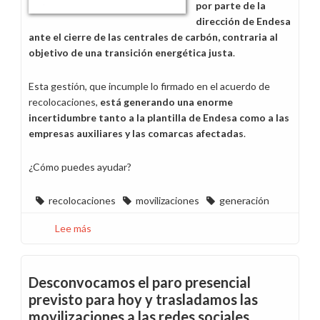
por parte de la
dirección de Endesa
ante el cierre de las centrales de carbón, contraria al
objetivo de una transición energética justa
.
Esta gestión, que incumple lo firmado en el acuerdo de
recolocaciones,
está generando una enorme
incertidumbre tanto a la plantilla de Endesa como a las
empresas auxiliares y las comarcas afectadas
.
¿Cómo puedes ayudar?
recolocaciones
movilizaciones
generación
Lee más
sobre
Convocatoria
de
movilización
Desconvocamos el paro presencial
en
previsto para hoy y trasladamos las
redes
movilizaciones a las redes sociales