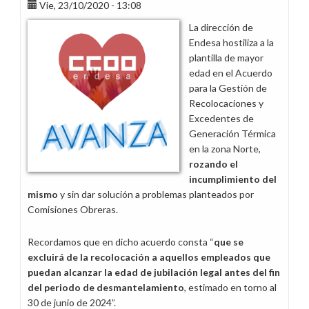
el
Vie, 23/10/2020 - 13:08
proceso
La dirección de
de
Endesa hostiliza a la
recolocaciones
plantilla de mayor
en
edad en el Acuerdo
Generación
para la Gestión de
Recolocaciones y
Excedentes de
Generación Térmica
en la zona Norte,
rozando el
incumplimiento del
mismo
y sin dar solución a problemas planteados por
Comisiones Obreras.
Recordamos que en dicho acuerdo consta “
que se
excluirá de la recolocación a aquellos empleados que
puedan alcanzar la edad de jubilación legal antes del fin
del periodo de desmantelamiento
, estimado en torno al
30 de junio de 2024”.