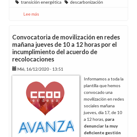
transición energética
descarbonización
Lee más
sobre
Éxito
en
la
Convocatoria de movilización en redes
movilización
mañana jueves de 10 a 12 horas por el
de
incumplimiento del acuerdo de
ayer
recolocaciones
en
redes
Mié, 16/12/2020 - 13:51
por
Informamos a toda la
el
plantilla que hemos
incumplimiento
convocado una
del
movilización en redes
Acuerdo
sociales mañana
de
jueves, día 17, de 10
Recolocaciones
a 12 horas,
para
denunciar la muy
deficiente gestión