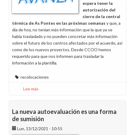
espera tener la
autorización del
cierre de la central
térmica de As Pontes en las próximas semanas
y que, a
día de hoy, no tenían más información que la que ya se
había trasladado y no pueden concretar más información
sobre el futuro de los centros afectados por el acuerdo, así
como de los nuevos proyectos. Desde CCOO hemos
requerido para que nos informen para trasladar la
información a la plantilla.
recolocaciones
Lee más
sobre
Reunión
de
la
La nueva autoevaluación es una forma
Comisión
de sumisión
de
Lun, 13/12/2021 - 10:55
Seguimiento