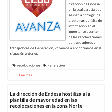
provoca
dirección de Endesa,
que
en la cual parecía que
las
se iban a corregir los
protestas
problemas de falta de
se
información en el
intensifiquen
importante asunto
de las recolocaciones
de trabajadores y
trabajadoras de Generación, volvemos a encontramos en la
situación anterior.
recolocaciones
generación
Lee más
sobre
Gravemente
preocupados
por
La dirección de Endesa hostiliza a la
la
plantilla de mayor edad en las
desinformación
recolocaciones en la zona Norte
en