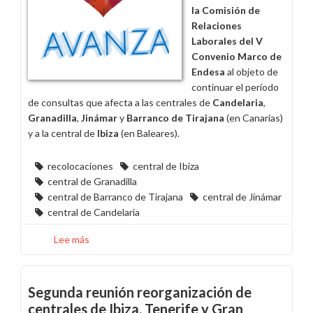
la Comisión de
Relaciones
Laborales del V
Convenio Marco de
Endesa
al objeto de
continuar el período
de consultas que afecta a las centrales de
Candelaria
,
Granadilla
,
Jinámar
y
Barranco de Tirajana
(en Canarias)
y a la central de
Ibiza
(en Baleares).
recolocaciones
central de Ibiza
central de Granadilla
central de Barranco de Tirajana
central de Jinámar
central de Candelaria
Lee más
sobre
Tercera
reunión
reorganización
Segunda reunión reorganización de
de
centrales de Ibiza, Tenerife y Gran