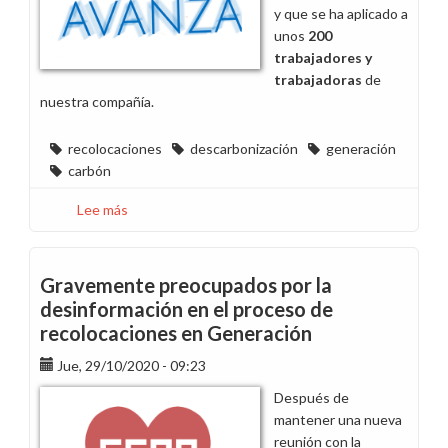
el
y que se ha aplicado a
incumplimiento
unos
200
del
trabajadores y
Acuerdo
trabajadoras
de
de
nuestra compañía.
Recolocaciones
recolocaciones
descarbonización
generación
carbón
Lee más
sobre
La
irresponsabilidad
de
Gravemente preocupados por la
la
desinformación en el proceso de
dirección
recolocaciones en Generación
de
Endesa
Jue, 29/10/2020 - 09:23
en
Después de
las
mantener una nueva
recolocaciones
reunión con la