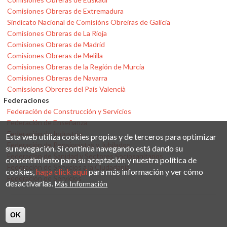
Comisiones Obreras de Extremadura
Sindicato Nacional de Comisións Obreiras de Galicia
Comisiones Obreras de La Rioja
Comisiones Obreras de Madrid
Comisiones Obreras de Melilla
Comisiones Obreras de la Región de Murcia
Comisiones Obreras de Navarra
Comissions Obreres del País Valencià
Federaciones
Federación de Construcción y Servicios
Federación de Enseñanza
Federación de Industria
Esta web utiliza cookies propias y de terceros para optimizar
Federación de Pensionistas y Jubilados
su navegación. Si continúa navegando está dando su
Federación de Sanidad y Sectores Sociosanitarios
consentimiento para su aceptación y nuestra política de
Federación de Servicios a la Ciudadanía
cookies,
haga click aqui
para más información y ver cómo
Federación de Servicios
desactivarlas.
Más Información
OK