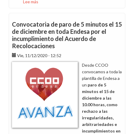
Lee más
sobre
Desconvocamos
el
paro
Convocatoria de paro de 5 minutos el 15
presencial
de diciembre en toda Endesa por el
previsto
incumplimiento del Acuerdo de
para
Recolocaciones
hoy
y
Vie, 11/12/2020 - 12:52
trasladamos
Desde CCOO
las
convocamos a toda la
movilizaciones
plantilla de Endesa a
a
un
paro de 5
las
minutos el 15 de
redes
diciembre a las
sociales
10.00 horas, como
rechazo a las
irregularidades,
arbitrariedades e
incumplimientos en