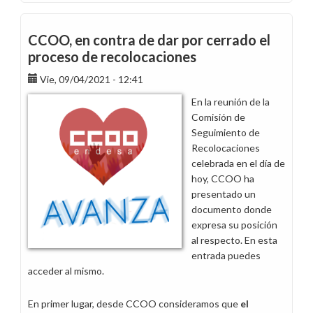
CCOO
expresa
hoy
CCOO, en contra de dar por cerrado el
su
proceso de recolocaciones
rechazo
Vie, 09/04/2021 - 12:41
a
las
En la reunión de la
políticas
Comisión de
de
Seguimiento de
la
Recolocaciones
dirección
celebrada en el día de
con
hoy, CCOO ha
una
presentado un
concentración
documento donde
frente
expresa su posición
a
al respecto. En esta
la
entrada puedes
sede
acceder al mismo.
de
Endesa
En primer lugar, desde CCOO consideramos que
el
en