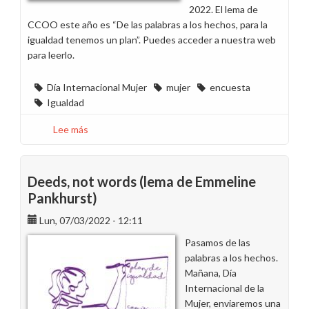
2022. El lema de
CCOO este año es “De las palabras a los hechos, para la
igualdad tenemos un plan”. Puedes acceder a nuestra web
para leerlo.
Día Internacional Mujer
mujer
encuesta
Igualdad
Lee más
sobre
¡Participa
en
la
Deeds, not words (lema de Emmeline
encuesta
Pankhurst)
sobre
Lun, 07/03/2022 - 12:11
la
mujer
Pasamos de las
en
palabras a los hechos.
Endesa
Mañana, Día
con
Internacional de la
motivo
Mujer, enviaremos una