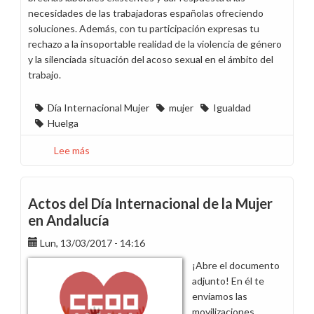
necesidades de las trabajadoras españolas ofreciendo
soluciones. Además, con tu participación expresas tu
rechazo a la insoportable realidad de la violencia de género
y la silenciada situación del acoso sexual en el ámbito del
trabajo.
Día Internacional Mujer
mujer
Igualdad
Huelga
Lee más
sobre
Mañana
es
8
Actos del Día Internacional de la Mujer
de
en Andalucía
marzo:
Lun, 13/03/2017 - 14:16
Apoya
a
¡Abre el documento
las
adjunto! En él te
mujeres
enviamos las
en
movilizaciones