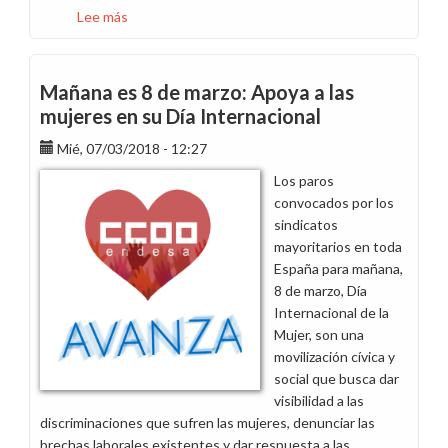
Lee más
sobre
Agradecimiento
por
el
Mañana es 8 de marzo: Apoya a las
éxito
mujeres en su Día Internacional
del
Mié, 07/03/2018 - 12:27
Día
Internacional
Los paros
de
convocados por los
la
sindicatos
Mujer
mayoritarios en toda
y
España para mañana,
el
8 de marzo, Día
convenio
Internacional de la
como
Mujer, son una
nuevo
movilización cívica y
reto
social que busca dar
visibilidad a las
discriminaciones que sufren las mujeres, denunciar las
brechas laborales existentes y dar respuesta a las