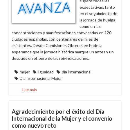
superó todas las
expectativas, tanto
en el seguimiento de
la jornada de huelga
como en las
concentraciones y manifestaciones convocadas en 120
ciudades españolas, con centenares de miles de
asistentes. Desde Comisiones Obreras en Endesa
esperamos que la jornada histórica marque un antes y un
después en el logro de las reivindicaciones.
mujer
Igualdad
día internacional
Día Internacional Mujer
Lee más
sobre
Algunas
fotos
de
Agradecimiento por el éxito del Día
las
Internacional de la Mujer y el convenio
convocatorias
como nuevo reto
en