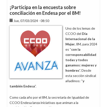
la
¡Participa en la encuesta sobre
encuesta
conciliación en Endesa por el 8M!
sobre
Jue, 07/03/2024 - 08:50
la
primera
Uno de los lemas de
mujer
CCOO del
Día
por
Internacional de la
el
Mujer
, 8M, para 2024
8M!
es “
con la
corresponsabilidad
todas y todos
ganamos: mujeres y
hombres
”. Desde
esta sección sindical
añadimos: “
y
también Endesa
”.
Como cada año por el 8M, la secretaría de Igualdad de
CCOO Endesa lanza iniciativas que animan a la