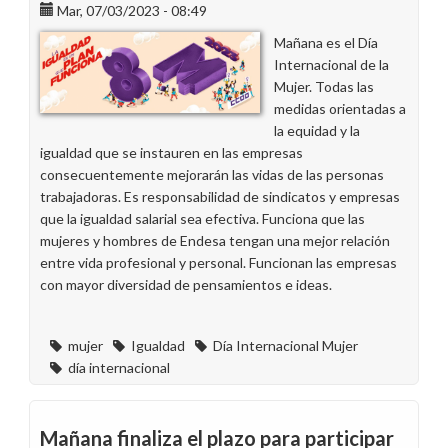
Mar, 07/03/2023 - 08:49
sobre
la
Mañana es el Día
igualdad
Internacional de la
en
Mujer. Todas las
Endesa
medidas orientadas a
con
la equidad y la
motivo
igualdad que se instauren en las empresas
del
consecuentemente mejorarán las vidas de las personas
8
trabajadoras. Es responsabilidad de sindicatos y empresas
de
que la igualdad salarial sea efectiva. Funciona que las
Marzo!
mujeres y hombres de Endesa tengan una mejor relación
entre vida profesional y personal. Funcionan las empresas
con mayor diversidad de pensamientos e ideas.
mujer
Igualdad
Día Internacional Mujer
día internacional
Mañana finaliza el plazo para participar