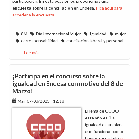
participación. En esta ocasión os proponemos una
encuesta
sobre la
conciliación
en Endesa.
Pica aquí para
acceder a la encuesta
.
8M
Día Internacional Mujer
Igualdad
mujer
corresponsabilidad
conciliación laboral y personal
Lee más
sobre
¡Participa
en
la
¡Participa en el concurso sobre la
encuesta
igualdad en Endesa con motivo del 8 de
sobre
Marzo!
conciliación
en
Mar, 07/03/2023 - 12:18
Endesa
El lema de CCOO
por
este año es “La
el
igualdad es un plan
8M!
que funciona”, como
hemos recordado
en