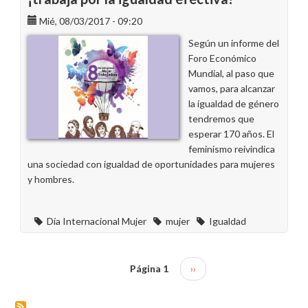
de
Mié, 08/03/2017 - 09:20
la
Mujer
Según un informe del
en
Foro Económico
Andalucía
Mundial, al paso que
vamos, para alcanzar
la igualdad de género
tendremos que
esperar 170 años. El
feminismo reivindica
una sociedad con igualdad de oportunidades para mujeres
y hombres.
Día Internacional Mujer
mujer
Igualdad
Página 1
Siguiente
››
Paginación
página