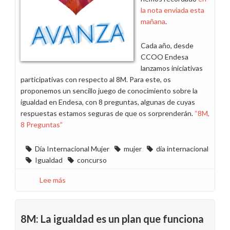
la nota enviada esta
mañana
.
Cada año, desde
CCOO Endesa
lanzamos iniciativas
participativas con respecto al 8M. Para este, os
proponemos un sencillo juego de conocimiento sobre la
igualdad en Endesa, con 8 preguntas, algunas de cuyas
respuestas estamos seguras de que os sorprenderán.
“8M,
8 Preguntas”
Día Internacional Mujer
mujer
día internacional
Igualdad
concurso
Lee más
sobre
¡Participa
en
el
8M: La igualdad es un plan que funciona
concurso