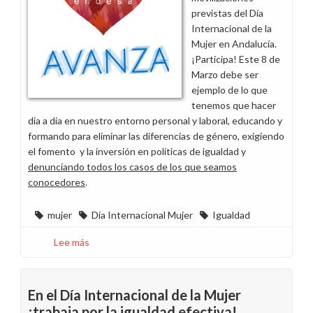
su
previstas del Día
Día
Internacional de la
Internacional
Mujer en Andalucía.
¡Participa! Este 8 de
Marzo debe ser
ejemplo de lo que
tenemos que hacer
día a día en nuestro entorno personal y laboral, educando y
formando para eliminar las diferencias de género, exigiendo
el fomento y la inversión en políticas de igualdad y
denunciando todos los casos de los que seamos
conocedores
.
mujer
Día Internacional Mujer
Igualdad
Lee más
sobre
Actos
del
Día
En el Día Internacional de la Mujer
Internacional
¡trabaja por la igualdad efectiva!