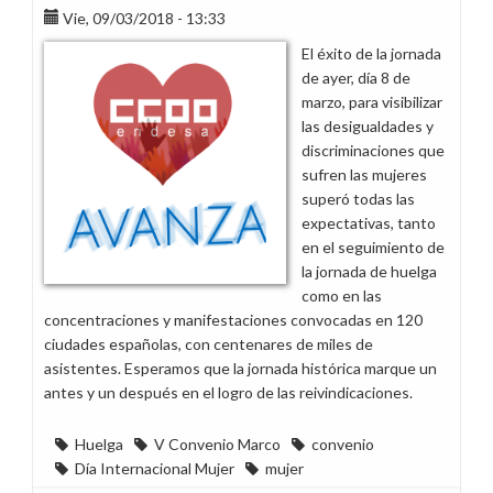
Endesa
Vie, 09/03/2018 - 13:33
por
El éxito de la jornada
el
de ayer, día 8 de
pasado
marzo, para visibilizar
Día
las desigualdades y
Internacional
discriminaciones que
de
sufren las mujeres
la
superó todas las
Mujer
expectativas, tanto
en el seguimiento de
la jornada de huelga
como en las
concentraciones y manifestaciones convocadas en 120
ciudades españolas, con centenares de miles de
asistentes. Esperamos que la jornada histórica marque un
antes y un después en el logro de las reivindicaciones.
Huelga
V Convenio Marco
convenio
Día Internacional Mujer
mujer