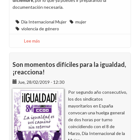
diciembre,
por lo que ya puedes ir preparando la
documentación necesaria.
Día Internacional Mujer
mujer
violencia de género
Lee más
sobre
Prepara
ya
tu
Son momentos difíciles para la igualdad,
documentación
¡reacciona!
para
Jue, 28/02/2019 - 12:30
la
próxima
Por segundo año consecutivo,
reunión
los dos sindicatos
del
mayoritarios en España
Comité
convocan una huelga general
de
de dos horas por turno
Atenciones
coincidiendo con el 8 de
Sociales
Marzo, Día Internacional de la
de