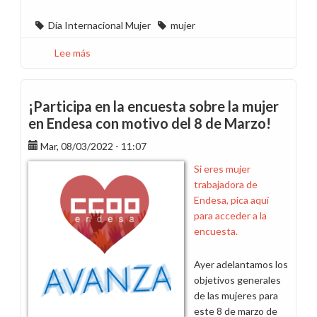
Día Internacional Mujer
mujer
Lee más
sobre
Mañana
finaliza
el
¡Participa en la encuesta sobre la mujer
plazo
en Endesa con motivo del 8 de Marzo!
para
Mar, 08/03/2022 - 11:07
participar
en
Si eres mujer
la
trabajadora de
encuesta
Endesa, pica aquí
sobre
para acceder a la
la
encuesta.
mujer
en
Ayer adelantamos los
Endesa
objetivos generales
de las mujeres para
este 8 de marzo de