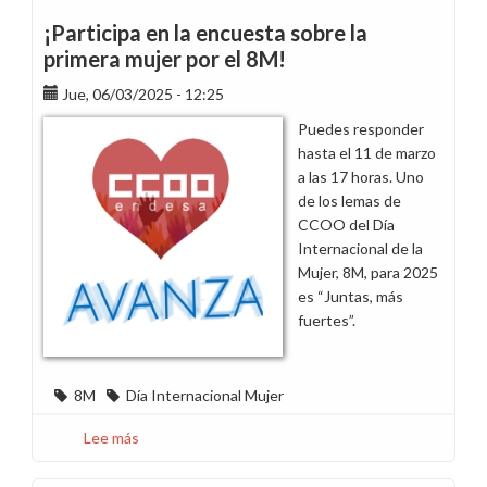
¡Participa en la encuesta sobre la
primera mujer por el 8M!
Jue, 06/03/2025 - 12:25
Puedes responder
hasta el 11 de marzo
a las 17 horas. Uno
de los lemas de
CCOO del Día
Internacional de la
Mujer, 8M, para 2025
es “Juntas, más
fuertes”.
8M
Día Internacional Mujer
Lee más
sobre
¡Participa
en