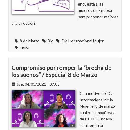
del
encuesta a las
8
mujeres de Endesa
de
para proponer mejoras
Marzo!
a la dirección.
8 de Marzo
8M
Día Internacional Mujer
mujer
Compromiso por romper la “brecha de
los sueños” / Especial 8 de Marzo
Jue, 04/03/2021 - 09:05
Con motivo del Día
Internacional de la
Mujer, el 8 de marzo,
cuatro compañeras
de CCOO Endesa
mantienen un