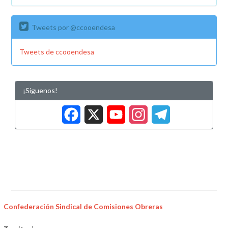
Tweets por @ccooendesa
Tweets de ccooendesa
¡Síguenos!
Facebook
X
YouTub
Insta
Tele
Confederación Sindical de Comisiones Obreras