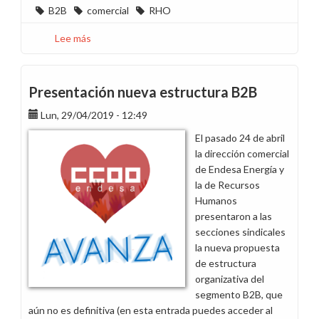
B2B
comercial
RHO
Lee más
sobre
Pedimos
transparencia
y
Presentación nueva estructura B2B
eficacia
Lun, 29/04/2019 - 12:49
en
la
El pasado 24 de abril
cobertura
la dirección comercial
de
de Endesa Energía y
vacantes
la de Recursos
B2B
Humanos
presentaron a las
secciones sindicales
la nueva propuesta
de estructura
organizativa del
segmento B2B, que
aún no es definitiva (en esta entrada puedes acceder al