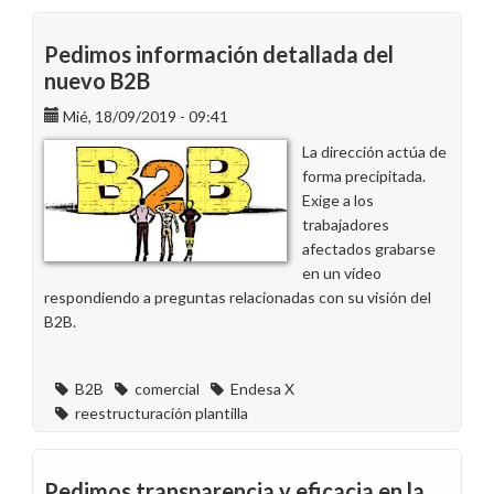
gana
las
Pedimos información detallada del
elecciones
nuevo B2B
de
Mié, 18/09/2019 - 09:41
EOSC
en
La dirección actúa de
el
forma precipitada.
edificio
Exige a los
Woermann
trabajadores
afectados grabarse
en un vídeo
respondiendo a preguntas relacionadas con su visión del
B2B.
B2B
comercial
Endesa X
reestructuración plantilla
Pedimos transparencia y eficacia en la