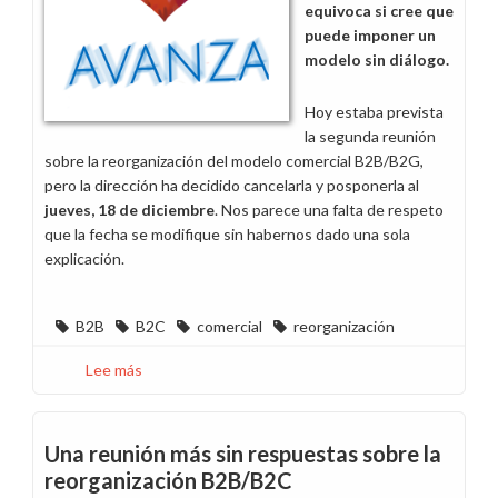
equivoca si cree que
puede imponer un
modelo sin diálogo.
Hoy estaba prevista
la segunda reunión
sobre la reorganización del modelo comercial B2B/B2G,
pero la dirección ha decidido cancelarla y posponerla al
jueves, 18 de diciembre
. Nos parece una falta de respeto
que la fecha se modifique sin habernos dado una sola
explicación.
B2B
B2C
comercial
reorganización
Lee más
sobre
Aplazada
al
jueves
Una reunión más sin respuestas sobre la
la
reorganización B2B/B2C
reunión