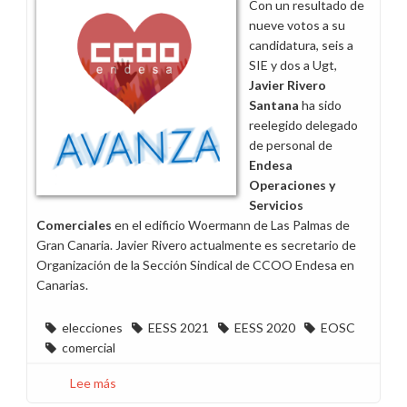
Con un resultado de
cambiaría
nueve votos a su
el
candidatura, seis a
sistema
SIE y dos a Ugt,
de
Javier Rivero
objetivos
Santana
ha sido
reelegido delegado
de personal de
Endesa
Operaciones y
Servicios
Comerciales
en el edificio Woermann de Las Palmas de
Gran Canaria. Javier Rivero actualmente es secretario de
Organización de la Sección Sindical de CCOO Endesa en
Canarias.
elecciones
EESS 2021
EESS 2020
EOSC
comercial
Lee más
sobre
CCOO