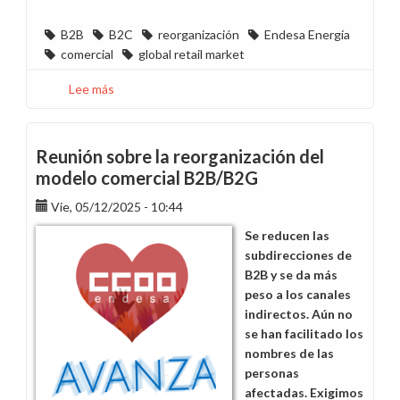
B2B
B2C
reorganización
Endesa Energía
comercial
global retail market
Lee más
sobre
Una
reunión
más
Reunión sobre la reorganización del
sin
modelo comercial B2B/B2G
respuestas
Vie, 05/12/2025 - 10:44
sobre
la
Se reducen las
reorganización
subdirecciones de
B2B/B2C
B2B y se da más
peso a los canales
indirectos. Aún no
se han facilitado los
nombres de las
personas
afectadas. Exigimos