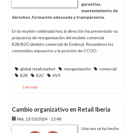
garantías,
mantenimiento de
derechos, formación adecuada y transparencia.
En la reunión celebrada hoy, la dirección ha presentado su
propuesta de reorganización del modelo comercial
B2B/B2G (ámbito comercial de Endesa). Resumimos los
contenidos expuestos y la posición de CCOO.
global retail market
reorganización
comercial
B2B
B2C
AVS
Lee más
sobre
Reunión
sobre
la
Cambio organizativo en Retail Iberia
reorganización
Mié, 23/10/2024 - 13:48
del
modelo
Una vez se ha hecho
comercial