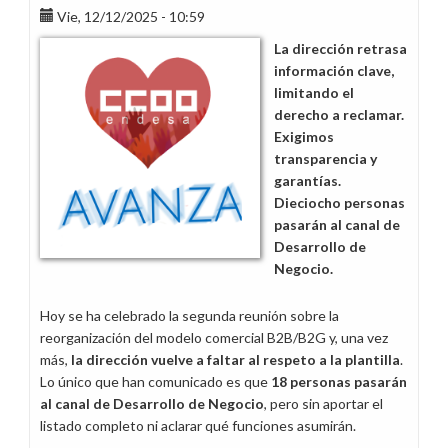
Vie, 12/12/2025 - 10:59
de
la
La dirección retrasa
reorganización
información clave,
comercial
limitando el
B2B/B2C
derecho a reclamar.
Exigimos
transparencia y
garantías.
Dieciocho personas
pasarán al canal de
Desarrollo de
Negocio.
Hoy se ha celebrado la segunda reunión sobre la
reorganización del modelo comercial B2B/B2G y, una vez
más,
la dirección vuelve a faltar al respeto a la plantilla
.
Lo único que han comunicado es que
18 personas pasarán
al canal de Desarrollo de Negocio
, pero sin aportar el
listado completo ni aclarar qué funciones asumirán.