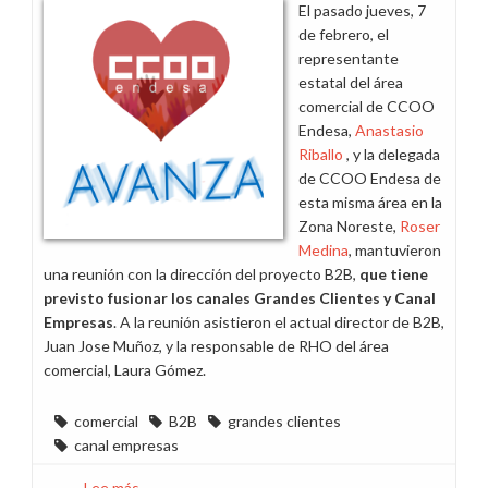
El pasado jueves, 7
de febrero, el
representante
estatal del área
comercial de CCOO
Endesa,
Anastasio
Riballo
, y la delegada
de CCOO Endesa de
esta misma área en la
Zona Noreste,
Roser
Medina
, mantuvieron
una reunión con la dirección del proyecto B2B,
que tiene
previsto fusionar los canales Grandes Clientes y Canal
Empresas
. A la reunión asistieron el actual director de B2B,
Juan Jose Muñoz, y la responsable de RHO del área
comercial, Laura Gómez.
comercial
B2B
grandes clientes
canal empresas
Lee más
sobre