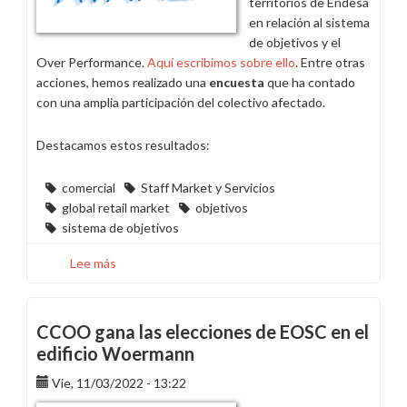
territorios de Endesa
en relación al sistema
de objetivos y el
Over Performance.
Aquí escribimos sobre ello
. Entre otras
acciones, hemos realizado una
encuesta
que ha contado
con una amplia participación del colectivo afectado.
Destacamos estos resultados:
comercial
Staff Market y Servicios
global retail market
objetivos
sistema de objetivos
Lee más
sobre
El
97%
de
CCOO gana las elecciones de EOSC en el
la
edificio Woermann
plantilla
Vie, 11/03/2022 - 13:22
de
Market