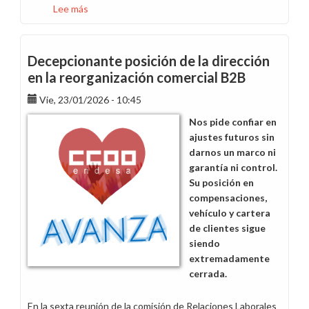
Lee más
sobre
Esta
gente
no
Decepcionante posición de la dirección
negocia,
en la reorganización comercial B2B
impone
Vie, 23/01/2026 - 10:45
Nos pide confiar en
ajustes futuros sin
darnos un marco ni
garantía ni control.
Su posición en
compensaciones,
vehículo y cartera
de clientes sigue
siendo
extremadamente
cerrada.
En la sexta reunión de la comisión de Relaciones Laborales