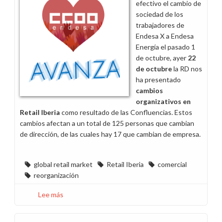
efectivo el cambio de
B2B/B2G
sociedad de los
trabajadores de
Endesa X a Endesa
Energía el pasado 1
de octubre, ayer
22
de octubre
la RD nos
ha presentado
cambios
organizativos
en
Retail Iberia
como resultado de las Confluencias. Estos
cambios afectan a un total de 125 personas que cambian
de dirección, de las cuales hay 17 que cambian de empresa.
global retail market
Retail Iberia
comercial
reorganización
Lee más
sobre
Cambio
organizativo