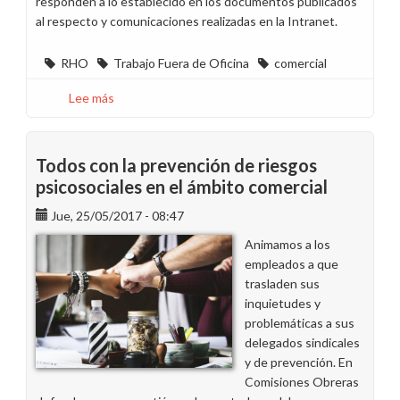
responden a lo establecido en los documentos publicados
al respecto y comunicaciones realizadas en la Intranet.
RHO
Trabajo Fuera de Oficina
comercial
Lee más
sobre
Preguntamos
sobre
los
Todos con la prevención de riesgos
criterios
psicosociales en el ámbito comercial
para
Jue, 25/05/2017 - 08:47
realizar
el
Animamos a los
trabajo
empleados a que
fuera
trasladen sus
de
inquietudes y
la
problemáticas a sus
oficina
delegados sindicales
y de prevención. En
Comisiones Obreras