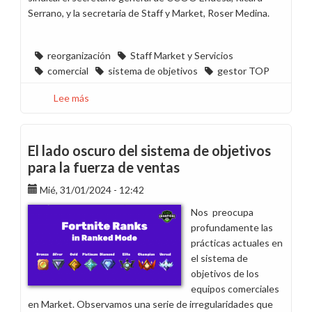
Serrano, y la secretaria de Staff y Market, Roser Medina.
reorganización
Staff Market y Servicios
comercial
sistema de objetivos
gestor TOP
Lee más
sobre
La
fusión
de
El lado oscuro del sistema de objetivos
Market,
para la fuerza de ventas
el
Mié, 31/01/2024 - 12:42
Sistema
de
Nos preocupa
Objetivos
profundamente las
y
prácticas actuales en
la
el sistema de
Condición
objetivos de los
de
equipos comerciales
gestor
en Market. Observamos una serie de irregularidades que