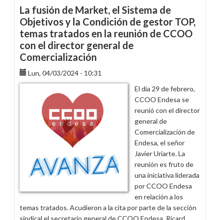
en
La fusión de Market, el Sistema de
Retail
Objetivos y la Condición de gestor TOP,
Iberia
temas tratados en la reunión de CCOO
con el director general de
Comercialización
Lun, 04/03/2024 - 10:31
El día 29 de febrero,
CCOO Endesa se
reunió con el director
general de
Comercialización de
Endesa, el señor
Javier Uriarte. La
reunión es fruto de
una iniciativa liderada
por CCOO Endesa
en relación a los
temas tratados. Acudieron a la cita por parte de la sección
sindical el secretario general de CCOO Endesa, Ricard