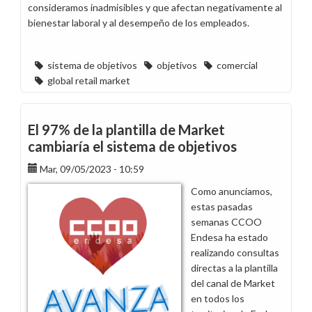
TOP,
consideramos inadmisibles y que afectan negativamente al
temas
bienestar laboral y al desempeño de los empleados.
tratados
en
la
sistema de objetivos
objetivos
comercial
reunión
global retail market
de
CCOO
con
El 97% de la plantilla de Market
el
cambiaría el sistema de objetivos
director
Mar, 09/05/2023 - 10:59
general
de
Como anunciamos,
Comercialización
estas pasadas
semanas CCOO
Endesa ha estado
realizando consultas
directas a la plantilla
del canal de Market
en todos los