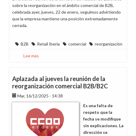
sobre la reorganización en el ámbito comercial de B2B,
celebrada ayer, jueves, 22 de enero, seguimos advirtiendo
que la empresa mantiene una posición extremadamente
cerrada.
B2B
Retail Iberia
comercial
reorganización
Lee más
sobre
Decepcionante
posición
de
Aplazada al jueves la reunión de la
la
reorganización comercial B2B/B2C
dirección
Mar, 16/12/2025 - 14:38
en
la
Es una falta de
reorganización
respeto que la
comercial
fecha se modifique
B2B
sin explicaciones. La
dirección se