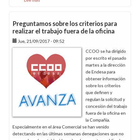
Primera
reunión
con
Preguntamos sobre los criterios para
la
realizar el trabajo fuera de la oficina
dirección
Jue, 21/09/2017 - 09:52
de
B2B,
CCOO se ha dirigido
fusión
por escrito el pasado
de
martes a la dirección
Grandes
de Endesa para
Clientes
obtener información
y
sobre los criterios
Canal
que definen y
Empresas
regulan la solicitud y
concesión del trabajo
fuera de la oficina en
la Compañía.
Especialmente en el área Comercial se han venido
detectando en las últimas semanas denegaciones que no