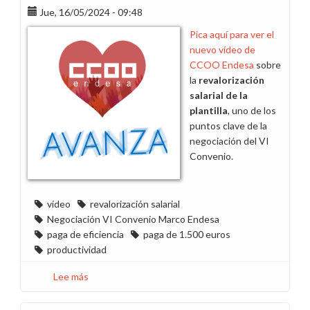
Jue, 16/05/2024 - 09:48
justo”
Pica aquí para ver el
nuevo vídeo de
CCOO Endesa
sobre
la
revalorización
salarial de la
plantilla
, uno de los
puntos clave de la
negociación del VI
Convenio.
vídeo
revalorización salarial
Negociación VI Convenio Marco Endesa
paga de eficiencia
paga de 1.500 euros
productividad
Lee más
sobre
Vídeo
sobre