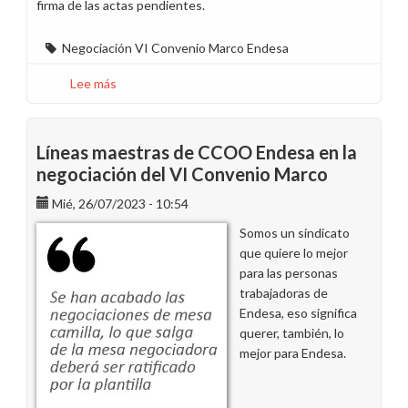
firma de las actas pendientes.
Negociación VI Convenio Marco Endesa
Lee más
sobre
Resumen
de
la
Líneas maestras de CCOO Endesa en la
reunión
negociación del VI Convenio Marco
del
Mié, 26/07/2023 - 10:54
26
de
Somos un sindicato
julio
que quiere lo mejor
de
para las personas
la
trabajadoras de
Comisión
Endesa, eso significa
Negociadora
querer, también, lo
del
mejor para Endesa.
VI
Convenio
de