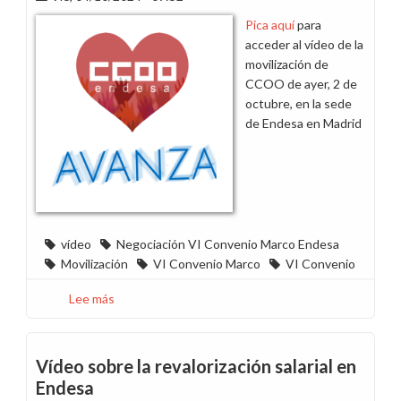
sindical
Pica aquí
para
de
acceder al vídeo de la
Ugt
movilización de
CCOO de ayer, 2 de
octubre, en la sede
de Endesa en Madrid
vídeo
Negociación VI Convenio Marco Endesa
Movilización
VI Convenio Marco
VI Convenio
Lee más
sobre
Vídeo:
“Por
un
Vídeo sobre la revalorización salarial en
VI
Endesa
Convenio