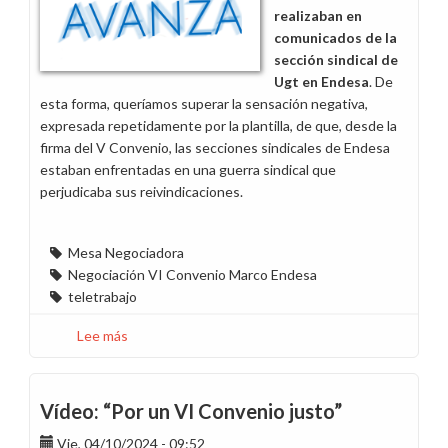
plantilla?
realizaban en
comunicados de la
sección sindical de
Ugt en Endesa
. De
esta forma, queríamos superar la sensación negativa,
expresada repetidamente por la plantilla, de que, desde la
firma del V Convenio, las secciones sindicales de Endesa
estaban enfrentadas en una guerra sindical que
perjudicaba sus reivindicaciones.
Mesa Negociadora
Negociación VI Convenio Marco Endesa
teletrabajo
Lee más
sobre
Carta
abierta
a
Vídeo: “Por un VI Convenio justo”
la
Vie, 04/10/2024 - 09:52
sección