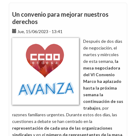
29
de
Un convenio para mejorar nuestros
junio
derechos
abrimos
Jue, 15/06/2023 - 13:41
nuestra
plataforma
Después de dos días
del
de negociación, el
VI
martes y miércoles
Convenio
de esta semana,
la
a
mesa negociadora
la
del VI Convenio
participación
Marco ha aplazado
de
hasta
la próxima
la
semana la
plantilla
continuación de sus
trabajos
, por
razones familiares urgentes. Durante estos dos días, las
cuestiones a debate se han centrado en la
representación de cada una de las organizaciones
sindicales
y en el
número de representantes de la mesa
.