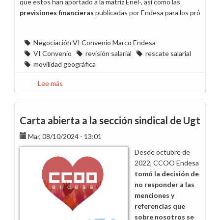
que estos han aportado a la matriz Enel-, así como las
previsiones financieras
publicadas por Endesa para los pró
Negociación VI Convenio Marco Endesa
VI Convenio
revisión salarial
rescate salarial
movilidad geográfica
Lee más
sobre
¿Busca
la
dirección
Carta abierta a la sección sindical de Ugt
que
Mar, 08/10/2024 - 13:01
la
fiesta
Desde octubre de
del
2022, CCOO Endesa
VI
tomó la decisión de
Convenio
no responder a las
la
menciones y
pague
referencias que
la
sobre nosotros se