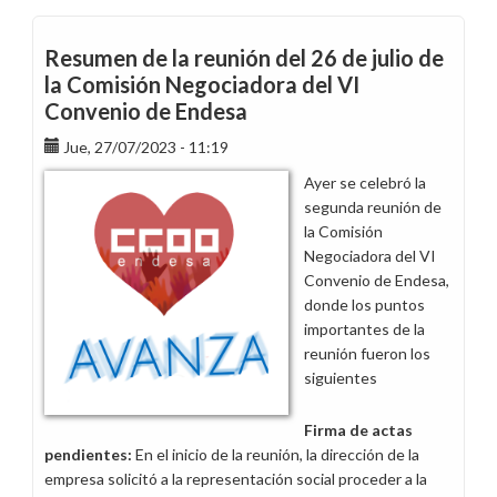
básica
de
Resumen de la reunión del 26 de julio de
la
la Comisión Negociadora del VI
negociación
Convenio de Endesa
del
VI
Jue, 27/07/2023 - 11:19
Convenio
Ayer se celebró la
de
segunda reunión de
Endesa
la Comisión
Negociadora del VI
Convenio de Endesa,
donde los puntos
importantes de la
reunión fueron los
siguientes
Firma de actas
pendientes:
En el inicio de la reunión, la dirección de la
empresa solicitó a la representación social proceder a la