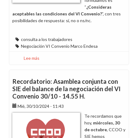
formulamos es
“
¿Consideras
aceptables las condiciones del VI Convenio?
”, con tres
posibilidades de respuesta: sí, no o ns/nc.
consulta a los trabajadores
Negociación VI Convenio Marco Endesa
Lee más
sobre
Consulta
sobre
el
Recordatorio: Asamblea conjunta con
VI
SIE del balance de la negociación del VI
Convenio
Convenio 30/10 - 14.55 H.
Mié, 30/10/2024 - 11:43
Te recordamos que
hoy,
miércoles, 30
de octubre
, CCOO y
SIE hemos