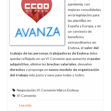
pandemia, con
mejoras consolidadas
en la legislación para
las plantillas en
España y Europa, y en
un contexto de
beneficios
extraordinarios en
Endesa, el
valor del
trabajo de las personas trabajadoras de Endesa
debe
quedar reflejado en un VI Convenio que aumente
el
poder
adquisitivo,
elimine las
brechas salariales,
devuelva
derechos
y proponga un
nuevo modelo de organización
del trabajo
más justo y sano para todas y todos.
Negociación VI Convenio Marco Endesa
VI Convenio
Lee más
sobre
Guía