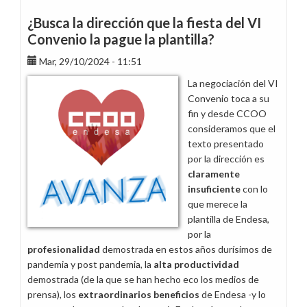
Asamblea
conjunta
¿Busca la dirección que la fiesta del VI
con
Convenio la pague la plantilla?
SIE
Mar, 29/10/2024 - 11:51
del
balance
La negociación del VI
de
Convenio toca a su
la
fin y desde CCOO
negociación
consideramos que el
del
texto presentado
VI
por la dirección es
Convenio
claramente
30/10
insuficiente
con lo
-
que merece la
14.55
plantilla de Endesa,
H.
por la
profesionalidad
demostrada en estos años durísimos de
pandemia y post pandemia, la
alta productividad
demostrada (de la que se han hecho eco los medios de
prensa), los
extraordinarios beneficios
de Endesa -y lo