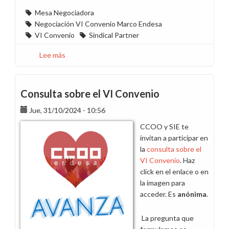
Mesa Negociadora
Negociación VI Convenio Marco Endesa
VI Convenio
Sindical Partner
Lee más
sobre
La
dirección
ignora
Consulta sobre el VI Convenio
la
Jue, 31/10/2024 - 10:56
consulta
a
CCOO y SIE te
la
invitan a participar en
plantilla
la
consulta sobre el
y
VI Convenio
. Haz
busca
click en el enlace o en
excluirnos
la imagen para
del
acceder. Es
anónima
.
acuerdo
final
La pregunta que