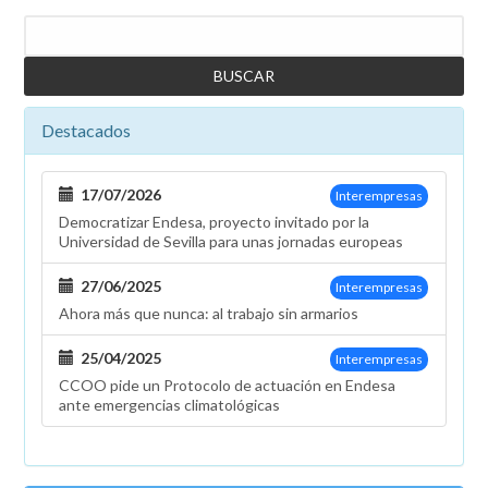
la
Buscar
dirección
de
Endesa
a
convocar
Destacados
la
comisión
17/07/2026
Interempresas
negociadora
Democratizar Endesa, proyecto invitado por la
del
Universidad de Sevilla para unas jornadas europeas
V
Convenio
27/06/2025
Interempresas
para
Ahora más que nunca: al trabajo sin armarios
dar
la
25/04/2025
Interempresas
máxima
CCOO pide un Protocolo de actuación en Endesa
garantía
ante emergencias climatológicas
al
proceso
de
incorporación