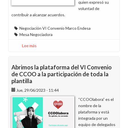
quien expresó su
voluntad de
contribuir a alcanzar acuerdos.
Negociación VI Convenio Marco Endesa
Mesa Negociadora
Lee más
sobre
Resumen
de
la
Abrimos la plataforma del VI Convenio
reunión
de CCOO a la participación de toda la
del
plantilla
19
de
Jue, 29/06/2023 - 11:44
julio
“CCOOlabora” es el
de
nombre de la
la
plataforma y está
Comisión
integrada por un
Negociadora
equipo de delegados
del