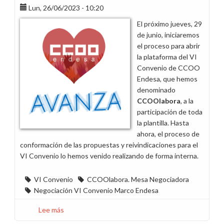
Lun, 26/06/2023 - 10:20
El próximo jueves, 29
de junio, iniciaremos
el proceso para abrir
la plataforma del VI
Convenio de CCOO
Endesa, que hemos
denominado
CCOOlabora
, a la
participación de toda
la plantilla. Hasta
ahora, el proceso de
conformación de las propuestas y reivindicaciones para el
VI Convenio lo hemos venido realizando de forma interna.
VI Convenio
CCOOlabora. Mesa Negociadora
Negociación VI Convenio Marco Endesa
Lee más
sobre
El