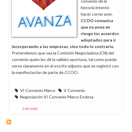
convenio de la
historia intentó
hacer correr ayer,
CCOO comunica
que no pone en
riesgo los acuerdos
adoptados para ir
incorporando a las empresas, sino todo lo contrario
.
Pretendemos que sea la Comisión Negociadora (CN) del
convenio quien les dé la validez oportuna, tal como puede
verse claramente en el escrito adjunto que se registró con
la manifestación de parte de CCOO.
VI Convenio Marco
V Convenio
Negociación VI Convenio Marco Endesa
Lee más
sobre
CCOO
insta
a