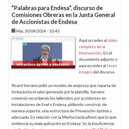
la
“Palabras para Endesa”, discurso de
revalorización
Comisiones Obreras en la Junta General
salarial
de Accionistas de Endesa
en
Endesa
Mar, 30/04/2024 - 10:43
Aquí accedes al
vídeo
completo de la
intervención
. En el
documento adjunto o
aquí accedes al
texto
íntegro
del discurso.
Ricard Serrano pidió un modelo de empresa que reparta de
forma justa el valor generado por la plantilla. Serrano
comenzó recordando los fallecidos por accidentes en
instalaciones de Enel y Endesa, pidiendo construir, de
manera urgente, una estructura de Prevención óptima y
adecuada. En relación con la Meritocracia afirmó que lo que
evidencia su mala aplicación en Endesa “es la insuficiencia