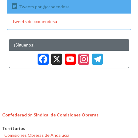
Tweets por @ccooendesa
de
las
empresas
Tweets de ccooendesa
al
ámbito
funcional
¡Síguenos!
del
Facebook
X
YouTub
Insta
Tele
convenio
Confederación Sindical de Comisiones Obreras
Territorios
Comisiones Obreras de Andalucía