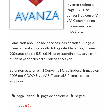
invento reciente.
Paga EBITDA:
convertida con el V
y VI Convenios en
una misión casi
imposible.
Como cada año —desde hace casi dos décadas— llega la
nómina de abril
y, con ella, la
Paga de Eficiencia, que en
2026 asciende a 5.546 €
. Nada extraordinario… salvo para
quien haya descubierto Endesa anteayer.
Su origen está en el III Convenio Marco Endesa, firmado en
2008 por CCOO, Ugt y ASIE (actual SIE) junto con la
empresa.
paga Ebitda
paga de eficiencia
negoci
Lee más
sobre