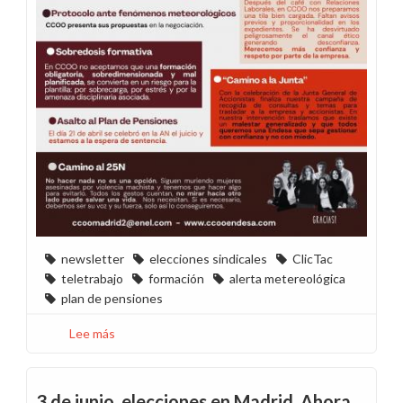
newsletter
elecciones sindicales
ClicTac
teletrabajo
formación
alerta metereológica
plan de pensiones
Lee más
sobre
Madrid
en
movimiento
3 de junio, elecciones en Madrid. Ahora