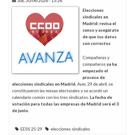
Jue, 30/04/2026 - 13:26
todos
podamos
Elecciones
trabajar
sindicales en
mejor
Madrid: revisa el
censo y asegúrate
de que tus datos
son correctos
Compañeras y
compañeros
ya ha
empezado el
proceso de
elecciones sindicales en Madrid
. Ayer, 29 de abril, se
constituyeron las mesas electorales y se acordó un
calendario común con los tres sindicatos.
La fecha de
votación para todas las empresas de Madrid será el 3
de junio
.
EESS 25-29
elecciones sindicales