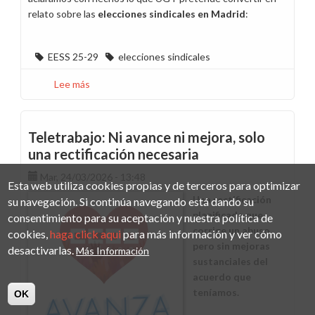
relato sobre las
elecciones sindicales en Madrid
:
EESS 25-29
elecciones sindicales
Lee más
sobre
Llegamos
al
último
Teletrabajo: Ni avance ni mejora, solo
acto
una rectificación necesaria
de
Mar, 24/03/2026 - 13:48
la
Esta web utiliza cookies propias y de terceros para optimizar
función
Una rectificación
su navegación. Si continúa navegando está dando su
planificada que
consentimiento para su aceptación y nuestra política de
corrige un abuso,
cookies,
haga click aqui
para más información y ver cómo
pero sin mejoras
desactivarlas.
Más Información
sustanciales del
acuerdo que
teníamos.
OK