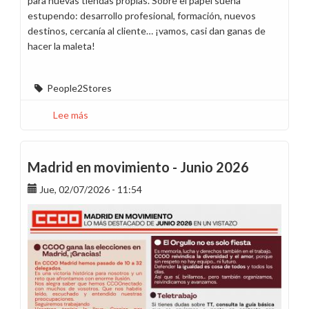
para nuevas tiendas propias. Sobre el papel suena
estupendo: desarrollo profesional, formación, nuevos
destinos, cercanía al cliente… ¡vamos, casi dan ganas de
hacer la maleta!
People2Stores
Lee más
sobre
People2Stores:
oportunidad
sí,
Madrid en movimiento - Junio 2026
cheque
Jue, 02/07/2026 - 11:54
en
blanco
no