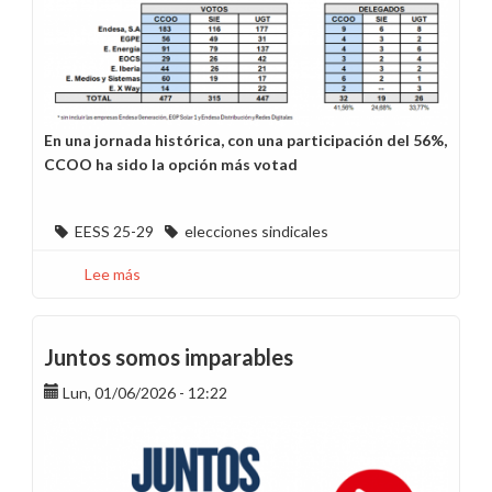
En una jornada histórica, con una participación del 56%,
CCOO ha sido la opción más votad
EESS 25-29
elecciones sindicales
Lee más
sobre
CCOO
gana
las
Juntos somos imparables
elecciones
Lun, 01/06/2026 - 12:22
de
Endesa
en
Madrid