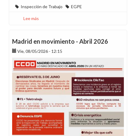
Inspección de Trabajo
EGPE
Lee más
sobre
Trabajar
más
no
Madrid en movimiento - Abril 2026
es
Vie, 08/05/2026 - 12:15
gratis