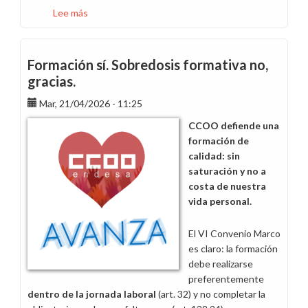
Lee más
sobre
Asegura
tu
participación
Formación sí. Sobredosis formativa no,
y
gracias.
reserva
Mar, 21/04/2026 - 11:25
el
3
CCOO defiende una
de
formación de
junio
calidad: sin
saturación y no a
costa de nuestra
vida personal.
El VI Convenio Marco
es claro: la formación
debe realizarse
preferentemente
dentro de la jornada laboral
(art. 32) y no completar la