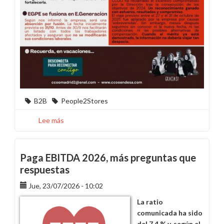
B2B
People2Stores
Lee más
sobre
Madrid
en
movimiento
Paga EBITDA 2026, más preguntas que
-
respuestas
Julio
Jue, 23/07/2026 - 10:02
2026
La ratio
comunicada ha sido
del 7,4 % y, según el