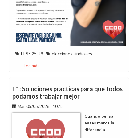
EESS 25-29
elecciones sindicales
Lee más
sobre
3
de
junio,
F1: Soluciones prácticas para que todos
elecciones
podamos trabajar mejor
en
Madrid.
Mar, 05/05/2026 - 10:15
Ahora
Cuando pensar
tú
antes marca la
tienes
diferencia
la