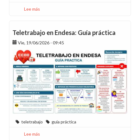
Lee más
sobre
Madrid
en
movimiento
Teletrabajo en Endesa: Guía práctica
-
Vie, 19/06/2026 - 09:45
Junio
2026
teletrabajo
guía práctica
Lee más
sobre