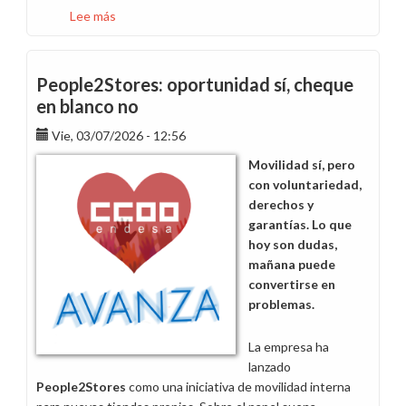
Lee más
sobre
Protocolo
aprobado,
incertidumbre
People2Stores: oportunidad sí, cheque
garantizada
en blanco no
Vie, 03/07/2026 - 12:56
Movilidad sí, pero
con voluntariedad,
derechos y
garantías. Lo que
hoy son dudas,
mañana puede
convertirse en
problemas.
La empresa ha
lanzado
People2Stores
como una iniciativa de movilidad interna