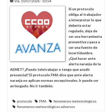
Vie, 10/07/2026 - 10:54
que
respuestas
Si un protocolo
obliga al trabajador
a interpretar lo que
debería estar
regulado, deja de
ser una herramienta
preventiva y pasa a
ser una fuente de
incertidumbre.
¿Qué hacer ante
alerta naranja de la
AEMET? ¿Puedo teletrabajar o tengo que acudir
presencial? El protocolo FMA dice que ante alerta
naranja no aplican normas excepcionales. Ir puede ser
arriesgado. No ir también.
protocolo
FMA
fenomenos meteorologicos
fenomenos meteorológicos adversos