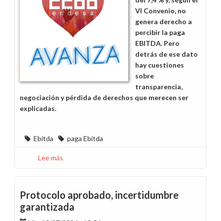
VI Convenio, no
genera derecho a
percibir la paga
EBITDA. Pero
detrás de ese dato
hay cuestiones
sobre
transparencia,
negociación y pérdida de derechos que merecen ser
explicadas.
Ebitda
paga Ebitda
Lee más
sobre
Paga
EBITDA
2026,
Protocolo aprobado, incertidumbre
más
garantizada
preguntas