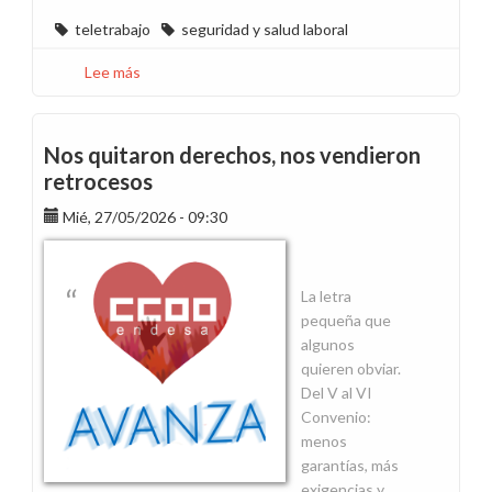
teletrabajo
seguridad y salud laboral
Lee más
sobre
Ante
el
colapso
Nos quitaron derechos, nos vendieron
previsto,
retrocesos
una
Mié, 27/05/2026 - 09:30
solución
clara:
teletrabajo
La letra
pequeña que
algunos
quieren obviar.
Del V al VI
Convenio:
menos
garantías, más
exigencias y