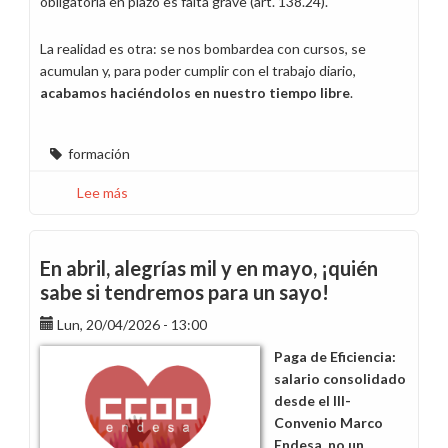
obligatoria en plazo es falta grave (art. 138.24).
La realidad es otra: se nos bombardea con cursos, se
acumulan y, para poder cumplir con el trabajo diario,
acabamos haciéndolos en nuestro tiempo libre
.
formación
Lee más
sobre
Formación
sí.
Sobredosis
En abril, alegrías mil y en mayo, ¡quién
formativa
sabe si tendremos para un sayo!
no,
Lun, 20/04/2026 - 13:00
gracias.
Paga de Eficiencia:
salario consolidado
desde el III-
Convenio Marco
Endesa, no un