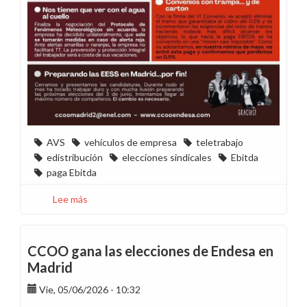
AVS
vehículos de empresa
teletrabajo
edistribución
elecciones sindicales
Ebitda
paga Ebitda
Lee más
sobre
Madrid
en
movimiento
CCOO gana las elecciones de Endesa en
-
Madrid
Mayo
2026
Vie, 05/06/2026 - 10:32