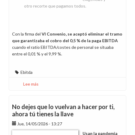
otro recorte que pagamos todos.
Con la firma del
VI Convenio, se aceptó eliminar el tramo
que garantizaba el cobro del 0,5 % de la paga EBITDA
cuando el ratio EBITDA/costes de personal se situaba
entre el 0,01 % y el 9,99 %.
Ebitda
Lee más
sobre
Nos
quitaron
derechos,
No dejes que lo vuelvan a hacer por ti,
nos
ahora tú tienes la llave
vendieron
Jue, 14/05/2026 - 13:27
retrocesos
Usan la pandemia