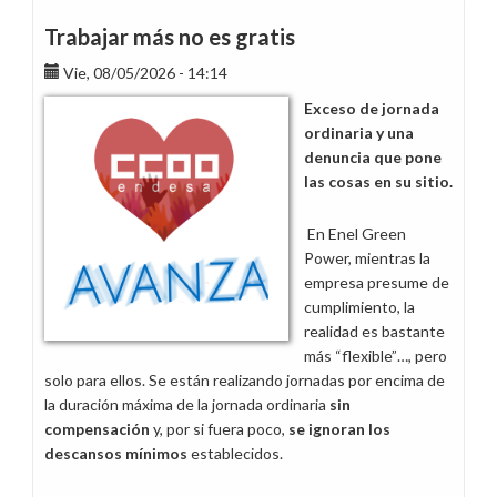
dejes
que
Trabajar más no es gratis
lo
Vie, 08/05/2026 - 14:14
vuelvan
a
Exceso de jornada
hacer
ordinaria y una
por
denuncia que pone
ti,
las cosas en su sitio.
ahora
tú
En Enel Green
tienes
Power, mientras la
la
empresa presume de
llave
cumplimiento, la
realidad es bastante
más “flexible”…, pero
solo para ellos. Se están realizando jornadas por encima de
la duración máxima de la jornada ordinaria
sin
compensación
y, por si fuera poco,
se ignoran los
descansos mínimos
establecidos.