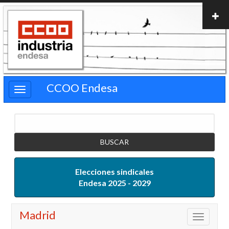
Pasar
al
contenido
principal
CCOO Endesa
Buscar
Elecciones sindicales
Endesa 2025 - 2029
Madrid