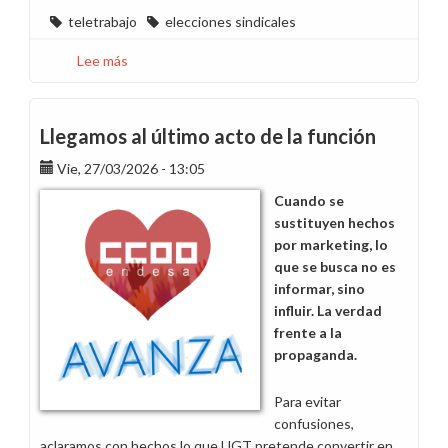
teletrabajo
elecciones sindicales
Lee más
sobre
Madrid
en
movimiento
Llegamos al último acto de la función
-
Vie, 27/03/2026 - 13:05
Marzo
2026
Cuando se
sustituyen hechos
por marketing, lo
que se busca no es
informar, sino
influir. La verdad
frente a la
propaganda.
Para evitar
confusiones,
aclaramos con hechos lo que UGT pretende convertir en