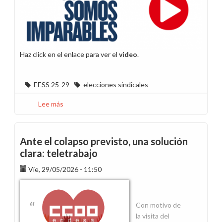
Haz click en el enlace para ver el
video
.
EESS 25-29
elecciones sindicales
Lee más
sobre
Juntos
somos
imparables
Ante el colapso previsto, una solución
clara: teletrabajo
Vie, 29/05/2026 - 11:50
Con motivo de
la visita del