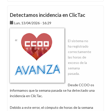
En
abril,
alegrías
Detectamos incidencia en ClicTac
mil
Lun, 13/04/2026 - 16:29
y
en
mayo,
¡quién
El sistema no
sabe
ha registrado
si
correctamente
tendremos
las horas de
para
exceso de la
un
semana
sayo!
pasada.
Desde CCOO os
informamos que la semana pasada se ha detectado una
incidencia en ClicTac.
Debido a este error, el cómputo de horas de la semana